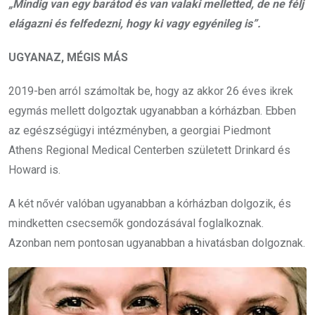
„Mindig van egy barátod és van valaki melletted, de ne félj
elágazni és felfedezni, hogy ki vagy egyénileg is”.
UGYANAZ, MÉGIS MÁS
2019-ben arról számoltak be, hogy az akkor 26 éves ikrek
egymás mellett dolgoztak ugyanabban a kórházban. Ebben
az egészségügyi intézményben, a georgiai Piedmont
Athens Regional Medical Centerben született Drinkard és
Howard is.
A két nővér valóban ugyanabban a kórházban dolgozik, és
mindketten csecsemők gondozásával foglalkoznak.
Azonban nem pontosan ugyanabban a hivatásban dolgoznak.