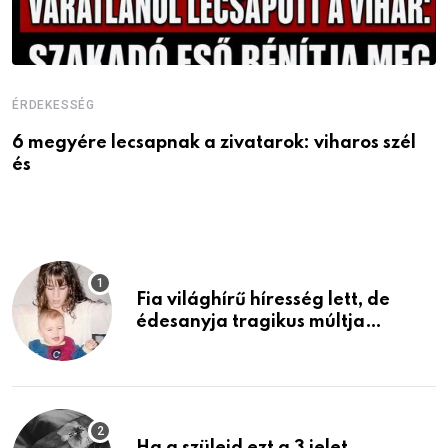
ÉRDEKESSÉG
E
6 megyére lecsapnak a zivatarok: viharos szél
Ö
és
a
Fia világhírű híresség lett, de
édesanyja tragikus múltja
rosszabb, mint azt el tudnád
képzelni
Ha a szüleid ezt a 3 jelet