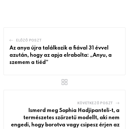
via
Email
ELŐZŐ POSZT
Az anya újra találkozik a fiával 31 évvel
azután, hogy az apja elrabolta: „Anyu, a
szemem a tiéd”
KÖVETKEZŐ POSZT
Ismerd meg Sophia Hadjipanteli-t, a
természetes szőrzetű modellt, aki nem
engedi, hogy borotva vagy csipesz érjen az