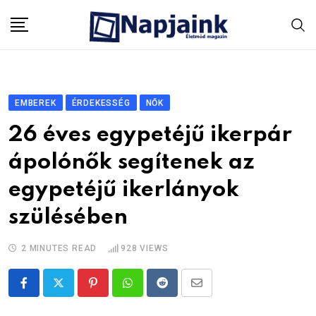
Skip
to
content
EMBEREK
ÉRDEKESSÉG
NŐK
26 éves egypetéjű ikerpár
ápolónők segítenek az
egypetéjű ikerlányok
szülésében
2 MINUTES READ
928
VIEWS
Pinterest
Whatsapp
Reddit
Share
via