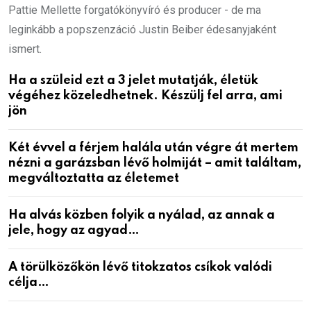
Pattie Mellette forgatókönyvíró és producer - de ma
leginkább a popszenzáció Justin Beiber édesanyjaként
ismert.
Ha a szüleid ezt a 3 jelet mutatják, életük
végéhez közeledhetnek. Készülj fel arra, ami
jön
Két évvel a férjem halála után végre át mertem
nézni a garázsban lévő holmiját – amit találtam,
megváltoztatta az életemet
Ha alvás közben folyik a nyálad, az annak a
jele, hogy az agyad…
A törülközőkön lévő titokzatos csíkok valódi
célja…