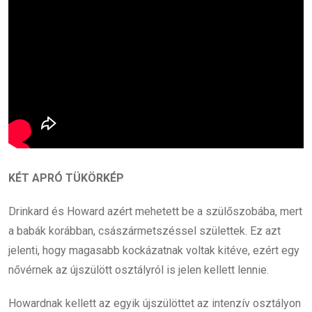
KÉT APRÓ TÜKÖRKÉP
Drinkard és Howard azért mehetett be a szülőszobába, mert
a babák korábban, császármetszéssel születtek. Ez azt
jelenti, hogy magasabb kockázatnak voltak kitéve, ezért egy
nővérnek az újszülött osztályról is jelen kellett lennie.
Howardnak kellett az egyik újszülöttet az intenzív osztályon