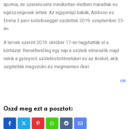
ápolnia, de szerencsére mindketten életben maradtak és
egészségesek lettek. Az egypetéjű babák, Addison és
Emma 3 perc különbséggel születtek 2019. szeptember 25-
én.
A tervek szerint 2019. október 17-én hagyhatták el a
kórházat. Remélhetőleg egy nap a szüleik elmesélik majd
nekik a gyönyörű születéstörténetüket és az ikreket, akik
segítettek megszülni és megmenteni őket.
via
Oszd meg ezt a posztot:
Pinterest
Whatsapp
Reddit
Share