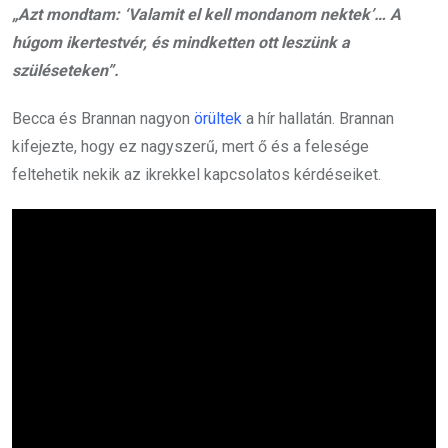
„Azt mondtam: ‘Valamit el kell mondanom nektek’… A
húgom ikertestvér, és mindketten ott leszünk a
szüléseteken”.
Becca és Brannan nagyon
örültek
a hír hallatán. Brannan
kifejezte, hogy ez nagyszerű, mert ő és a felesége
feltehetik nekik az ikrekkel kapcsolatos kérdéseiket.