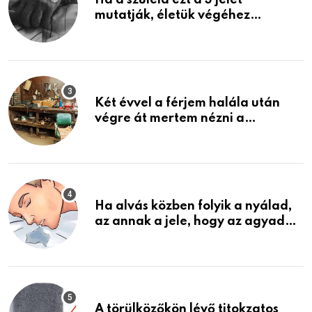
mutatják, életük végéhez
közeledhetnek. Készülj fel arra,
ami jön
Két évvel a férjem halála után
végre át mertem nézni a
garázsban lévő holmiját – amit
találtam, megváltoztatta az
életemet
Ha alvás közben folyik a nyálad,
az annak a jele, hogy az agyad…
A törülközőkön lévő titokzatos