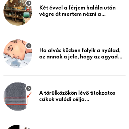
Két évvel a férjem halála után
végre át mertem nézni a
garázsban lévő holmiját – amit
találtam, megváltoztatta az
életemet
Ha alvás közben folyik a nyálad,
az annak a jele, hogy az agyad…
A törülközőkön lévő titokzatos
csíkok valódi célja…