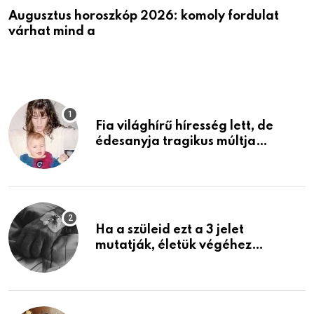
Augusztus horoszkóp 2026: komoly fordulat
K
várhat mind a
v
Fia világhírű híresség lett, de
édesanyja tragikus múltja
rosszabb, mint azt el tudnád
képzelni
Ha a szüleid ezt a 3 jelet
mutatják, életük végéhez
közeledhetnek. Készülj fel arra,
ami jön