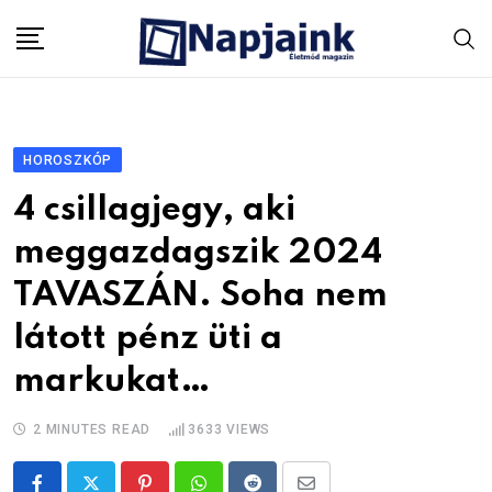
Skip
to
content
HOROSZKÓP
4 csillagjegy, aki
meggazdagszik 2024
TAVASZÁN. Soha nem
látott pénz üti a
markukat…
2 MINUTES READ
3633
VIEWS