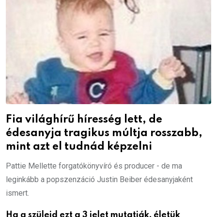
Fia világhírű híresség lett, de
édesanyja tragikus múltja rosszabb,
mint azt el tudnád képzelni
Pattie Mellette forgatókönyvíró és producer - de ma
leginkább a popszenzáció Justin Beiber édesanyjaként
ismert.
Ha a szüleid ezt a 3 jelet mutatják, életük