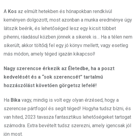
A
Kos
az elmúlt hetekben és hónapokban rendkívül
keményen dolgozott, most azonban a munka eredménye úgy
látszik beérik, és lehetőséged lesz egy kicsit többet
pihenni, ráadásul közben jönnek a sikerek is… Ha a télen nem
sikerült, akkor töltődj fel egy jó könyv mellett, vagy esetleg
más módon, amely téged igazán kikapcsol!
Nagy szerencse érkezik az Életedbe, ha a poszt
kedvelését és a “sok szerencsét” tartalmú
hozzászólást követően görgetsz lefelé!
Ha
Bika
vagy, mindig is volt egy olyan érzésed, hogy a
szerencse pártfogol és segít téged! Hogyha tudsz bízni, és
van hited, 2023 tavasza fantasztikus lehetőségeket tartogat
számodra. Extra bevételt tudsz szerezni, amely igencsak jól
jön most.