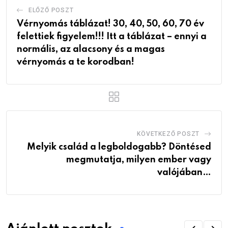
ELŐZŐ POSZT
Vérnyomás táblázat! 30, 40, 50, 60, 70 év
felettiek figyelem!!! Itt a táblázat – ennyi a
normális, az alacsony és a magas
vérnyomás a te korodban!
KÖVETKEZŐ POSZT
Melyik család a legboldogabb? Döntésed
megmutatja, milyen ember vagy
valójában…