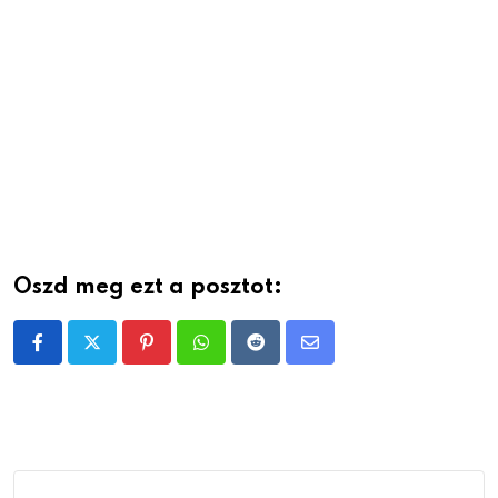
Oszd meg ezt a posztot:
Pinterest
Whatsapp
Reddit
Share
via
Email