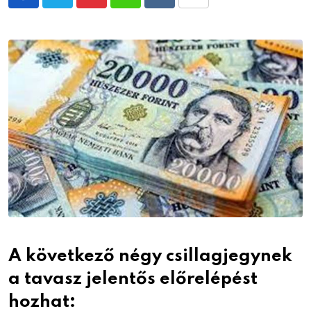
Pinterest
Whatsapp
Reddit
Share
via
Email
A következő négy csillagjegynek
a tavasz jelentős előrelépést
hozhat: