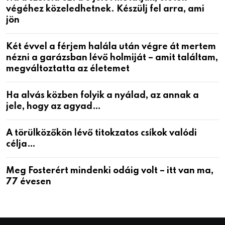
végéhez közeledhetnek. Készülj fel arra, ami
jön
Két évvel a férjem halála után végre át mertem
nézni a garázsban lévő holmiját – amit találtam,
megváltoztatta az életemet
Ha alvás közben folyik a nyálad, az annak a
jele, hogy az agyad…
A törülközőkön lévő titokzatos csíkok valódi
célja…
Meg Fosterért mindenki odáig volt – itt van ma,
77 évesen