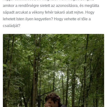
amikor a rendőrségre sietett az azonosításra, és meglátta
sápadt arcukat a vékony fehér takaró alatt rejtve. Hogy
lehetett Isten ilyen kegyetlen? Hogy vehette el tőle a
családját?