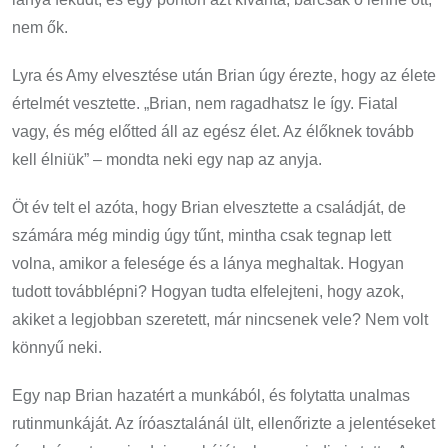
nem ők.
Lyra és Amy elvesztése után Brian úgy érezte, hogy az élete
értelmét vesztette. „Brian, nem ragadhatsz le így. Fiatal
vagy, és még előtted áll az egész élet. Az élőknek tovább
kell élniük” – mondta neki egy nap az anyja.
Öt év telt el azóta, hogy Brian elvesztette a családját, de
számára még mindig úgy tűnt, mintha csak tegnap lett
volna, amikor a felesége és a lánya meghaltak. Hogyan
tudott továbblépni? Hogyan tudta elfelejteni, hogy azok,
akiket a legjobban szeretett, már nincsenek vele? Nem volt
könnyű neki.
Egy nap Brian hazatért a munkából, és folytatta unalmas
rutinmunkáját. Az íróasztalánál ült, ellenőrizte a jelentéseket