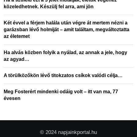
közeledhetnek. Készülj fel arra, ami jön
Két évvel a férjem halála után végre át mertem nézni a
garázsban lévő holmiját – amit találtam, megváltoztatta
az életemet
Ha alvás közben folyik a nyálad, az annak a jele, hogy
az agyad…
A törülközőkön lévő titokzatos csíkok valódi célja…
Meg Fosterért mindenki odáig volt – itt van ma, 77
évesen
© 2024 napjainkportal.hu