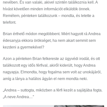
nevében. És van valaki, akivel szintén találkoznia kell. A
hívást követően minden információt elküldök önnek.
Remélem, pénteken találkozunk – mondta, és letette a
telefont.
Brian érthető módon megdöbbent. Miért hagyott rá Andrea
édesanyja ekkora örökséget, ha nem akart semmit sem
kezdeni a gyermekével?
Azon a pénteken Brian felkereste az ügyvédi irodát, és ott
találkozott egy idős férfival, akiről kiderült, hogy Andrea
nagyapja. Elmondta, hogy fogalma sem volt az unokájáról,
amíg a lánya a halálos ágyán el nem mondta neki.
„Andrea – suttogta, miközben a férfi kezét a sajátjába fogta.
„A neve Andrea…”