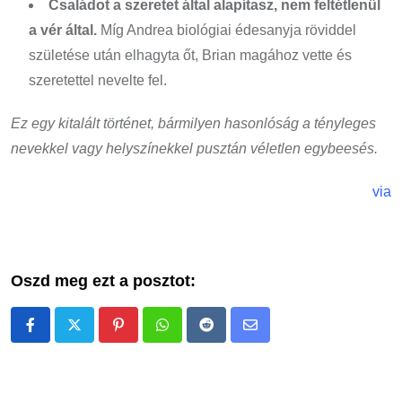
Családot a szeretet által alapítasz, nem feltétlenül
a vér által.
Míg Andrea biológiai édesanyja röviddel
születése után elhagyta őt, Brian magához vette és
szeretettel nevelte fel.
Ez egy kitalált történet, bármilyen hasonlóság a tényleges
nevekkel vagy helyszínekkel pusztán véletlen egybeesés.
via
Oszd meg ezt a posztot:
Pinterest
Whatsapp
Reddit
Share
via
Email