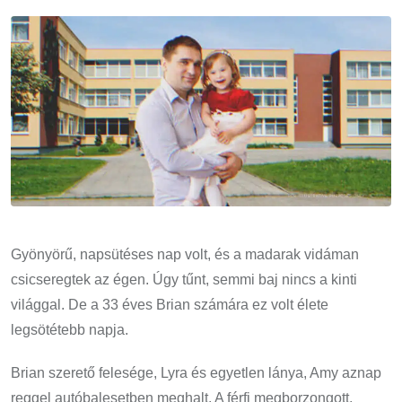
Email
Gyönyörű, napsütéses nap volt, és a madarak vidáman
csicseregtek az égen. Úgy tűnt, semmi baj nincs a kinti
világgal. De a 33 éves Brian számára ez volt élete
legsötétebb napja.
Brian szerető felesége, Lyra és egyetlen lánya, Amy aznap
reggel autóbalesetben meghalt. A férfi megborzongott,