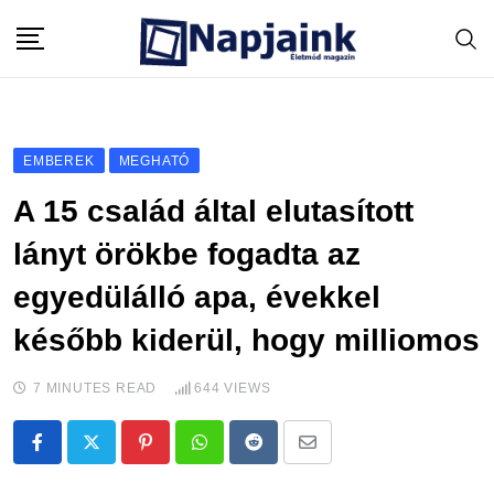
Skip
to
content
EMBEREK
MEGHATÓ
A 15 család által elutasított
lányt örökbe fogadta az
egyedülálló apa, évekkel
később kiderül, hogy milliomos
7 MINUTES READ
644
VIEWS
Pinterest
Whatsapp
Reddit
Share
via