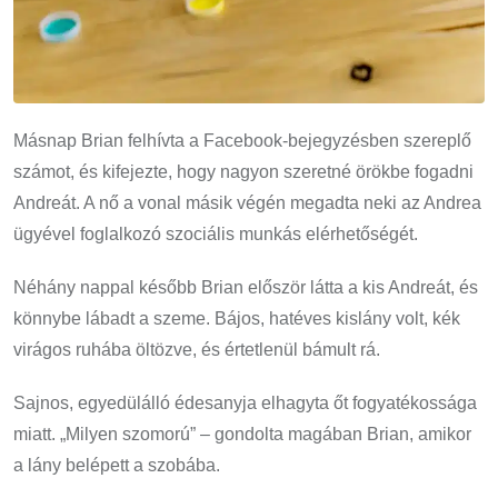
Másnap Brian felhívta a Facebook-bejegyzésben szereplő
számot, és kifejezte, hogy nagyon szeretné örökbe fogadni
Andreát. A nő a vonal másik végén megadta neki az Andrea
ügyével foglalkozó szociális munkás elérhetőségét.
Néhány nappal később Brian először látta a kis Andreát, és
könnybe lábadt a szeme. Bájos, hatéves kislány volt, kék
virágos ruhába öltözve, és értetlenül bámult rá.
Sajnos, egyedülálló édesanyja elhagyta őt fogyatékossága
miatt. „Milyen szomorú” – gondolta magában Brian, amikor
a lány belépett a szobába.