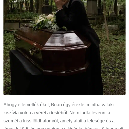
Ahogy eltemették őket, Brian úgy érezte, mintha valaki
kiszívta volna a vérét a testéből. Nem tudta levenni a
szemét a friss földhalomról, amely alatt a felesége és a
lánya feküdt, és egy ponton azt kívánta, bárcsak ő lenne ott,