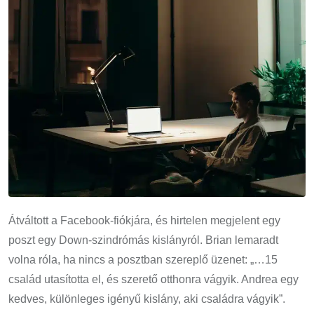
Átváltott a Facebook-fiókjára, és hirtelen megjelent egy
poszt egy Down-szindrómás kislányról. Brian lemaradt
volna róla, ha nincs a posztban szereplő üzenet: „…15
család utasította el, és szerető otthonra vágyik. Andrea egy
kedves, különleges igényű kislány, aki családra vágyik”.