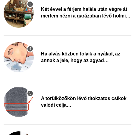
Két évvel a férjem halála után végre át
mertem nézni a garázsban lévő holmiját
– amit találtam, megváltoztatta az
életemet
Ha alvás közben folyik a nyálad, az
annak a jele, hogy az agyad…
A törülközőkön lévő titokzatos csíkok
valódi célja…