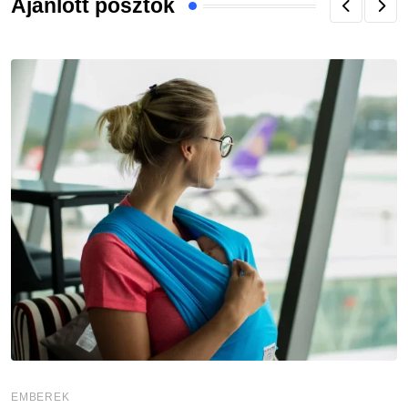
Ajánlott posztok
EMBEREK
E