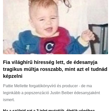
Fia világhírű híresség lett, de édesanyja
tragikus múltja rosszabb, mint azt el tudnád
képzelni
Pattie Mellette forgatókönyvíró és producer - de ma
leginkább a popszenzáció Justin Beiber édesanyjaként
ismert.
Ha a szüleid ezt a 3 jelet mutatják, életük végéhez