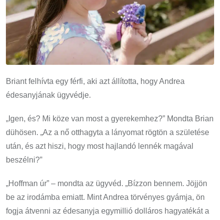
Briant felhívta egy férfi, aki azt állította, hogy Andrea
édesanyjának ügyvédje.
„Igen, és? Mi köze van most a gyerekemhez?” Mondta Brian
dühösen. „Az a nő otthagyta a lányomat rögtön a születése
után, és azt hiszi, hogy most hajlandó lennék magával
beszélni?”
„Hoffman úr” – mondta az ügyvéd. „Bízzon bennem. Jöjjön
be az irodámba emiatt. Mint Andrea törvényes gyámja, ön
fogja átvenni az édesanyja egymillió dolláros hagyatékát a