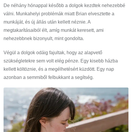
De néhány hónappal később a dolgok kezdtek nehezebbé
válni. Munkahelyi problémák miatt Brian elvesztette a
munkáját, és új állás után kellett néznie. A
megtakarításaiból élt, amíg munkát keresett, ami
nehezebbnek bizonyult, mint gondolta.
Végül a dolgok odáig fajultak, hogy az alapvető
szükségletekre sem volt elég pénze. Egy kisebb házba
kellett költöznie, és a megélhetésért küzdött. Egy nap
azonban a semmiből felbukkant a segítség.