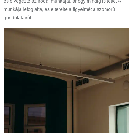
és elvégezte az irodai munkáját, ahogy mindig is tette. A
munkája lefoglalta, és elterelte a figyelmét a szomorú
gondolatairól.