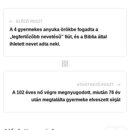
ELŐZŐ POSZT
A 4 gyermekes anyuka örökbe fogadta a
„legfertőzőbb nevetésű” fiút, és a Biblia által
ihletett nevet adta neki.
KÖVETKEZŐ POSZT
A 102 éves nő végre megnyugodott, miután 76 év
után megtalálta gyermeke elveszett sírját