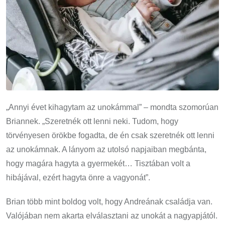
„Annyi évet kihagytam az unokámmal” – mondta szomorúan
Briannek. „Szeretnék ott lenni neki. Tudom, hogy
törvényesen örökbe fogadta, de én csak szeretnék ott lenni
az unokámnak. A lányom az utolsó napjaiban megbánta,
hogy magára hagyta a gyermekét… Tisztában volt a
hibájával, ezért hagyta önre a vagyonát”.
Brian több mint boldog volt, hogy Andreának családja van.
Valójában nem akarta elválasztani az unokát a nagyapjától.