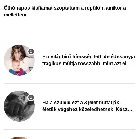
Öthónapos kisfiamat szoptattam a repülőn, amikor a
M
mellettem
é
Fia világhírű híresség lett, de édesanyja
tragikus múltja rosszabb, mint azt el
tudnád képzelni
Ha a szüleid ezt a 3 jelet mutatják,
életük végéhez közeledhetnek. Készülj
fel arra, ami jön