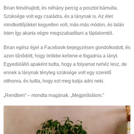
Brian felsóhajtott, és néhány percig a posztot bámulta.
Szüksége volt egy családra, és a lánynak is. Az élet
mindkettőjükkel kegyetlen volt, más-más módon, és talán
Isten így akarta végre megszabadítani a fájdalomtól.
Brian egész éjjel a Facebook-bejegyzésen gondolkodott, és
azon tűnődött, hogy örökbe kellene-e fogadnia a lányt.
Egyedülálló apaként tudta, hogy a folyamat nehéz lesz, de
ennek a lánynak tényleg szüksége volt egy szerető
otthonra, és tudta, hogy ezt meg tudja adni neki.
„Rendben” – mondta magának. „Megpróbálom.”