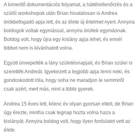
A kimerítő dokumentációs folyamat, a háttérellenőrzés és a
szülői workshopok után Brian hivatalosan is Andrea
örökbefogadó apja lett, és az élete új értelmet nyert. Annyira
boldogok voltak egymással, annyira örültek egymásnak.
Boldog volt, hogy újra egy kislány apja lehet, és ennél
többet nem is kívánhatott volna.
Együtt ünnepelték a lány születésnapjait, és Brian szülei is
szerették Andreát. Igyekezett a legjobb apja lenni neki, és
gondoskodott róla, hogy soha ne maradjon le semmiről
csak azért, mert más, mint a többi gyerek.
Andrea 15 éves lett, kilenc év olyan gyorsan eltelt, de Brian
úgy érezte, mintha csak tegnap hozta volna haza a
kislányát. Annyira boldog volt, hogy ilyen fordulatot vett az
élete.