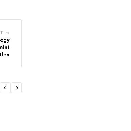
ZT
 egy
mint
tlen