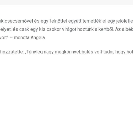
ik csecsemővel és egy felnőttel együtt temették el egy jelöletl
elyet, és csak egy kis csokor virágot hoztunk a kertből. Az a bé
volt” – mondta Angela.
hozzátette: „Tényleg nagy megkönnyebbülés volt tudni, hogy hol