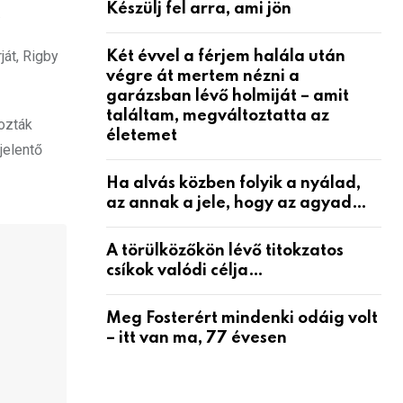
Készülj fel arra, ami jön
.
ját, Rigby
Két évvel a férjem halála után
végre át mertem nézni a
garázsban lévő holmiját – amit
találtam, megváltoztatta az
ozták
életemet
jelentő
Ha alvás közben folyik a nyálad,
az annak a jele, hogy az agyad…
A törülközőkön lévő titokzatos
csíkok valódi célja…
Meg Fosterért mindenki odáig volt
– itt van ma, 77 évesen