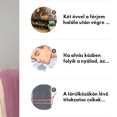
Készülj fel arra, ami
jön
Két évvel a férjem
halála után végre át
mertem nézni a
garázsban lévő
holmiját – amit
találtam,
megváltoztatta az
Ha alvás közben
életemet
folyik a nyálad, az
annak a jele, hogy
az agyad…
A törülközőkön lévő
titokzatos csíkok
valódi célja…