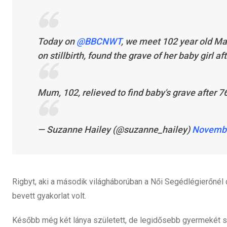
Today on
@BBCNWT
, we meet 102 year old Mar
on stillbirth, found the grave of her baby girl af
Mum, 102, relieved to find baby's grave after 7
— Suzanne Hailey (@suzanne_hailey)
Novembe
Rigbyt, aki a második világháborúban a Női Segédlégierőnél 
bevett gyakorlat volt.
Később még két lánya született, de legidősebb gyermekét so