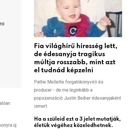
es
Fia világhírű híresség lett,
de édesanyja tragikus
múltja rosszabb, mint azt
el tudnád képzelni
Pattie Mellette forgatókönyvíró és
producer - de ma leginkább a
popszenzáció Justin Beiber édesanyjaként
alóan
ismert.
Ha a szüleid ezt a 3 jelet mutatják,
onyra új
életük végéhez közeledhetnek.