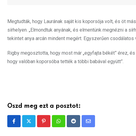
Megtudták, hogy Laurának saját kis koporsója volt, és öt más
sírhelyen. „Elmondtuk anyának, és elmentünk megnézni a sírh
tekintet anya arcán mindent megért. Egyszerűen csodálatos 
Rigby megosztotta, hogy most már „egyfajta békét” érez, és 
hogy valóban koporsóba tették a többi babával együtt”.
Oszd meg ezt a posztot:
Pinterest
Whatsapp
Reddit
Share
via