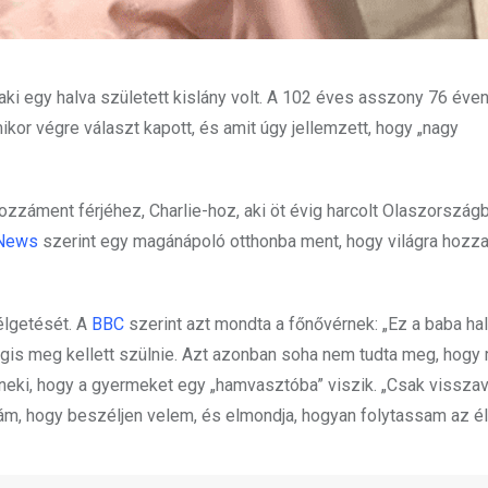
 aki egy halva született kislány volt. A 102 éves asszony 76 éven
mikor végre választ kapott, és amit úgy jellemzett, hogy „nagy
záment férjéhez, Charlie-hoz, aki öt évig harcolt Olaszország
 News
szerint egy magánápoló otthonba ment, hogy világra hozza
élgetését. A
BBC
szerint azt mondta a főnővérnek: „Ez a baba hal
is meg kellett szülnie. Azt azonban soha nem tudta meg, hogy m
neki, hogy a gyermeket egy „hamvasztóba” viszik. „Csak visszav
ám, hogy beszéljen velem, és elmondja, hogyan folytassam az é