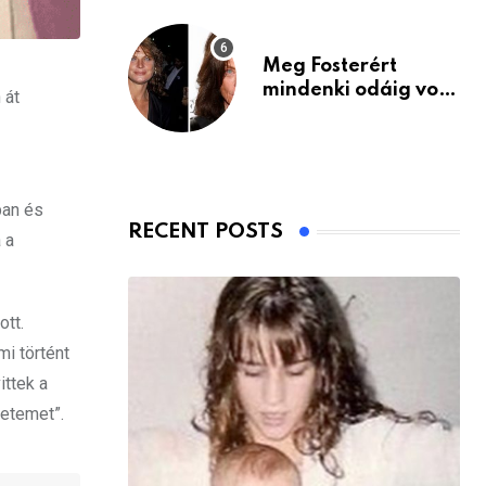
Meg Fosterért
mindenki odáig volt
 át
– itt van ma, 77
évesen
ban és
RECENT POSTS
 a
ott.
i történt
ittek a
letemet”.