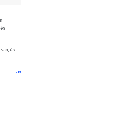
en
kés
 van, és
via