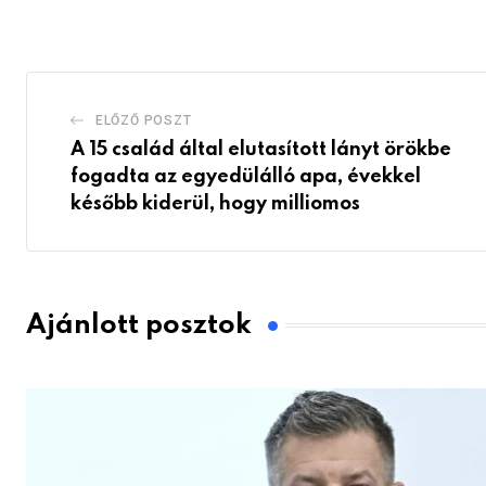
Email
ELŐZŐ POSZT
A 15 család által elutasított lányt örökbe
fogadta az egyedülálló apa, évekkel
később kiderül, hogy milliomos
Ajánlott posztok