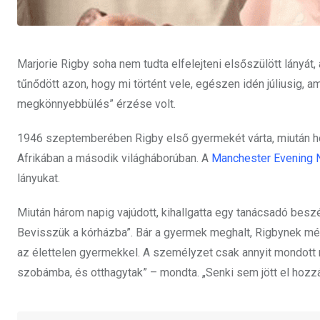
Marjorie Rigby soha nem tudta elfelejteni elsőszülött lányát,
tűnődött azon, hogy mi történt vele, egészen idén júliusig, a
megkönnyebbülés” érzése volt.
1946 szeptemberében Rigby első gyermekét várta, miután hoz
Afrikában a második világháborúban. A
Manchester Evening
lányukat.
Miután három napig vajúdott, kihallgatta egy tanácsadó besz
Bevisszük a kórházba”. Bár a gyermek meghalt, Rigbynek még
az élettelen gyermekkel. A személyzet csak annyit mondott 
szobámba, és otthagytak” – mondta. „Senki sem jött el hozz