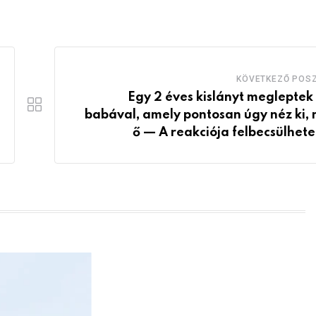
KÖVETKEZŐ POS
Egy 2 éves kislányt megleptek
babával, amely pontosan úgy néz ki, 
ő — A reakciója felbecsülhete