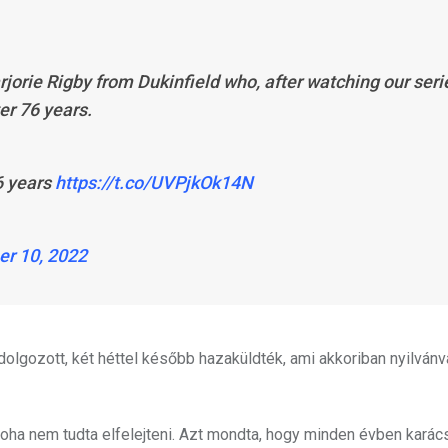
jorie Rigby from Dukinfield who, after watching our seri
ter 76 years.
6 years
https://t.co/UVPjkOk14N
r 10, 2022
dolgozott, két héttel később hazaküldték, ami akkoriban nyilvánv
ha nem tudta elfelejteni. Azt mondta, hogy minden évben karács