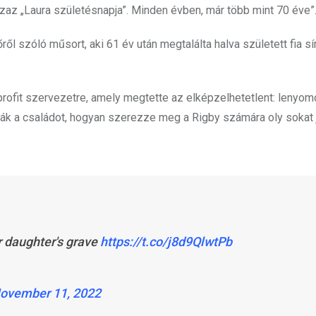
 azaz „Laura születésnapja”. Minden évben, már több mint 70 éve”
 szóló műsort, aki 61 év után megtalálta halva született fia sír
rofit szervezetre, amely megtette az elképzelhetetlent: lenyom
ották a családot, hogyan szerezze meg a Rigby számára oly sokat 
r daughter's grave
https://t.co/j8d9QlwtPb
ovember 11, 2022