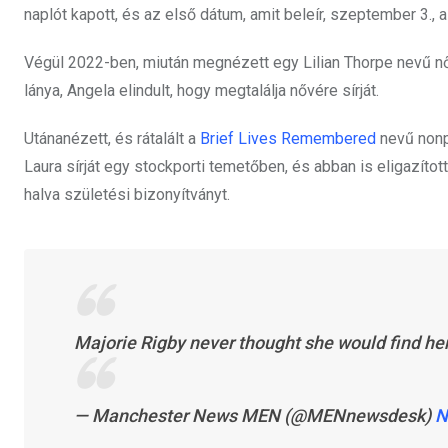
naplót kapott, és az első dátum, amit beleír, szeptember 3.,
Végül 2022-ben, miután megnézett egy Lilian Thorpe nevű nőről
lánya, Angela elindult, hogy megtalálja nővére sírját.
Utánanézett, és rátalált a
Brief Lives Remembered
nevű nonp
Laura sírját egy stockporti temetőben, és abban is eligazít
halva születési bizonyítványt.
Majorie Rigby never thought she would find he
— Manchester News MEN (@MENnewsdesk)
N