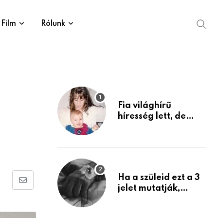
Film
Rólunk
Fia világhírű
híresség lett, de
édesanyja tragikus
múltja rosszabb,
mint azt el tudnád
képzelni
Ha a szüleid ezt a 3
Share
jelet mutatják,
életük végéhez
via
közeledhetnek.
Email