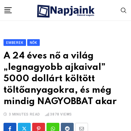
Skip
to
content
EMBEREK
NŐK
A 24 éves nő a világ
„legnagyobb ajkaival”
5000 dollárt költött
töltőanyagokra, és még
mindig NAGYOBBAT akar
3 MINUTES READ
3878
VIEWS