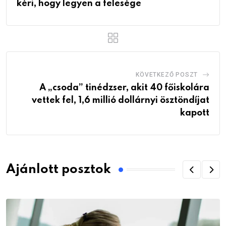
kéri, hogy legyen a felesége
KÖVETKEZŐ POSZT
A „csoda” tinédzser, akit 40 főiskolára
vettek fel, 1,6 millió dollárnyi ösztöndíjat
kapott
Ajánlott posztok