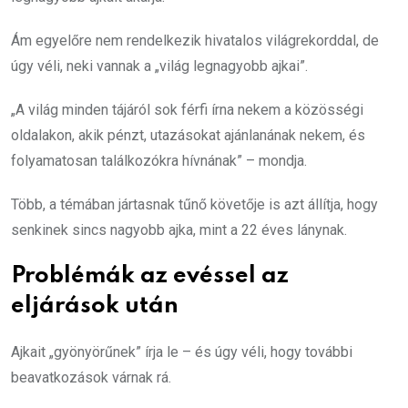
Ám egyelőre nem rendelkezik hivatalos világrekorddal, de
úgy véli, neki vannak a „világ legnagyobb ajkai”.
„A világ minden tájáról sok férfi írna nekem a közösségi
oldalakon, akik pénzt, utazásokat ajánlanának nekem, és
folyamatosan találkozókra hívnának” – mondja.
Több, a témában jártasnak tűnő követője is azt állítja, hogy
senkinek sincs nagyobb ajka, mint a 22 éves lánynak.
Problémák az evéssel az
eljárások után
Ajkait „gyönyörűnek” írja le – és úgy véli, hogy további
beavatkozások várnak rá.