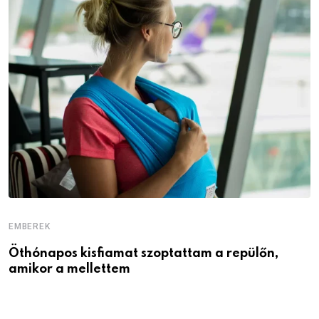
EMBEREK
E
Öthónapos kisfiamat szoptattam a repülőn,
M
amikor a mellettem
l