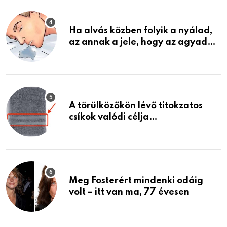
életemet
Ha alvás közben folyik a nyálad,
az annak a jele, hogy az agyad…
A törülközőkön lévő titokzatos
csíkok valódi célja…
Meg Fosterért mindenki odáig
volt – itt van ma, 77 évesen