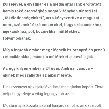
külsejével, a divatipar és a média által ránk erőltetett
hamis tökéletességkép negatív fényben tünteti fel
„tökéletlenségeinket”, arra kényszerítve a magukat
nem „szépnek” érző embereket, hogy erős sminkhez,
injekciókhoz, sőt, kozmetikai műtétekhez
folyamodjanak.
Míg a legtöbb ember megelégszik itt-ott apró és precíz
retusálásokkal, mások a műtéteket is bevállalják.
Az egyik ilyen ember a 24 éves Andrea Ivanova –
akinek megszállottja az ajkai mérete.
Hialuronsavas ajakinjekcióval hatalmas ajkakat kapott. Élete
célja, hogy elérje a világ legnagyobb ajkait.
Mostani nyilatkozata szerint hamarosan el is éri ezt a célt.