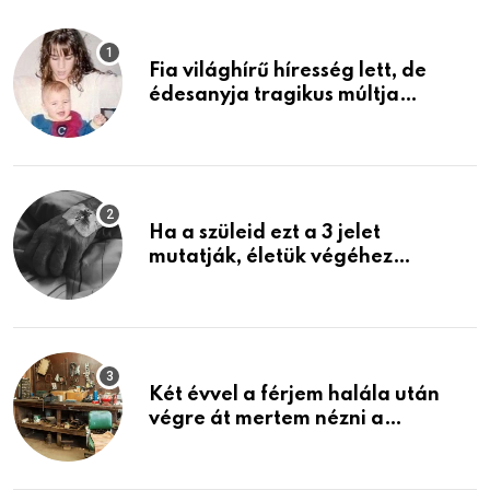
Fia világhírű híresség lett, de
édesanyja tragikus múltja
rosszabb, mint azt el tudnád
képzelni
Ha a szüleid ezt a 3 jelet
mutatják, életük végéhez
közeledhetnek. Készülj fel arra,
ami jön
Két évvel a férjem halála után
végre át mertem nézni a
garázsban lévő holmiját – amit
találtam, megváltoztatta az