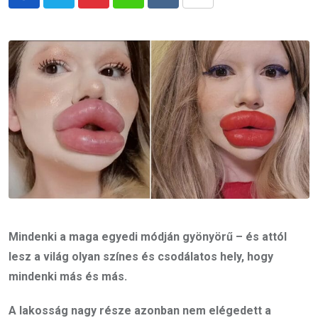
Pinterest
Whatsapp
Reddit
Share
via
Email
Mindenki a maga egyedi módján gyönyörű – és attól
lesz a világ olyan színes és csodálatos hely, hogy
mindenki más és más.
A lakosság nagy része azonban nem elégedett a