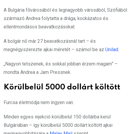
A Bulgária fővárosából és legnagyobb városából, Szófiából
származó Andrea folytatta a drága, kockázatos és
ellentmondásos beavatkozásokat.
A bolgár nő már 27 beavatkozásnál tart – és
megnégyszerezte ajkai méretét – számol be az
Unilad
.
„Nagyon tetszenek, és sokkal jobban érzem magam” –
mondta Andrea a Jam Pressnek.
Körülbelül 5000 dollárt költött
Furcsa életmódja nem ingyen van.
Minden egyes injekció körülbelül 150 dollárba kerül
Bulgáriában – így körülbelül 5000 dollárt költött ajkai
megnagyobbítására a
Malay Mail
szerint.