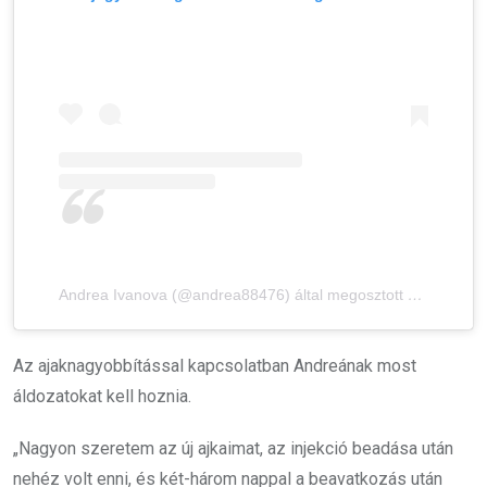
Andrea Ivanova (@andrea88476) által megosztott bejegyzés
Az ajaknagyobbítással kapcsolatban Andreának most
áldozatokat kell hoznia.
„Nagyon szeretem az új ajkaimat, az injekció beadása után
nehéz volt enni, és két-három nappal a beavatkozás után