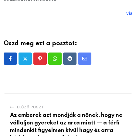
via
Oszd meg ezt a posztot:
Pinterest
Whatsapp
Reddit
Share
via
Email
ELŐZŐ POSZT
Az emberek azt mondják a nőnek, hogy ne
vállaljon gyereket az arca miatt — a férfi
mindenkit figyelmen kívül hagy és arra