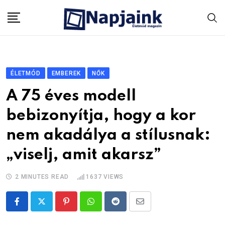
Skip
to
content
ÉLETMÓD
EMBEREK
NŐK
A 75 éves modell
bebizonyítja, hogy a kor
nem akadálya a stílusnak:
„viselj, amit akarsz”
2 MINUTES READ
1637
VIEWS
Pinterest
Whatsapp
Reddit
Share
via