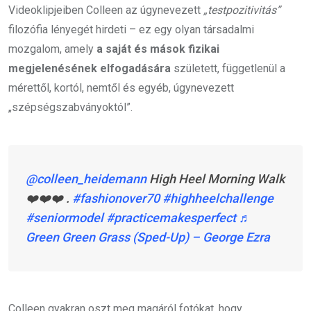
Videoklipjeiben Colleen az úgynevezett
„testpozitivitás”
filozófia lényegét hirdeti – ez egy olyan társadalmi
mozgalom, amely
a saját és mások fizikai
megjelenésének elfogadására
született, függetlenül a
mérettől, kortól, nemtől és egyéb, úgynevezett
„szépségszabványoktól”.
@colleen_heidemann
High Heel Morning Walk
❤️❤️❤️ .
#fashionover70
#highheelchallenge
#seniormodel
#practicemakesperfect
♬
Green Green Grass (Sped-Up) – George Ezra
Colleen gyakran oszt meg magáról fotókat, hogy