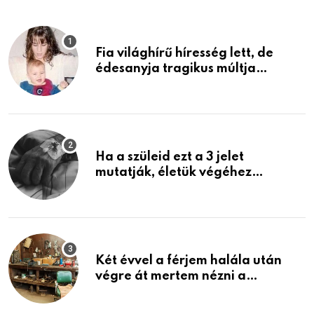
Fia világhírű híresség lett, de
édesanyja tragikus múltja
rosszabb, mint azt el tudnád
képzelni
Ha a szüleid ezt a 3 jelet
mutatják, életük végéhez
közeledhetnek. Készülj fel arra,
ami jön
Két évvel a férjem halála után
végre át mertem nézni a
garázsban lévő holmiját – amit
találtam, megváltoztatta az