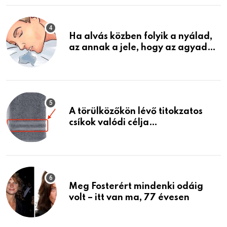
életemet
Ha alvás közben folyik a nyálad,
az annak a jele, hogy az agyad…
A törülközőkön lévő titokzatos
csíkok valódi célja…
Meg Fosterért mindenki odáig
volt – itt van ma, 77 évesen