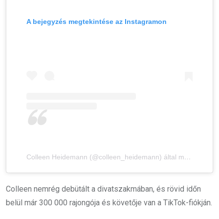
A bejegyzés megtekintése az Instagramon
Colleen Heidemann (@colleen_heidemann) által megosztott bejegyzés
Colleen nemrég debütált a divatszakmában, és rövid időn
belül már 300 000 rajongója és követője van a TikTok-fiókján.