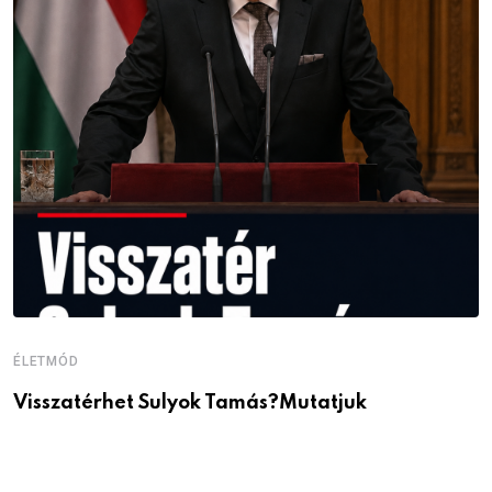
ÉLETMÓD
É
Visszatérhet Sulyok Tamás?Mutatjuk
J
p