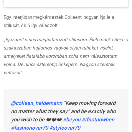
Egy interjúban megkérdezték Colleent, hogyan írja le a
stílusát, és ő így válaszolt:
„Igazából nincs meghatározott stílusom. Életemnek ebben a
szakaszában hajlamos vagyok olyan ruhákat viselni,
amelyeket fiatalabb koromban soha nem választottam
volna. De nincs sztereotip önképem. Nagyon szeretek
változni”.
@colleen_heidemann
“Keep moving forward
no matter what they say” and be exactly who
you wish to be ❤️❤️❤️
#beyou
#ifnotnowhen
#fashionover70
#styleover70