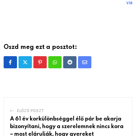
via
Oszd meg ezt a posztot:
Pinterest
Whatsapp
Reddit
Share
via
Email
ELŐZŐ POSZT
A 61 év korkülönbséggel élő pár be akarja
bizonyítani, hogy a szerelemnek nincs kora
– most elárulják, hogy gyereket