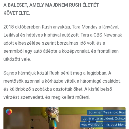
A BALESET, AMELY MAJDNEM RUSH ÉLETÉT
KÖVETELTE.
2018 októberében Rush anyukája, Tara Monday a lányával,
Leilával és hétéves kisfiával autózott. Tara a CBS Newsnak
adott elbeszélése szerint borzalmas idő volt, és a
semmiből egy autó átlépte a középvonalat, és frontálisan
ütközött vele.
Sajnos hármójuk közül Rush sérült meg a legjobban. A
mentősök azonnal a kórházba vitték a háromtagú családot,
és különböző szobákba osztották őket. A kisfiú belső
vérzést szenvedett, és meg kellett műteni.