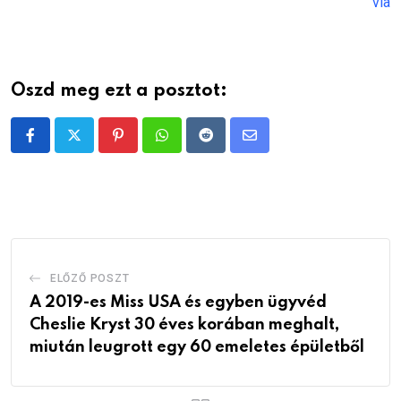
via
Oszd meg ezt a posztot:
Pinterest
Whatsapp
Reddit
Share
via
Email
ELŐZŐ POSZT
A 2019-es Miss USA és egyben ügyvéd
Cheslie Kryst 30 éves korában meghalt,
miután leugrott egy 60 emeletes épületből