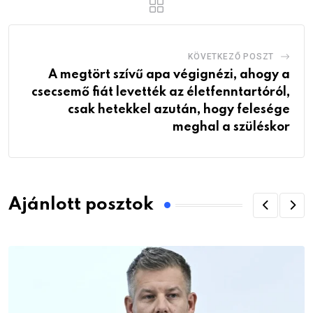
KÖVETKEZŐ POSZT
A megtört szívű apa végignézi, ahogy a
csecsemő fiát levették az életfenntartóról,
csak hetekkel azután, hogy felesége
meghal a szüléskor
Ajánlott posztok