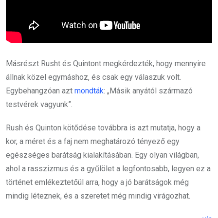
Másrészt Rusht és Quintont megkérdezték, hogy mennyire
állnak közel egymáshoz, és csak egy válaszuk volt.
Egybehangzóan azt
mondták
: „Másik anyától származó
testvérek vagyunk”.
Rush és Quinton kötődése továbbra is azt mutatja, hogy a
kor, a méret és a faj nem meghatározó tényező egy
egészséges barátság kialakításában. Egy olyan világban,
ahol a rasszizmus és a gyűlölet a legfontosabb, legyen ez a
történet emlékeztetőül arra, hogy a jó barátságok még
mindig léteznek, és a szeretet még mindig virágozhat.