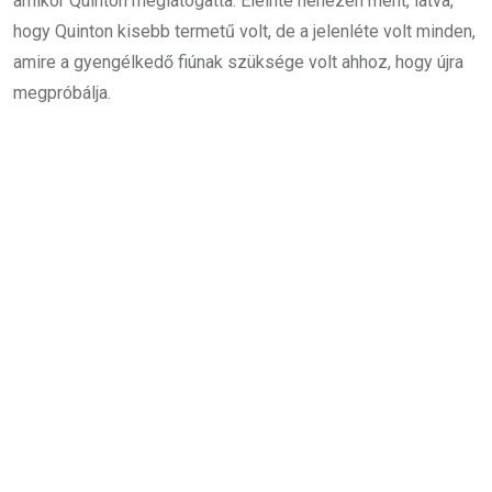
amikor Quinton meglátogatta. Eleinte nehezen ment, látva,
hogy Quinton kisebb termetű volt, de a jelenléte volt minden,
amire a gyengélkedő fiúnak szüksége volt ahhoz, hogy újra
megpróbálja.