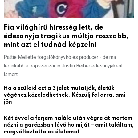
Fia világhírű híresség lett, de
édesanyja tragikus múltja rosszabb,
mint azt el tudnád képzelni
Pattie Mellette forgatókönyvíró és producer - de ma
leginkább a popszenzáció Justin Beiber édesanyjaként
ismert.
Ha a szüleid ezt a 3 jelet mutatják, életük
végéhez közeledhetnek. Készülj fel arra, ami
jön
Két évvel a férjem halála után végre át mertem
nézni a garázsban lévő holmiját – amit találtam,
megváltoztatta az életemet