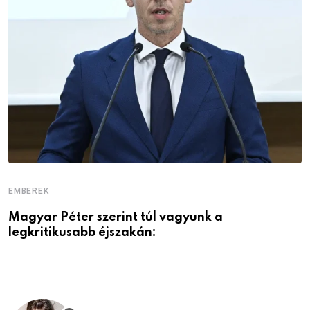
EMBEREK
E
Magyar Péter szerint túl vagyunk a
A
legkritikusabb éjszakán: