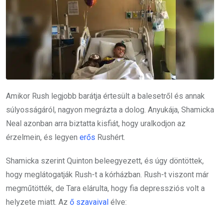
Amikor Rush legjobb barátja értesült a balesetről és annak
súlyosságáról, nagyon megrázta a dolog. Anyukája, Shamicka
Neal azonban arra biztatta kisfiát, hogy uralkodjon az
érzelmein, és legyen
erős
Rushért.
Shamicka szerint Quinton beleegyezett, és úgy döntöttek,
hogy meglátogatják Rush-t a kórházban. Rush-t viszont már
megműtötték, de Tara elárulta, hogy fia depressziós volt a
helyzete miatt. Az
ő szavaival
élve: