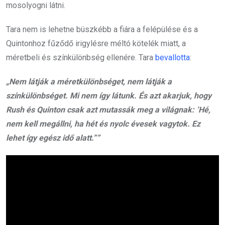
mosolyogni látni.
Tara nem is lehetne büszkébb a fiára a felépülése és a
Quintonhoz fűződő irigylésre méltó kötelék miatt, a
méretbeli és színkülönbség ellenére. Tara
bevallotta
:
„Nem látják a méretkülönbséget, nem látják a
színkülönbséget. Mi nem így látunk. És azt akarjuk, hogy
Rush és Quinton csak azt mutassák meg a világnak: ‘Hé,
nem kell megállni, ha hét és nyolc évesek vagytok. Ez
lehet így egész idő alatt.””