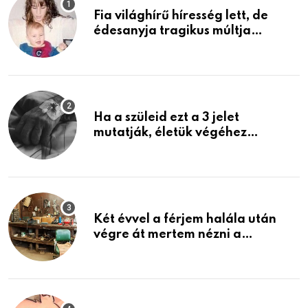
Fia világhírű híresség lett, de
édesanyja tragikus múltja
rosszabb, mint azt el tudnád
képzelni
Ha a szüleid ezt a 3 jelet
mutatják, életük végéhez
közeledhetnek. Készülj fel arra,
ami jön
Két évvel a férjem halála után
végre át mertem nézni a
garázsban lévő holmiját – amit
találtam, megváltoztatta az
életemet