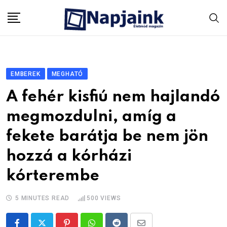
Skip
to
content
EMBEREK
MEGHATÓ
A fehér kisfiú nem hajlandó
megmozdulni, amíg a
fekete barátja be nem jön
hozzá a kórházi
kórterembe
5 MINUTES READ
500
VIEWS