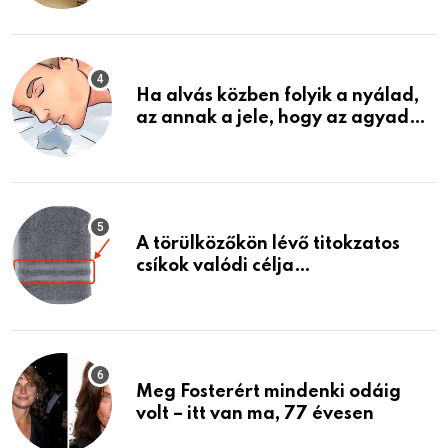
találtam, megváltoztatta az
életemet
Ha alvás közben folyik a nyálad,
az annak a jele, hogy az agyad…
A törülközőkön lévő titokzatos
csíkok valódi célja…
Meg Fosterért mindenki odáig
volt – itt van ma, 77 évesen