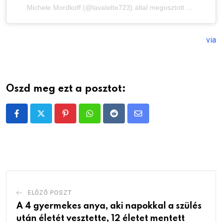
Michele Mordkoff (@lavalette723) által megosztott bejegyzés
via
Oszd meg ezt a posztot:
Pinterest
Whatsapp
Reddit
Share
via
Email
ELŐZŐ POSZT
A 4 gyermekes anya, aki napokkal a szülés
után életét vesztette, 12 életet mentett