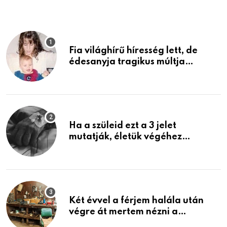
Fia világhírű híresség lett, de
édesanyja tragikus múltja
rosszabb, mint azt el tudnád
képzelni
Ha a szüleid ezt a 3 jelet
mutatják, életük végéhez
közeledhetnek. Készülj fel arra,
ami jön
Két évvel a férjem halála után
végre át mertem nézni a
garázsban lévő holmiját – amit