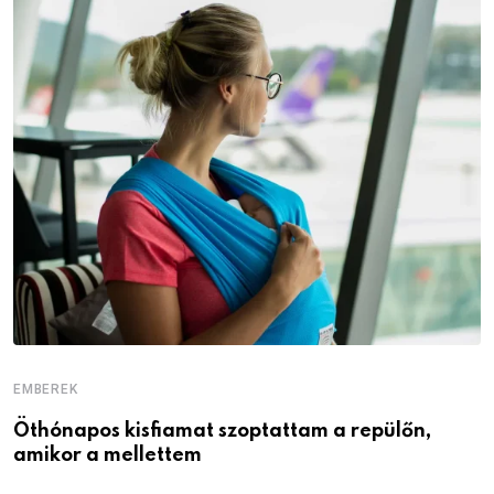
EMBEREK
E
Öthónapos kisfiamat szoptattam a repülőn,
M
amikor a mellettem
l