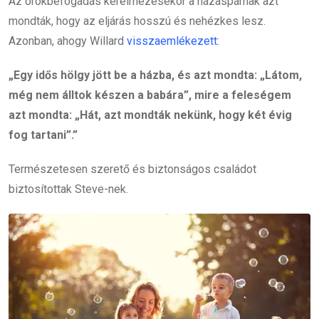
Az örökbefogadás kérelmezésekor a házaspárnak azt
mondták, hogy az eljárás hosszú és nehézkes lesz.
Azonban, ahogy Willard
visszaemlékezett
:
„Egy idős hölgy jött be a házba, és azt mondta: „Látom,
még nem álltok készen a babára”, mire a feleségem
azt mondta: „Hát, azt mondták nekünk, hogy két évig
fog tartani”.”
Természetesen szerető és biztonságos családot
biztosítottak Steve-nek.