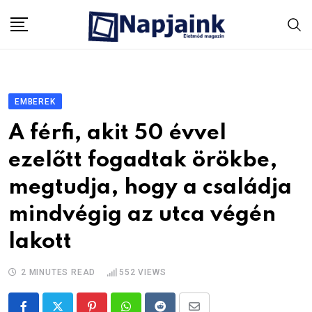
Skip
to
content
EMBEREK
A férfi, akit 50 évvel
ezelőtt fogadtak örökbe,
megtudja, hogy a családja
mindvégig az utca végén
lakott
2 MINUTES READ
552
VIEWS