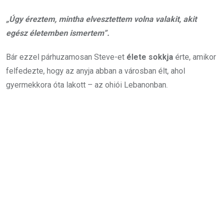
„Úgy éreztem, mintha elvesztettem volna valakit, akit
egész életemben ismertem”.
Bár ezzel párhuzamosan Steve-et
élete sokkja
érte, amikor
felfedezte, hogy az anyja abban a városban élt, ahol
gyermekkora óta lakott – az ohiói Lebanonban.