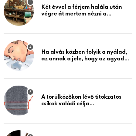
Két évvel a férjem halála után
végre át mertem nézni a
garázsban lévő holmiját – amit
találtam, megváltoztatta az
életemet
Ha alvás közben folyik a nyálad,
az annak a jele, hogy az agyad…
A törülközőkön lévő titokzatos
csíkok valódi célja…