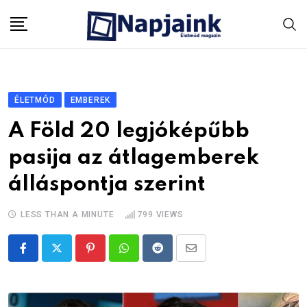
Skip
to
content
ÉLETMÓD
EMBEREK
A Föld 20 legjóképűbb
pasija az átlagemberek
álláspontja szerint
LESS THAN A MINUTE
799
VIEWS
Pinterest
Whatsapp
Reddit
Share
via
Email