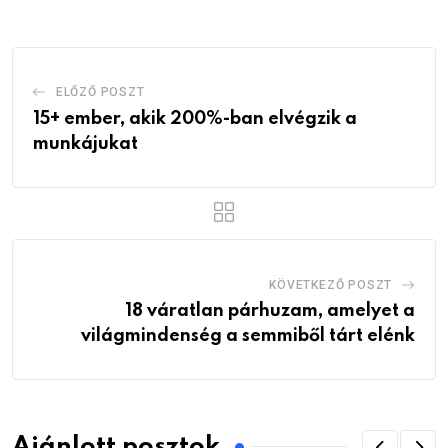
ELŐZŐ POSZT
15+ ember, akik 200%-ban elvégzik a
munkájukat
KÖVETKEZŐ POSZT
18 váratlan párhuzam, amelyet a
világmindenség a semmiből tárt elénk
Ajánlott posztok