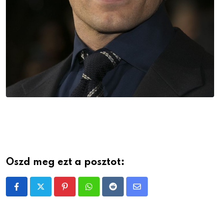
Oszd meg ezt a posztot:
Pinterest
Whatsapp
Reddit
Share
via
Email