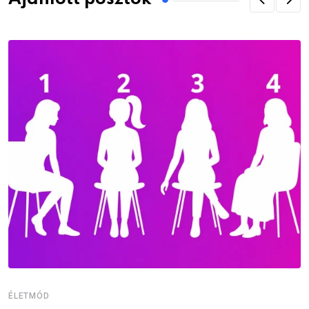
ÉLETMÓD
É