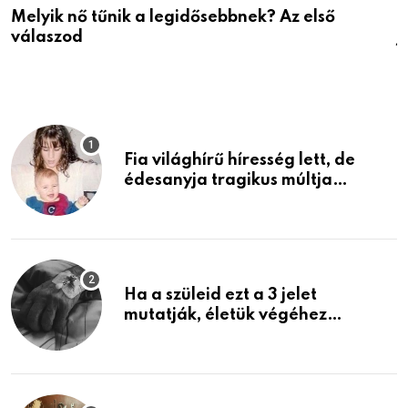
Melyik nő tűnik a legidősebbnek? Az első
D
válaszod
j
Fia világhírű híresség lett, de
édesanyja tragikus múltja
rosszabb, mint azt el tudnád
képzelni
Ha a szüleid ezt a 3 jelet
mutatják, életük végéhez
közeledhetnek. Készülj fel arra,
ami jön