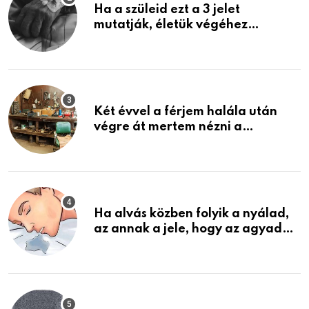
Ha a szüleid ezt a 3 jelet
mutatják, életük végéhez
közeledhetnek. Készülj fel arra,
ami jön
Két évvel a férjem halála után
végre át mertem nézni a
garázsban lévő holmiját – amit
találtam, megváltoztatta az
életemet
Ha alvás közben folyik a nyálad,
az annak a jele, hogy az agyad…