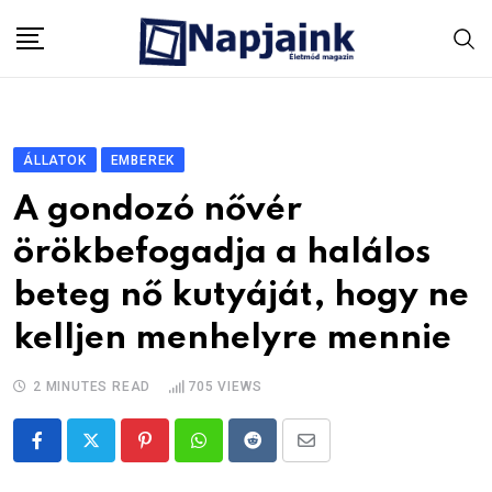
Skip
to
content
ÁLLATOK
EMBEREK
A gondozó nővér
örökbefogadja a halálos
beteg nő kutyáját, hogy ne
kelljen menhelyre mennie
2 MINUTES READ
705
VIEWS
Pinterest
Whatsapp
Reddit
Share
via