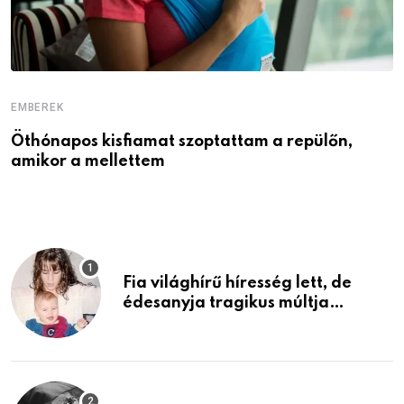
EMBEREK
E
Öthónapos kisfiamat szoptattam a repülőn,
M
amikor a mellettem
l
Fia világhírű híresség lett, de
édesanyja tragikus múltja
rosszabb, mint azt el tudnád
képzelni