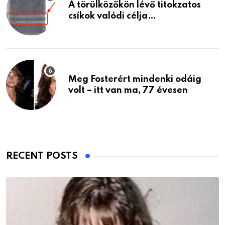
A törülközőkön lévő titokzatos
csíkok valódi célja…
Meg Fosterért mindenki odáig
volt – itt van ma, 77 évesen
RECENT POSTS