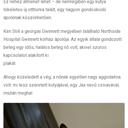
Ez nehéz átmenet lehet – de nemrégiben egy kutya
tökéletes új otthonra talált, egy nagyon gondoskodó
ápolónak köszönhetően.
Kim Still a georgiai Gwinnett megyében található Northside
Hospital Gwinnett kórház ápolója. Az egyik általa gondozott
beteg egy idős, halálos beteg nő volt, akivel szoros
kapcsolatot alakított ki.
plakát
Ahogy közeledett a vég, a nőnek egyetlen nagy aggodalma
volt: mi lesz szeretett kutyájával, egy Jax nevű csivavával,
miután meghal.