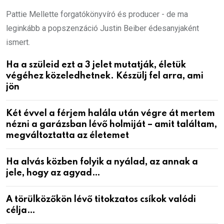
Pattie Mellette forgatókönyvíró és producer - de ma
leginkább a popszenzáció Justin Beiber édesanyjaként
ismert.
Ha a szüleid ezt a 3 jelet mutatják, életük
végéhez közeledhetnek. Készülj fel arra, ami
jön
Két évvel a férjem halála után végre át mertem
nézni a garázsban lévő holmiját – amit találtam,
megváltoztatta az életemet
Ha alvás közben folyik a nyálad, az annak a
jele, hogy az agyad…
A törülközőkön lévő titokzatos csíkok valódi
célja…