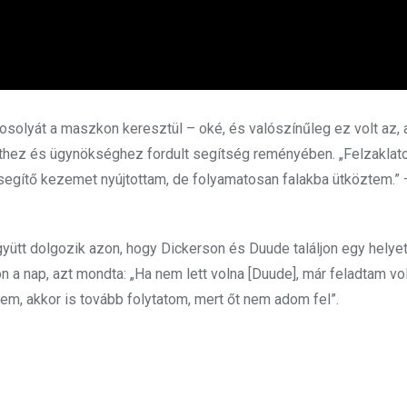
osolyát a maszkon keresztül – oké, és valószínűleg ez volt az, 
thez és ügynökséghez fordult segítség reményében. „Felzaklatot
segítő kezemet nyújtottam,
de folyamatosan falakba ütköztem.” 
ütt dolgozik azon, hogy Dickerson és Duude találjon egy helyet
ön a nap, azt mondta: „Ha nem lett volna [Duude], már feladtam vo
em, akkor is tovább folytatom, mert őt nem adom fel”.