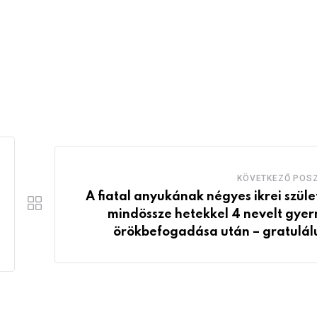
KÖVETKEZŐ POS
A fiatal anyukának négyes ikrei szüle
mindössze hetekkel 4 nevelt gye
örökbefogadása után – gratulál