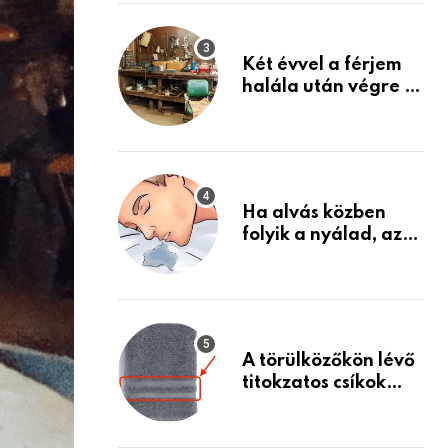
Készülj fel arra, ami
jön
Két évvel a férjem
halála után végre át
mertem nézni a
garázsban lévő
holmiját – amit
találtam,
megváltoztatta az
Ha alvás közben
életemet
folyik a nyálad, az
annak a jele, hogy
az agyad…
A törülközőkön lévő
titokzatos csíkok
valódi célja…