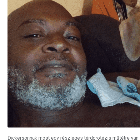
Dickersonnak most egy részleges térdprotézis műtétre van 