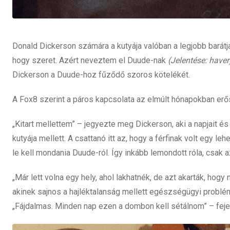
Donald Dickerson számára a kutyája valóban a legjobb barátj
hogy szeret. Azért neveztem el Duude-nak
(Jelentése: haver
Dickerson a Duude-hoz fűződő szoros kötelékét.
A Fox8 szerint a páros kapcsolata az elmúlt hónapokban erős
„Kitart mellettem” – jegyezte meg Dickerson, aki a napjait é
kutyája mellett. A csattanó itt az, hogy a férfinak volt egy le
le kell mondania Duude-ról. Így inkább lemondott róla, csak a
„Már lett volna egy hely, ahol lakhatnék, de azt akarták, ho
akinek sajnos a hajléktalanság mellett egészségügyi problém
„Fájdalmas. Minden nap ezen a dombon kell sétálnom” – fejez