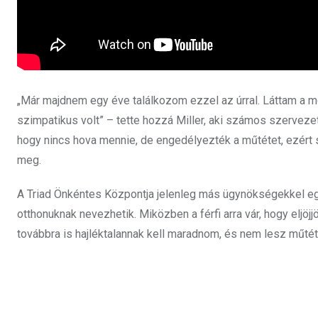
„Már majdnem egy éve találkozom ezzel az úrral. Láttam a m
szimpatikus volt” – tette hozzá Miller, aki számos szerveze
hogy nincs hova mennie,
de engedélyezték a műtétet, ezért 
meg.
A Triad Önkéntes Központja jelenleg más ügynökségekkel egy
otthonuknak nevezhetik. Miközben a férfi arra vár, hogy eljöjj
továbbra is hajléktalannak kell maradnom, és nem lesz műtét