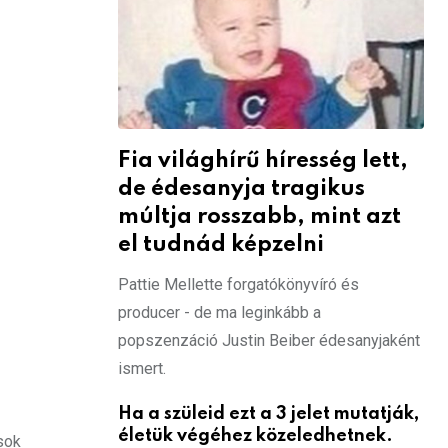
Fia világhírű híresség lett,
de édesanyja tragikus
múltja rosszabb, mint azt
el tudnád képzelni
Pattie Mellette forgatókönyvíró és
producer - de ma leginkább a
popszenzáció Justin Beiber édesanyjaként
ismert.
Ha a szüleid ezt a 3 jelet mutatják,
életük végéhez közeledhetnek.
sok