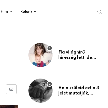
Film
Rólunk
Fia világhírű
híresség lett, de
édesanyja tragikus
múltja rosszabb,
mint azt el tudnád
képzelni
Ha a szüleid ezt a 3
Share
jelet mutatják,
életük végéhez
via
közeledhetnek.
Email