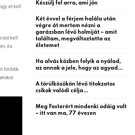
Készülj fel arra, ami jön
gy el kell
Két évvel a férjem halála után
végre át mertem nézni a
garázsban lévő holmiját – amit
csút kell
találtam, megváltoztatta az
életemet
om, és
Ha alvás közben folyik a nyálad,
az annak a jele, hogy az agyad…
t törődik
 amikor
A törülközőkön lévő titokzatos
csíkok valódi célja…
Meg Fosterért mindenki odáig volt
– itt van ma, 77 évesen