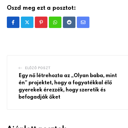
Oszd meg ezt a posztot:
Pinterest
Whatsapp
Reddit
Share
via
Email
ELŐZŐ POSZT
Egy nő létrehozta az „Olyan baba, mint
én” projektet, hogy a fogyatékkal élő
gyerekek érezzék, hogy szeretik és
befogadják őket