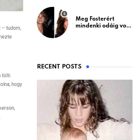
Meg Fosterért
mindenki odáig volt
z – tudom,
– itt van ma, 77
emezte
évesen
RECENT POSTS
tölti
volna, hogy
kerson,
.