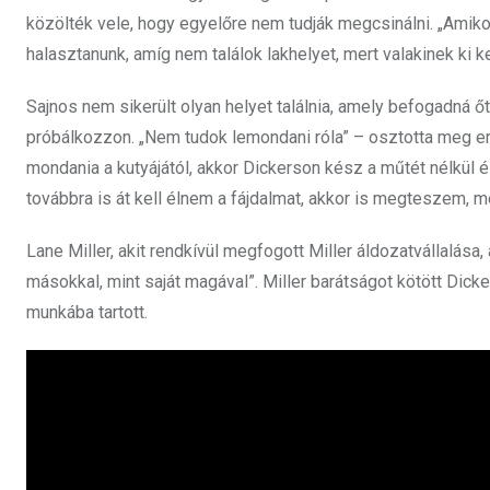
közölték vele, hogy egyelőre nem tudják megcsinálni.
„Amiko
halasztanunk, amíg nem találok lakhelyet, mert valakinek ki k
Sajnos nem sikerült olyan helyet találnia, amely befogadná őt
próbálkozzon. „Nem tudok lemondani róla” – osztotta meg erő
mondania a kutyájától, akkor Dickerson kész a műtét nélkül él
továbbra is át kell élnem a fájdalmat, akkor is megteszem, m
Lane Miller, akit rendkívül megfogott Miller áldozatvállalása
másokkal, mint saját magával”. Miller barátságot kötött Dic
munkába tartott.