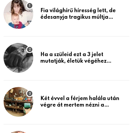
Fia világhírű híresség lett, de
édesanyja tragikus múltja
rosszabb, mint azt el tudnád
képzelni
Ha a szüleid ezt a 3 jelet
mutatják, életük végéhez
közeledhetnek. Készülj fel arra,
ami jön
Két évvel a férjem halála után
végre át mertem nézni a
garázsban lévő holmiját – amit
találtam, megváltoztatta az
életemet