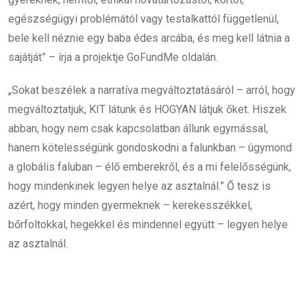
egészségügyi problémától vagy testalkattól függetlenül,
bele kell néznie egy baba édes arcába, és meg kell látnia a
sajátját” – írja a projektje GoFundMe oldalán.
„Sokat beszélek a narratíva megváltoztatásáról – arról, hogy
megváltoztatjuk, KIT látunk és HOGYAN látjuk őket. Hiszek
abban, hogy nem csak kapcsolatban állunk egymással,
hanem kötelességünk gondoskodni a falunkban – úgymond
a globális faluban – élő emberekről, és a mi felelősségünk,
hogy mindenkinek legyen helye az asztalnál.” Ő tesz is
azért, hogy minden gyermeknek – kerekesszékkel,
bőrfoltokkal, hegekkel és mindennel együtt – legyen helye
az asztalnál.