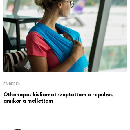
EMBEREK
E
Öthónapos kisfiamat szoptattam a repülőn,
M
amikor a mellettem
l