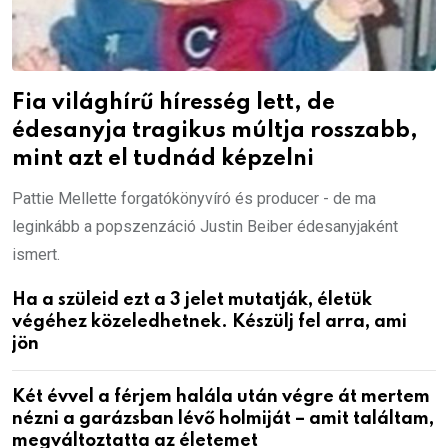
Fia világhírű híresség lett, de
édesanyja tragikus múltja rosszabb,
mint azt el tudnád képzelni
Pattie Mellette forgatókönyvíró és producer - de ma
leginkább a popszenzáció Justin Beiber édesanyjaként
ismert.
Ha a szüleid ezt a 3 jelet mutatják, életük
végéhez közeledhetnek. Készülj fel arra, ami
jön
Két évvel a férjem halála után végre át mertem
nézni a garázsban lévő holmiját – amit találtam,
megváltoztatta az életemet