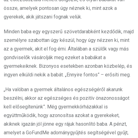
össze, amelyek pontosan úgy néznek ki, mint azok a
gyerekek, akik játszani fognak velük.
Minden baba egy egyszerű szövetdarabként kezdődik, majd
személyre szabottan úgy készül, hogy úgy nézzen ki, mint
az a gyermek, akit el fog érni. Általában a szülők vagy más
gondviselők vásárolják meg ezeket a babákat a
gyermekeiknek. Bizonyos esetekben azonban közbelép, és
ingyen elküldi nekik a babát. „Ennyire fontos” – erősíti meg.
„Ha valóban a gyermek általános egészségéről akarunk
beszélni, akkor az egészséges és pozitív önazonosságot
kell elősegítenünk”. Még gyermekkórházakkal is
együttműködik, hogy azonosítsa azokat a gyerekeket,
akiknek igazán jól jönne egy rájuk hasonlító baba. A pénzt,
amelyet a GoFundMe adománygyűjtés segítségével gyűjt,