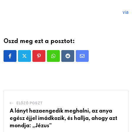
via
Oszd meg ezt a posztot:
Pinterest
Whatsapp
Reddit
Share
via
Email
ELŐZŐ POSZT
A lányt hazaengedik meghalni, az anya
egész éjjel imádkozik, és hallja, ahogy azt
mondja: „Jézus”