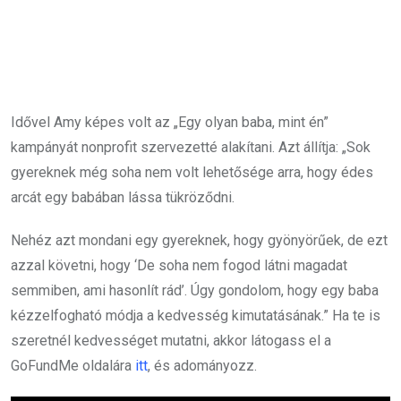
Idővel Amy képes volt az „Egy olyan baba, mint én”
kampányát nonprofit szervezetté alakítani. Azt állítja: „Sok
gyereknek még soha nem volt lehetősége arra, hogy édes
arcát egy babában lássa tükröződni.
Nehéz azt mondani egy gyereknek, hogy gyönyörűek, de ezt
azzal követni, hogy ‘De soha nem fogod látni magadat
semmiben, ami hasonlít rád’. Úgy gondolom, hogy egy baba
kézzelfogható módja a kedvesség kimutatásának.” Ha te is
szeretnél kedvességet mutatni, akkor látogass el a
GoFundMe oldalára
itt
, és adományozz.