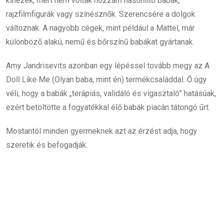
kinézek, mert nem voltak hozzám hasonlító babák,
rajzfilmfigurák vagy színésznők.
Szerencsére a dolgok
változnak. A nagyobb cégek, mint például a Mattel, már
különböző alakú, nemű és bőrszínű babákat gyártanak.
Amy Jandrisevits azonban egy lépéssel tovább megy az A
Doll Like Me (Olyan baba, mint én) termékcsaláddal. Ő úgy
véli, hogy a babák „terápiás, validáló és vigasztaló” hatásúak,
ezért betöltötte a fogyatékkal élő babák piacán tátongó űrt.
Mostantól minden gyermeknek azt az érzést adja, hogy
szeretik és befogadják.