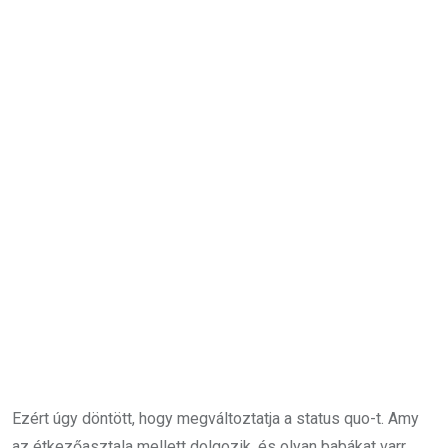
Ezért úgy döntött, hogy megváltoztatja a status quo-t. Amy
az étkezőasztala mellett dolgozik, és olyan babákat varr