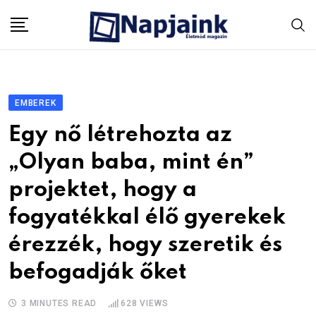
Skip
to
content
EMBEREK
Egy nő létrehozta az
„Olyan baba, mint én”
projektet, hogy a
fogyatékkal élő gyerekek
érezzék, hogy szeretik és
befogadják őket
3 MINUTES READ
628
VIEWS