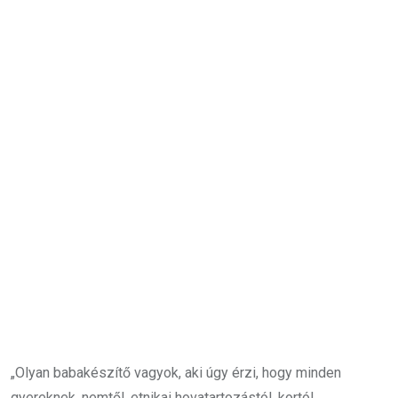
„Olyan babakészítő vagyok, aki úgy érzi, hogy minden
gyereknek, nemtől, etnikai hovatartozástól, kortól,