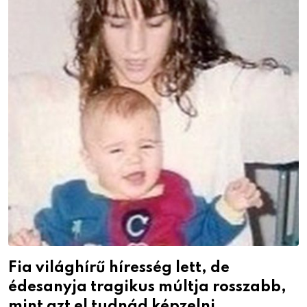
Fia világhírű híresség lett, de
édesanyja tragikus múltja rosszabb,
mint azt el tudnád képzelni