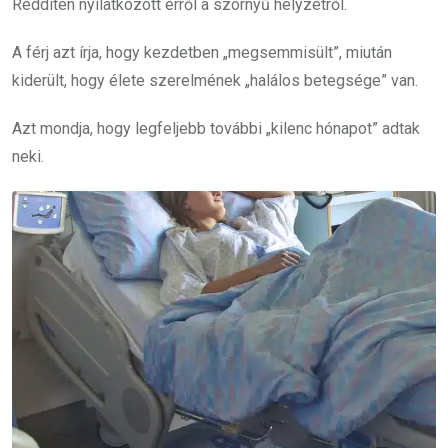
Redditen nyilatkozott erről a szörnyű helyzetről.
A férj azt írja, hogy kezdetben „megsemmisült”, miután
kiderült, hogy élete szerelmének „halálos betegsége” van.
Azt mondja, hogy legfeljebb további „kilenc hónapot” adtak
neki.