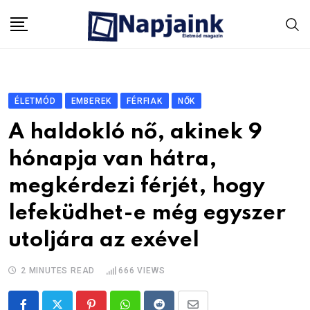
Skip
to
content
ÉLETMÓD
EMBEREK
FÉRFIAK
NŐK
A haldokló nő, akinek 9
hónapja van hátra,
megkérdezi férjét, hogy
lefeküdhet-e még egyszer
utoljára az exével
2 MINUTES READ
666
VIEWS