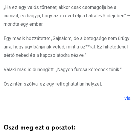
„Ha ez egy valós történet, akkor csak csomagolja be a
cuccait, és hagyja, hogy az exével éljen hátralévő idejében” –
mondta egy ember.
Egy másik hozzátette: „Sajnálom, de a betegsége nem ürügy
arra, hogy úgy bánjanak veled, mint a sz**ral. Ez hihetetlenül
sértő neked és a kapcsolatodra nézve.”
Valaki más is dühöngött: „Nagyon furcsa kérésnek tűnik.”
Őszintén szólva, ez egy felfoghatatlan helyzet.
via
Oszd meg ezt a posztot: