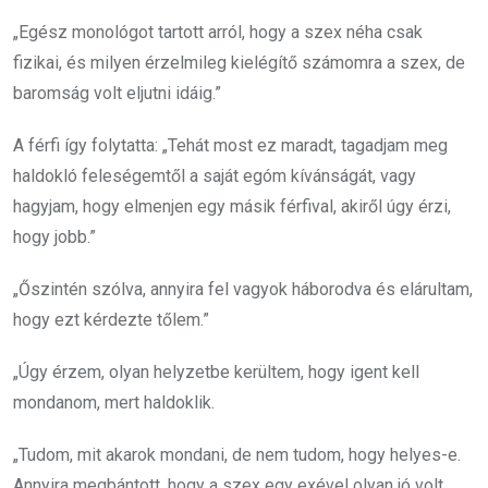
„Egész monológot tartott arról, hogy a szex néha csak
fizikai, és milyen érzelmileg kielégítő számomra a szex, de
baromság volt eljutni idáig.”
A férfi így folytatta: „Tehát most ez maradt, tagadjam meg
haldokló feleségemtől a saját egóm kívánságát, vagy
hagyjam, hogy elmenjen egy másik férfival, akiről úgy érzi,
hogy jobb.”
„Őszintén szólva, annyira fel vagyok háborodva és elárultam,
hogy ezt kérdezte tőlem.”
„Úgy érzem, olyan helyzetbe kerültem, hogy igent kell
mondanom, mert haldoklik.
„Tudom, mit akarok mondani, de nem tudom, hogy helyes-e.
Annyira megbántott, hogy a szex egy exével olyan jó volt,