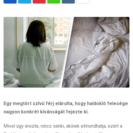
Pinterest
Whatsapp
Reddit
Share
via
Email
Egy megtört szívű férj elárulta, hogy haldokló felesége
nagyon konkrét kívánságát fejezte ki.
Mivel úgy érezte, nincs senki, akinek elmondhatja, ezért a