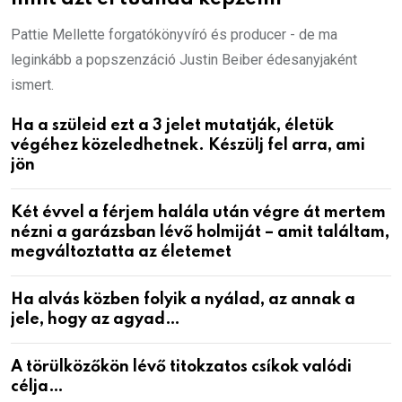
Pattie Mellette forgatókönyvíró és producer - de ma
leginkább a popszenzáció Justin Beiber édesanyjaként
ismert.
Ha a szüleid ezt a 3 jelet mutatják, életük
végéhez közeledhetnek. Készülj fel arra, ami
jön
Két évvel a férjem halála után végre át mertem
nézni a garázsban lévő holmiját – amit találtam,
megváltoztatta az életemet
Ha alvás közben folyik a nyálad, az annak a
jele, hogy az agyad…
A törülközőkön lévő titokzatos csíkok valódi
célja…