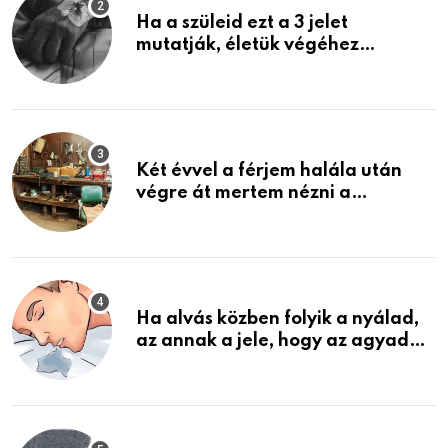
Ha a szüleid ezt a 3 jelet
mutatják, életük végéhez
közeledhetnek. Készülj fel arra,
ami jön
Két évvel a férjem halála után
végre át mertem nézni a
garázsban lévő holmiját – amit
találtam, megváltoztatta az
életemet
Ha alvás közben folyik a nyálad,
az annak a jele, hogy az agyad…