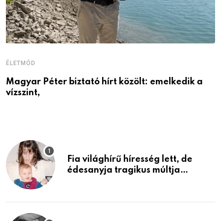
ÉLETMÓD
E
Magyar Péter biztató hírt közölt: emelkedik a
Ö
vízszint,
a
Fia világhírű híresség lett, de
édesanyja tragikus múltja
rosszabb, mint azt el tudnád
képzelni