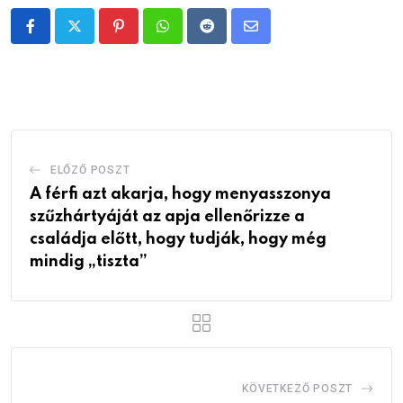
Pinterest
Whatsapp
Reddit
Share
via
Email
ELŐZŐ POSZT
A férfi azt akarja, hogy menyasszonya
szűzhártyáját az apja ellenőrizze a
családja előtt, hogy tudják, hogy még
mindig „tiszta”
KÖVETKEZŐ POSZT