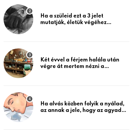
Ha a szüleid ezt a 3 jelet
mutatják, életük végéhez
közeledhetnek. Készülj fel arra,
ami jön
Két évvel a férjem halála után
végre át mertem nézni a
garázsban lévő holmiját – amit
találtam, megváltoztatta az
életemet
Ha alvás közben folyik a nyálad,
az annak a jele, hogy az agyad…