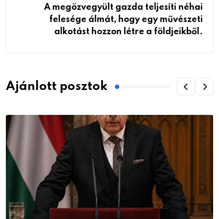
A megözvegyült gazda teljesíti néhai
felesége álmát, hogy egy művészeti
alkotást hozzon létre a földjeikből.
Ajánlott posztok