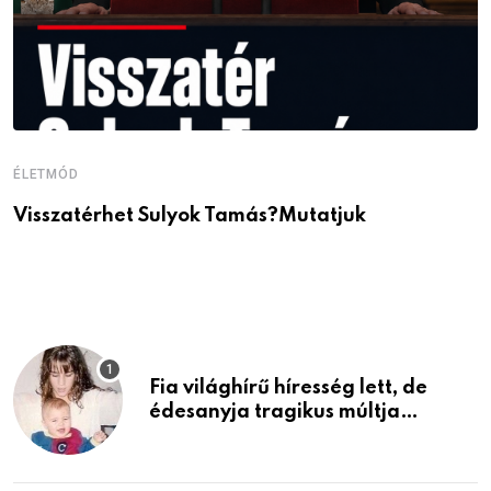
ÉLETMÓD
É
Visszatérhet Sulyok Tamás?Mutatjuk
J
p
Fia világhírű híresség lett, de
édesanyja tragikus múltja
rosszabb, mint azt el tudnád
képzelni