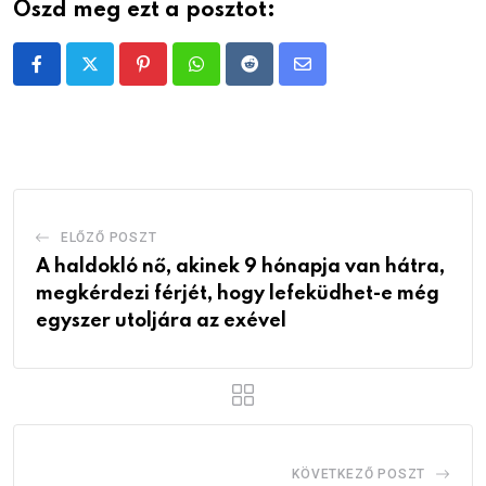
Oszd meg ezt a posztot:
Pinterest
Whatsapp
Reddit
Share
via
Email
ELŐZŐ POSZT
A haldokló nő, akinek 9 hónapja van hátra,
megkérdezi férjét, hogy lefeküdhet-e még
egyszer utoljára az exével
KÖVETKEZŐ POSZT