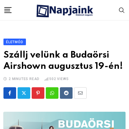
Skip
to
content
ÉLETMÓD
Szállj velünk a Budaörsi
Airshown augusztus 19-én!
2 MINUTES READ
502
VIEWS
Pinterest
Whatsapp
Reddit
Share
via
Email