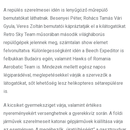
A repülés szerelmesei idén is lenyűgöző műrepülő
bemutatókat láthatnak. Besenyei Péter, Rohács Tamás Vári
Gyula, Veres Zoltán bemutatói kápráztatják el a kilátogatókat.
Retro Sky Team műsorában második világháborús
repülőgépek jelennek meg, számtalan show elemet
felvonultatva. Különlegességként idén a Beech Expeditor is
felbukkan Budaörs egén, valamint Hawks of Romania
Aerobatic Team is. Mindezek mellett egész napos
légiparádéval, meglepetésekkel várják a szervezők a
látogatókat, sőt lehetőség lesz helikopteres sétarepülésre
is.
A kicsiket gyermeksziget várja, valamint értékes
nyereményekért versenghetnek a gyerekkvíz során. A földi
járművek szerelmeseit katonai gépjárművek kiállítása várja
az eseményen. A megéhezők „újratöltéséért” a gasztroudvar