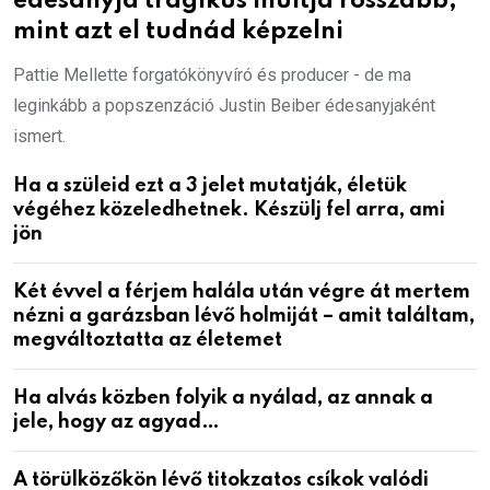
édesanyja tragikus múltja rosszabb,
mint azt el tudnád képzelni
Pattie Mellette forgatókönyvíró és producer - de ma
leginkább a popszenzáció Justin Beiber édesanyjaként
ismert.
Ha a szüleid ezt a 3 jelet mutatják, életük
végéhez közeledhetnek. Készülj fel arra, ami
jön
Két évvel a férjem halála után végre át mertem
nézni a garázsban lévő holmiját – amit találtam,
megváltoztatta az életemet
Ha alvás közben folyik a nyálad, az annak a
jele, hogy az agyad…
A törülközőkön lévő titokzatos csíkok valódi