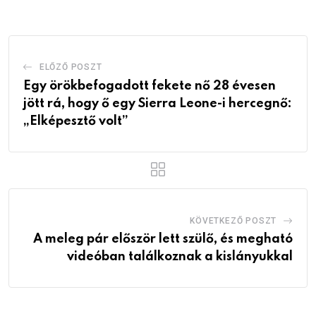
Email
ELŐZŐ POSZT
Egy örökbefogadott fekete nő 28 évesen
jött rá, hogy ő egy Sierra Leone-i hercegnő:
„Elképesztő volt”
KÖVETKEZŐ POSZT
A meleg pár először lett szülő, és megható
videóban találkoznak a kislányukkal