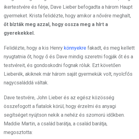
ikertestvére és férje, Dave Lieber befogadta a három Haupt
gyermeket. Krista felidézte, hogy amikor a nővére meghalt,
őt bízták meg azzal, hogy ossza meg a hírt a
gyerekekkel.
Felidézte, hogy a kis Henry
könnyekre
fakadt, és meg kellett
nyugtatnia őt, hogy ő és Dave mindig szeretni fogják őt és a
testvéreit, és gondoskodni fognak róluk. Ezt követően
Lieberék, akiknek már három saját gyermekük volt, nyolcfős
nagycsaláddá váltak.
Dave testvére, John Lieber és az egész közösség
összefogott a fiatalok körül, hogy érzelmi és anyagi
segítséget nyújtson nekik a nehéz és szomorú időkben.
Maddie Martin, a család barátja, a család barátja,
megosztotta: