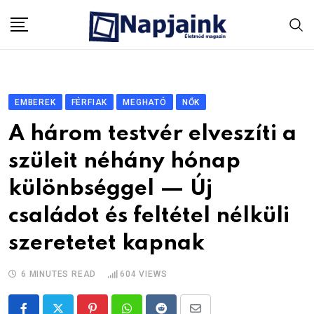
Skip
to
content
EMBEREK
FÉRFIAK
MEGHATÓ
NŐK
A három testvér elveszíti a
szüleit néhány hónap
különbséggel — Új
családot és feltétel nélküli
szeretetet kapnak
6 MINUTES READ
604
VIEWS