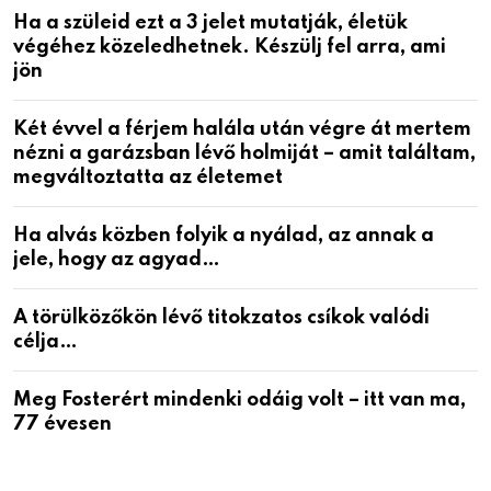
Ha a szüleid ezt a 3 jelet mutatják, életük
végéhez közeledhetnek. Készülj fel arra, ami
jön
Két évvel a férjem halála után végre át mertem
nézni a garázsban lévő holmiját – amit találtam,
megváltoztatta az életemet
Ha alvás közben folyik a nyálad, az annak a
jele, hogy az agyad…
A törülközőkön lévő titokzatos csíkok valódi
célja…
Meg Fosterért mindenki odáig volt – itt van ma,
77 évesen