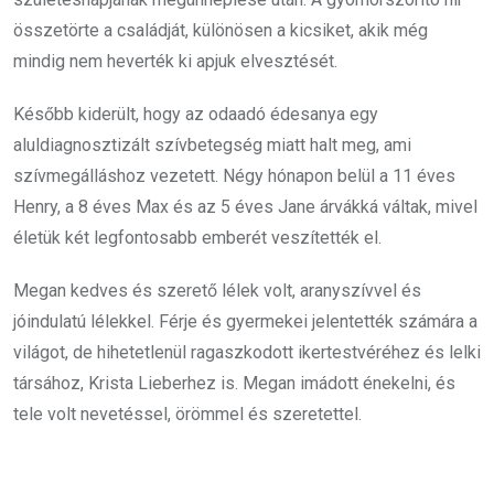
összetörte a családját, különösen a kicsiket, akik még
mindig nem heverték ki apjuk elvesztését.
Később kiderült, hogy az odaadó édesanya egy
aluldiagnosztizált szívbetegség miatt halt meg, ami
szívmegálláshoz vezetett. Négy hónapon belül a 11 éves
Henry, a 8 éves Max és az 5 éves Jane árvákká váltak, mivel
életük két legfontosabb emberét veszítették el.
Megan kedves és szerető lélek volt, aranyszívvel és
jóindulatú lélekkel. Férje és gyermekei jelentették számára a
világot, de hihetetlenül ragaszkodott ikertestvéréhez és lelki
társához, Krista Lieberhez is. Megan imádott énekelni, és
tele volt nevetéssel, örömmel és szeretettel.