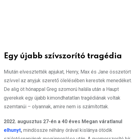
Egy újabb szívszorító tragédia
Miután elvesztették apjukat, Henry, Max és Jane összetört
szívvel az anyjuk szerető ölelésében kerestek menedéket.
De alig öt hónappal Greg szomorú halála után a Haupt
gyerekek egy újabb kimondhatatlan tragédiának voltak
szemtanúi – olyannak, amire nem is számítottak.
2022. augusztus 27-én a 40 éves Megan váratlanul
elhunyt
,
mindössze néhány órával kislánya ötödik
születésnapjának megünneplése után. A gyomorszorító hír