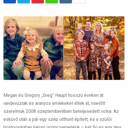
Pinterest
Whatsapp
Reddit
Share
via
Email
Megan és Gregory „Greg” Haupt hosszú éveken át
randevúztak és aranyos emlékeket éltek át, mielőtt
szerelmük 2008 szeptemberében beteljesedett volna. Az
esküvő után a pár egy szép otthont épített, és a szülői
boldogságban három örömcsemetéjük – két fiú és egy lány