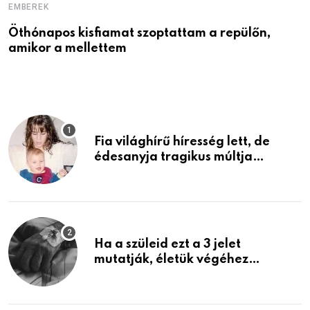
EMBEREK
E
Öthónapos kisfiamat szoptattam a repülőn,
M
amikor a mellettem
l
Fia világhírű híresség lett, de
édesanyja tragikus múltja
rosszabb, mint azt el tudnád
képzelni
Ha a szüleid ezt a 3 jelet
mutatják, életük végéhez
közeledhetnek. Készülj fel arra,
ami jön