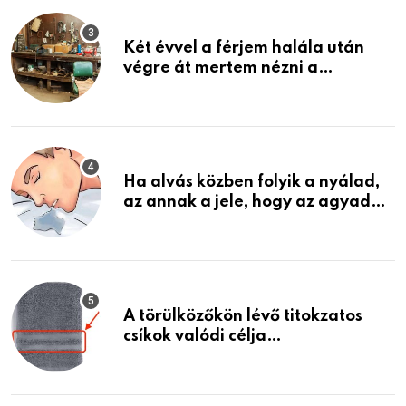
Két évvel a férjem halála után
végre át mertem nézni a
garázsban lévő holmiját – amit
találtam, megváltoztatta az
életemet
Ha alvás közben folyik a nyálad,
az annak a jele, hogy az agyad…
A törülközőkön lévő titokzatos
csíkok valódi célja…