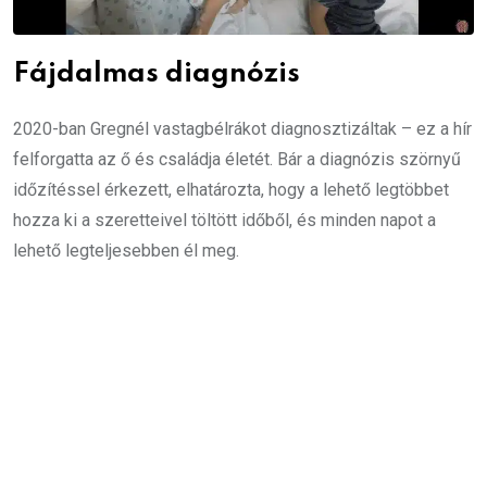
Fájdalmas diagnózis
2020-ban Gregnél vastagbélrákot diagnosztizáltak – ez a hír
felforgatta az ő és családja életét. Bár a diagnózis szörnyű
időzítéssel érkezett, elhatározta, hogy a lehető legtöbbet
hozza ki a szeretteivel töltött időből, és minden napot a
lehető legteljesebben él meg.