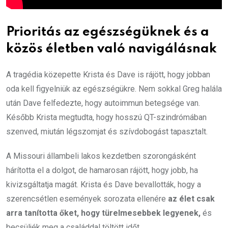
Prioritás az egészségüknek és a
közös életben való navigálásnak
A tragédia közepette Krista és Dave is rájött, hogy jobban
oda kell figyelniük az egészségükre. Nem sokkal Greg halála
után Dave felfedezte, hogy autoimmun betegsége van.
Később Krista megtudta, hogy hosszú QT-szindrómában
szenved, miután légszomjat és szívdobogást tapasztalt.
A Missouri állambeli lakos kezdetben szorongásként
hárította el a dolgot, de hamarosan rájött, hogy jobb, ha
kivizsgáltatja magát. Krista és Dave bevallották, hogy a
szerencsétlen események sorozata ellenére
az élet csak
arra tanította őket, hogy türelmesebbek legyenek,
és
becsüljék meg a családdal töltött időt.