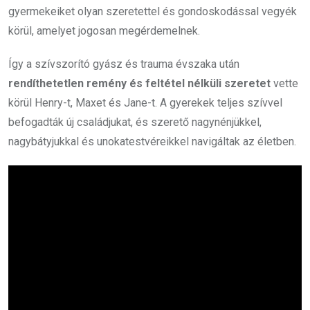
gyermekeiket olyan szeretettel és gondoskodással vegyék
körül, amelyet jogosan megérdemelnek.
Így a szívszorító gyász és trauma évszaka után
rendíthetetlen remény és feltétel nélküli szeretet
vette
körül Henry-t, Maxet és Jane-t. A gyerekek teljes szívvel
befogadták új családjukat, és szerető nagynénjükkel,
nagybátyjukkal és unokatestvéreikkel navigáltak az életben.