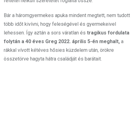
feltétel nélküli szeretetét foglalta össze.
Bár a háromgyermekes apuka mindent megtett, nem tudott
több időt kivívni, hogy feleségével és gyermekeivel
lehessen. Így aztán a sors váratlan és
tragikus fordulata
folytán a 40 éves Greg 2022. április 5-én meghalt,
a
rákkal vívott kétéves hősies küzdelem után, örökre
összetörve hagyta hátra családját és barátait.