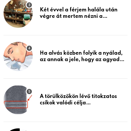
Két évvel a férjem halála után
végre át mertem nézni a
garázsban lévő holmiját – amit
találtam, megváltoztatta az
életemet
Ha alvás közben folyik a nyálad,
az annak a jele, hogy az agyad…
A törülközőkön lévő titokzatos
csíkok valódi célja…