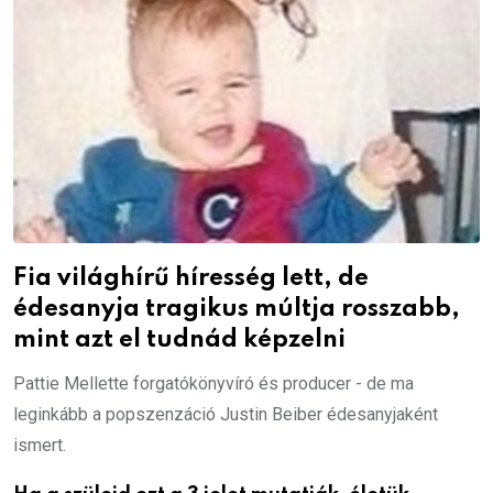
Fia világhírű híresség lett, de
édesanyja tragikus múltja rosszabb,
mint azt el tudnád képzelni
Pattie Mellette forgatókönyvíró és producer - de ma
leginkább a popszenzáció Justin Beiber édesanyjaként
ismert.