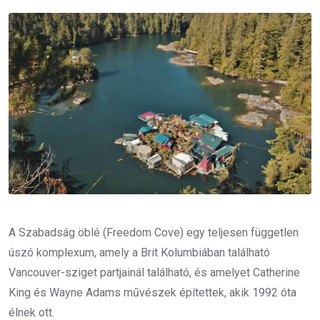
Email
A Szabadság öblé (Freedom Cove) egy teljesen független
úszó komplexum, amely a Brit Kolumbiában található
Vancouver-sziget partjainál található, és amelyet Catherine
King és Wayne Adams művészek építettek, akik 1992 óta
élnek ott.