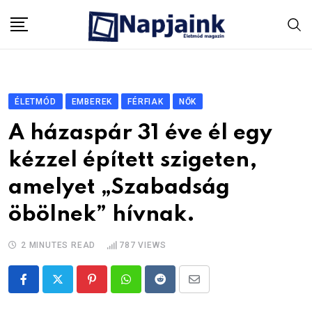
Skip
to
content
ÉLETMÓD
EMBEREK
FÉRFIAK
NŐK
A házaspár 31 éve él egy
kézzel épített szigeten,
amelyet „Szabadság
öbölnek” hívnak.
2 MINUTES READ
787
VIEWS
Pinterest
Whatsapp
Reddit
Share
via