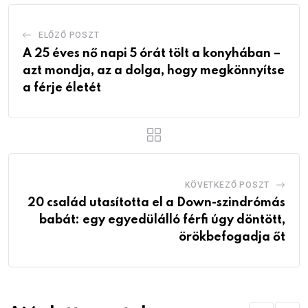
ELŐZŐ POSZT
A 25 éves nő napi 5 órát tölt a konyhában –
azt mondja, az a dolga, hogy megkönnyítse
a férje életét
KÖVETKEZŐ POSZT
20 család utasította el a Down-szindrómás
babát: egy egyedülálló férfi úgy döntött,
örökbefogadja őt