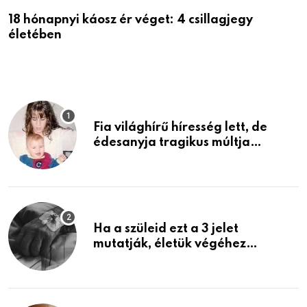
18 hónapnyi káosz ér véget: 4 csillagjegy
A
életében
P
Fia világhírű híresség lett, de
édesanyja tragikus múltja
rosszabb, mint azt el tudnád
képzelni
Ha a szüleid ezt a 3 jelet
mutatják, életük végéhez
közeledhetnek. Készülj fel arra,
ami jön