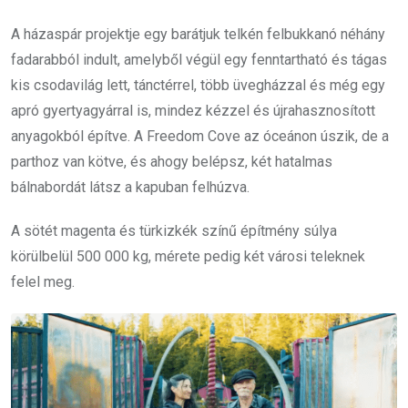
A házaspár projektje egy barátjuk telkén felbukkanó néhány
fadarabból indult, amelyből végül egy fenntartható és tágas
kis csodavilág lett, tánctérrel, több üvegházzal és még egy
apró gyertyagyárral is, mindez kézzel és újrahasznosított
anyagokból építve. A Freedom Cove az óceánon úszik, de a
parthoz van kötve, és ahogy belépsz, két hatalmas
bálnabordát látsz a kapuban felhúzva.
A sötét magenta és türkizkék színű építmény súlya
körülbelül 500 000 kg, mérete pedig két városi teleknek
felel meg.