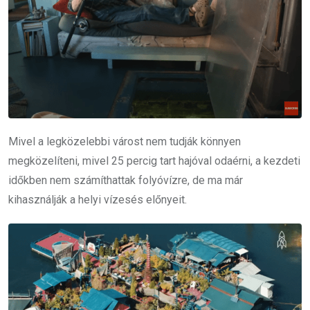
Mivel a legközelebbi várost nem tudják könnyen
megközelíteni, mivel 25 percig tart hajóval odaérni, a kezdeti
időkben nem számíthattak folyóvízre, de ma már
kihasználják a helyi vízesés előnyeit.