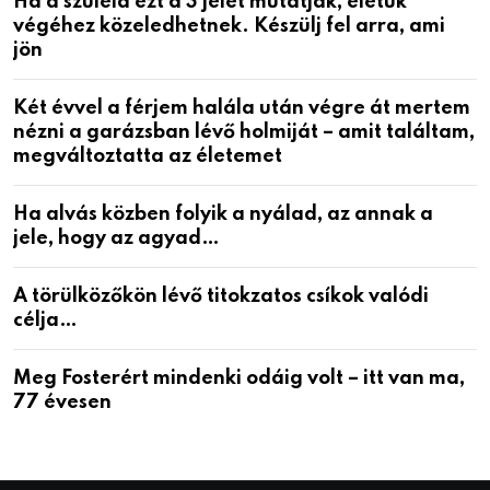
Ha a szüleid ezt a 3 jelet mutatják, életük
végéhez közeledhetnek. Készülj fel arra, ami
jön
Két évvel a férjem halála után végre át mertem
nézni a garázsban lévő holmiját – amit találtam,
megváltoztatta az életemet
Ha alvás közben folyik a nyálad, az annak a
jele, hogy az agyad…
A törülközőkön lévő titokzatos csíkok valódi
célja…
Meg Fosterért mindenki odáig volt – itt van ma,
77 évesen