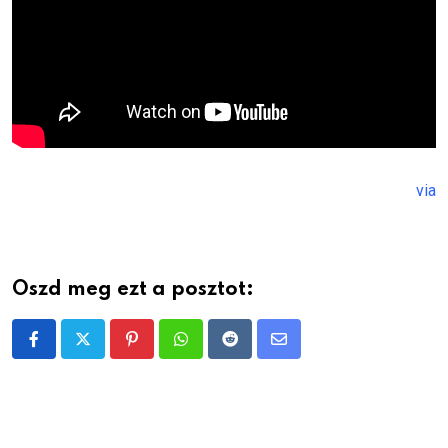
via
Oszd meg ezt a posztot:
Pinterest
Whatsapp
Reddit
Share
via
Email