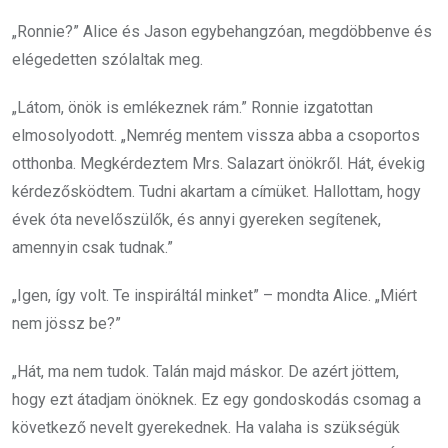
„Ronnie?” Alice és Jason egybehangzóan, megdöbbenve és
elégedetten szólaltak meg.
„Látom, önök is emlékeznek rám.” Ronnie izgatottan
elmosolyodott. „Nemrég mentem vissza abba a csoportos
otthonba. Megkérdeztem Mrs. Salazart önökről. Hát, évekig
kérdezősködtem. Tudni akartam a címüket. Hallottam, hogy
évek óta nevelőszülők, és annyi gyereken segítenek,
amennyin csak tudnak.”
„Igen, így volt. Te inspiráltál minket” – mondta Alice. „Miért
nem jössz be?”
„Hát, ma nem tudok. Talán majd máskor. De azért jöttem,
hogy ezt átadjam önöknek. Ez egy gondoskodás csomag a
következő nevelt gyerekednek. Ha valaha is szükségük