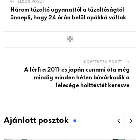
ELŐZŐ POSZT
Három tűzoltó ugyanattól a tűzoltóságtól
ünnepli, hogy 24 órán belül apákká váltak
KÖVETKEZŐ POSZT
A férfi a 2011-es japán cunami óta még
mindig minden héten búvárkodik a
felesége holttestét keresve
Ajánlott posztok