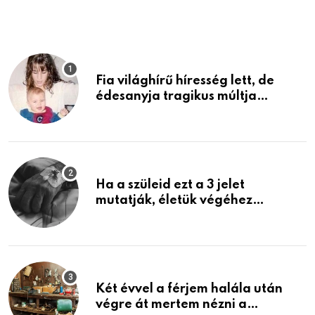
Fia világhírű híresség lett, de
édesanyja tragikus múltja
rosszabb, mint azt el tudnád
képzelni
Ha a szüleid ezt a 3 jelet
mutatják, életük végéhez
közeledhetnek. Készülj fel arra,
ami jön
Két évvel a férjem halála után
végre át mertem nézni a