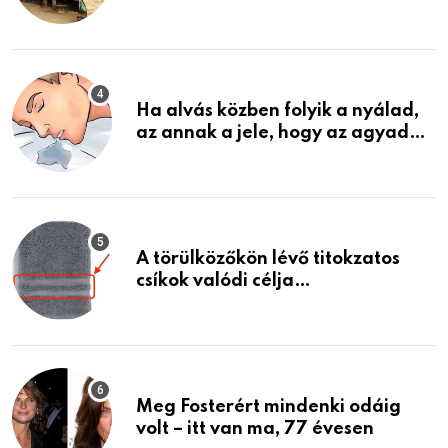
garázsban lévő holmiját – amit
találtam, megváltoztatta az
életemet
Ha alvás közben folyik a nyálad,
az annak a jele, hogy az agyad…
A törülközőkön lévő titokzatos
csíkok valódi célja…
Meg Fosterért mindenki odáig
volt – itt van ma, 77 évesen