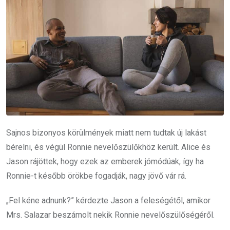
Sajnos bizonyos körülmények miatt nem tudtak új lakást
bérelni, és végül Ronnie nevelőszülőkhöz került. Alice és
Jason rájöttek, hogy ezek az emberek jómódúak, így ha
Ronnie-t később örökbe fogadják, nagy jövő vár rá.
„Fel kéne adnunk?” kérdezte Jason a feleségétől, amikor
Mrs. Salazar beszámolt nekik Ronnie nevelőszülőségéről.