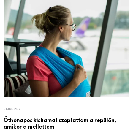
EMBEREK
E
Öthónapos kisfiamat szoptattam a repülőn,
M
amikor a mellettem
l