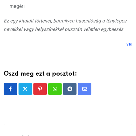
megéri.
Ez egy kitalált történet, bármilyen hasonlóság a tényleges
nevekkel vagy helyszínekkel pusztán véletlen egybeesés.
via
Oszd meg ezt a posztot:
Pinterest
Whatsapp
Reddit
Share
via
Email