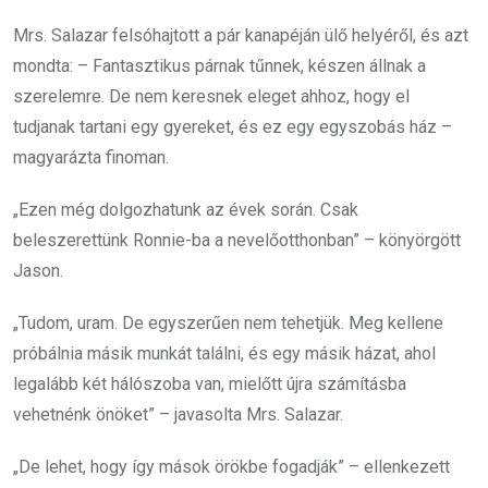
Mrs. Salazar felsóhajtott a pár kanapéján ülő helyéről, és azt
mondta: – Fantasztikus párnak tűnnek, készen állnak a
szerelemre. De nem keresnek eleget ahhoz, hogy el
tudjanak tartani egy gyereket, és ez egy egyszobás ház –
magyarázta finoman.
„Ezen még dolgozhatunk az évek során. Csak
beleszerettünk Ronnie-ba a nevelőotthonban” – könyörgött
Jason.
„Tudom, uram. De egyszerűen nem tehetjük. Meg kellene
próbálnia másik munkát találni, és egy másik házat, ahol
legalább két hálószoba van, mielőtt újra számításba
vehetnénk önöket” – javasolta Mrs. Salazar.
„De lehet, hogy így mások örökbe fogadják” – ellenkezett