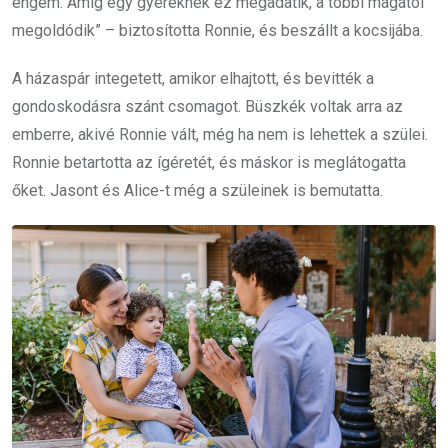
engem. Amíg egy gyereknek ez megadatik, a többi magától
megoldódik” – biztosította Ronnie, és beszállt a kocsijába.
A házaspár integetett, amikor elhajtott, és bevitték a
gondoskodásra szánt csomagot. Büszkék voltak arra az
emberre, akivé Ronnie vált, még ha nem is lehettek a szülei.
Ronnie betartotta az ígéretét, és máskor is meglátogatta
őket. Jasont és Alice-t még a szüleinek is bemutatta.