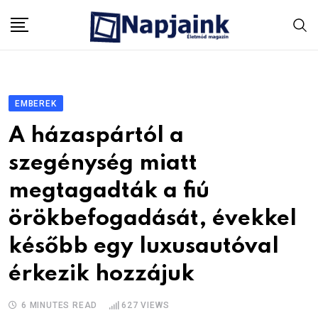
Skip
to
content
EMBEREK
A házaspártól a
szegénység miatt
megtagadták a fiú
örökbefogadását, évekkel
később egy luxusautóval
érkezik hozzájuk
6 MINUTES READ
627
VIEWS