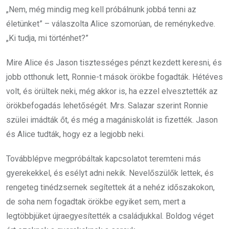
„Nem, még mindig meg kell próbálnunk jobbá tenni az
életünket” – válaszolta Alice szomorúan, de reménykedve.
„Ki tudja, mi történhet?”
Mire Alice és Jason tisztességes pénzt kezdett keresni, és
jobb otthonuk lett, Ronnie-t mások örökbe fogadták. Hétéves
volt, és örültek neki, még akkor is, ha ezzel elvesztették az
örökbefogadás lehetőségét. Mrs. Salazar szerint Ronnie
szülei imádták őt, és még a magániskolát is fizették. Jason
és Alice tudták, hogy ez a legjobb neki.
Továbblépve megpróbáltak kapcsolatot teremteni más
gyerekekkel, és esélyt adni nekik. Nevelőszülők lettek, és
rengeteg tinédzsernek segítettek át a nehéz időszakokon,
de soha nem fogadtak örökbe egyiket sem, mert a
legtöbbjüket újraegyesítették a családjukkal. Boldog véget