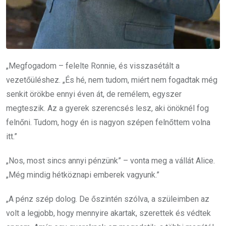
„Megfogadom – felelte Ronnie, és visszasétált a
vezetőüléshez. „És hé, nem tudom, miért nem fogadtak még
senkit örökbe ennyi éven át, de remélem, egyszer
megteszik. Az a gyerek szerencsés lesz, aki önöknél fog
felnőni. Tudom, hogy én is nagyon szépen felnőttem volna
itt.”
„Nos, most sincs annyi pénzünk” – vonta meg a vállát Alice.
„Még mindig hétköznapi emberek vagyunk.”
„A pénz szép dolog. De őszintén szólva, a szüleimben az
volt a legjobb, hogy mennyire akartak, szerettek és védtek