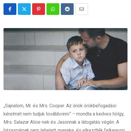
Pinterest
Whatsapp
Reddit
Share
via
Email
„Sajnálom, Mr. és Mrs. Cooper. Az önök örökbefogadási
kérelmét nem tudjuk továbbvinni” – mondta a kedves hölgy,
Mrs. Salazar Alice-nek és Jasonnak a látogatás végén. A
házaspárnak nem lehetett gyereke, és elkezdték felkeresni