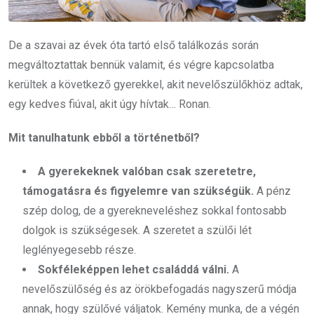
De a szavai az évek óta tartó első találkozás során
megváltoztattak bennük valamit, és végre kapcsolatba
kerültek a következő gyerekkel, akit nevelőszülőkhöz adtak,
egy kedves fiúval, akit úgy hívtak… Ronan.
Mit tanulhatunk ebből a történetből?
A gyerekeknek valóban csak szeretetre,
támogatásra és figyelemre van szükségük.
A pénz
szép dolog, de a gyerekneveléshez sokkal fontosabb
dolgok is szükségesek. A szeretet a szülői lét
leglényegesebb része.
Sokféleképpen lehet családdá válni.
A
nevelőszülőség és az örökbefogadás nagyszerű módja
annak, hogy szülővé váljatok. Kemény munka, de a végén