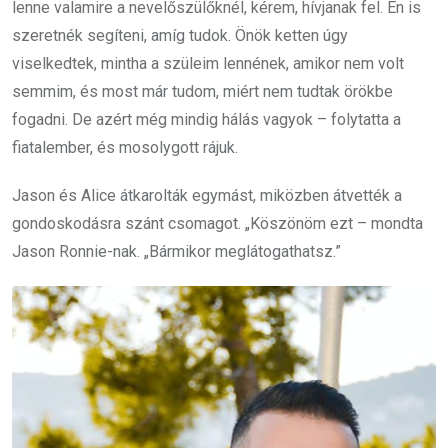
lenne valamire a nevelőszülőknél, kérem, hívjanak fel. Én is
szeretnék segíteni, amíg tudok. Önök ketten úgy
viselkedtek, mintha a szüleim lennének, amikor nem volt
semmim, és most már tudom, miért nem tudtak örökbe
fogadni. De azért még mindig hálás vagyok – folytatta a
fiatalember, és mosolygott rájuk.
Jason és Alice átkarolták egymást, miközben átvették a
gondoskodásra szánt csomagot. „Köszönöm ezt – mondta
Jason Ronnie-nak. „Bármikor meglátogathatsz.”