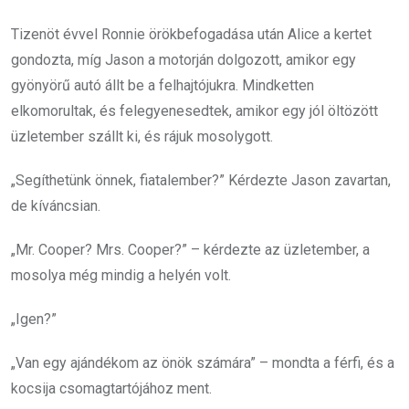
Tizenöt évvel Ronnie örökbefogadása után Alice a kertet
gondozta, míg Jason a motorján dolgozott, amikor egy
gyönyörű autó állt be a felhajtójukra. Mindketten
elkomorultak, és felegyenesedtek, amikor egy jól öltözött
üzletember szállt ki, és rájuk mosolygott.
„Segíthetünk önnek, fiatalember?” Kérdezte Jason zavartan,
de kíváncsian.
„Mr. Cooper? Mrs. Cooper?” – kérdezte az üzletember, a
mosolya még mindig a helyén volt.
„Igen?”
„Van egy ajándékom az önök számára” – mondta a férfi, és a
kocsija csomagtartójához ment.