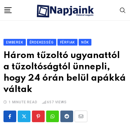
Skip
to
content
EMBEREK
ÉRDEKESSÉG
FÉRFIAK
NŐK
Három tűzoltó ugyanattól
a tűzoltóságtól ünnepli,
hogy 24 órán belül apákká
váltak
1 MINUTE READ
657
VIEWS
Pinterest
Whatsapp
Reddit
Share
via