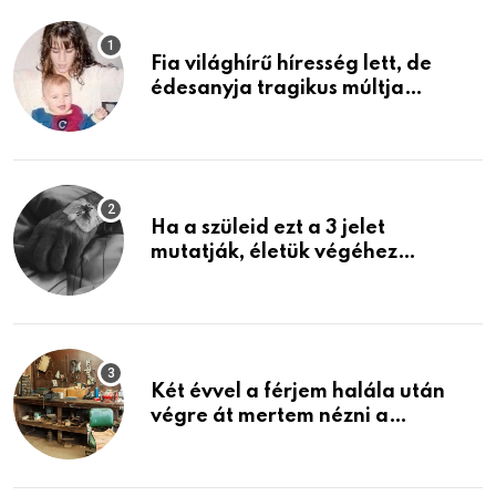
Fia világhírű híresség lett, de
édesanyja tragikus múltja
rosszabb, mint azt el tudnád
képzelni
Ha a szüleid ezt a 3 jelet
mutatják, életük végéhez
közeledhetnek. Készülj fel arra,
ami jön
Két évvel a férjem halála után
végre át mertem nézni a
garázsban lévő holmiját – amit
találtam, megváltoztatta az
életemet