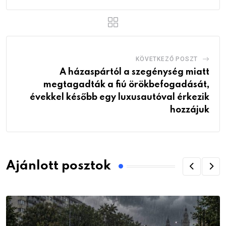
KÖVETKEZŐ POSZT
A házaspártól a szegénység miatt
megtagadták a fiú örökbefogadását,
évekkel később egy luxusautóval érkezik
hozzájuk
Ajánlott posztok