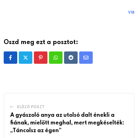
via
Oszd meg ezt a posztot:
Pinterest
Whatsapp
Reddit
Share
via
Email
ELŐZŐ POSZT
A gyászoló anya az utolsó dalt énekli a
fiának, mielőtt meghal, mert megkéselték:
„Táncolsz az égen”