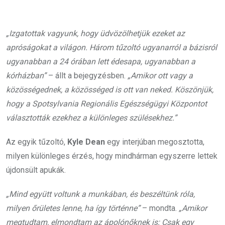
„Izgatottak vagyunk, hogy üdvözölhetjük ezeket az
apróságokat a világon. Három tűzoltó ugyanarról a bázisról
ugyanabban a 24 órában lett édesapa, ugyanabban a
kórházban”
– állt a bejegyzésben.
„Amikor ott vagy a
közösségednek, a közösséged is ott van neked. Köszönjük,
hogy a Spotsylvania Regionális Egészségügyi Központot
választották ezekhez a különleges szülésekhez.”
Az egyik tűzoltó,
Kyle Dean
egy interjúban megosztotta,
milyen különleges érzés, hogy mindhárman egyszerre lettek
újdonsült apukák.
„Mind együtt voltunk a munkában, és beszéltünk róla,
milyen őrületes lenne, ha így történne”
– mondta.
„Amikor
megtudtam, elmondtam az ápolónőknek is: Csak egy