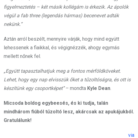
figyelmeztetés – két másik kollégám is érkezik. Az ápolók
végül a fab three (legendás hármas) becenevet adták
nekünk.”
Aztán arról beszélt, mennyire várják, hogy mind együtt
lehessenek a fiaikkal, és végignézzék, ahogy egymás
mellett nőnek fel.
„Együtt tapasztalhatjuk meg a fontos mérföldköveket.
Lehet, hogy egy nap elvisszük őket a tűzoltóságra, és ott is
készítünk egy csoportképet”
– mondta
Kyle Dean
.
Micsoda boldog egybeesés, és ki tudja, talán
mindhárom fiúból tűzoltó lesz, akárcsak az apukájukból.
Gratulálunk!
via