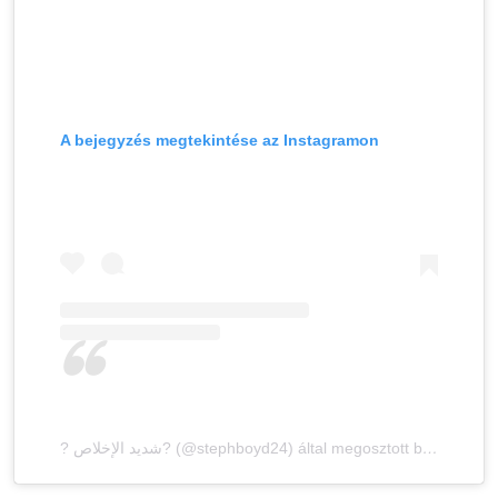
A bejegyzés megtekintése az Instagramon
? شديد الإخلاص? (@stephboyd24) által megosztott bejegyzés