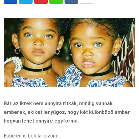
Pinterest
Whatsapp
Reddit
Share
via
Email
Bár az ikrek nem annyira ritkák, mindig vannak
emberek, akiket lenyűgöz, hogy két különböző ember
hogyan lehet ennyire egyforma.
Ebbe én is beletartozom …