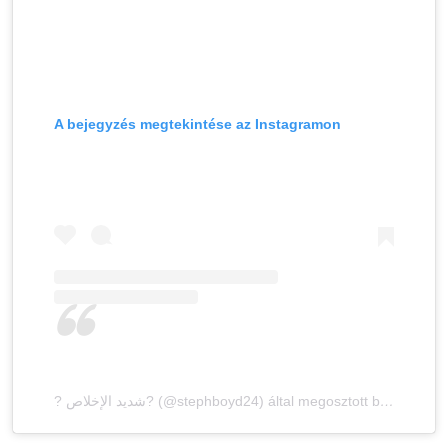
A bejegyzés megtekintése az Instagramon
? شديد الإخلاص? (@stephboyd24) által megosztott bejegyzés