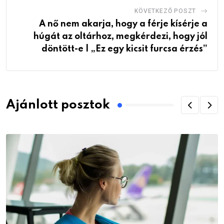
KÖVETKEZŐ POSZT
A nő nem akarja, hogy a férje kísérje a
húgát az oltárhoz, megkérdezi, hogy jól
döntött-e | „Ez egy kicsit furcsa érzés”
Ajánlott posztok