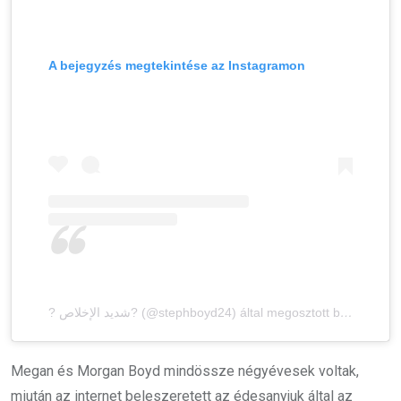
A bejegyzés megtekintése az Instagramon
? شديد الإخلاص? (@stephboyd24) által megosztott bejegyzés
Megan és Morgan Boyd mindössze négyévesek voltak,
miután az internet beleszeretett az édesanyjuk által az