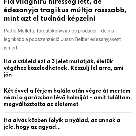
Fia világhírű híresség lett, de
édesanyja tragikus múltja rosszabb,
mint azt el tudnád képzelni
Pattie Mellette forgatókönyvíró és producer - de ma
leginkább a popszenzáció Justin Beiber édesanyjaként
ismert.
Ha a szüleid ezt a 3 jelet mutatják, életük
végéhez közeledhetnek. Készülj fel arra, ami
jön
Két évvel a férjem halála után végre át mertem
nézni a garázsban lévő holmiját – amit találtam,
megváltoztatta az életemet
Ha alvás közben folyik a nyálad, az annak a
jele, hogy az agyad…