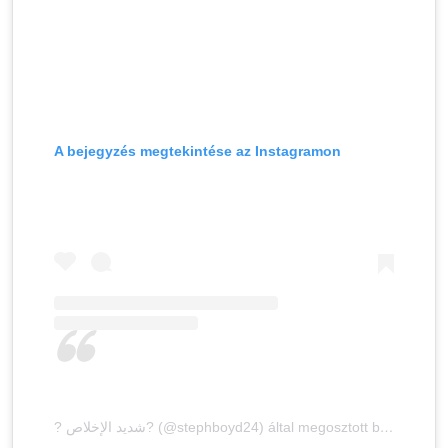
A bejegyzés megtekintése az Instagramon
? شديد الإخلاص? (@stephboyd24) által megosztott bejegyzés