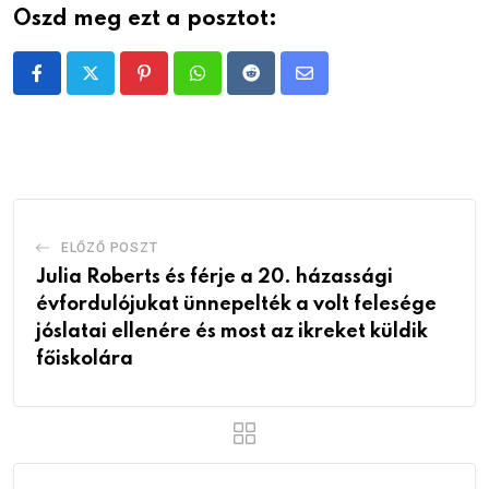
Oszd meg ezt a posztot:
Pinterest
Whatsapp
Reddit
Share
via
Email
ELŐZŐ POSZT
Julia Roberts és férje a 20. házassági
évfordulójukat ünnepelték a volt felesége
jóslatai ellenére és most az ikreket küldik
főiskolára