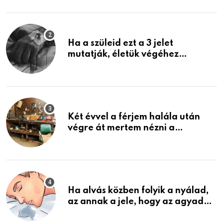
képzelni
Ha a szüleid ezt a 3 jelet
mutatják, életük végéhez
közeledhetnek. Készülj fel arra,
ami jön
Két évvel a férjem halála után
végre át mertem nézni a
garázsban lévő holmiját – amit
találtam, megváltoztatta az
életemet
Ha alvás közben folyik a nyálad,
az annak a jele, hogy az agyad…