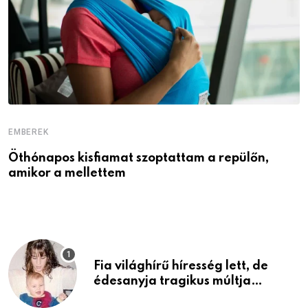
EMBEREK
E
Öthónapos kisfiamat szoptattam a repülőn,
M
amikor a mellettem
l
Fia világhírű híresség lett, de
édesanyja tragikus múltja
rosszabb, mint azt el tudnád