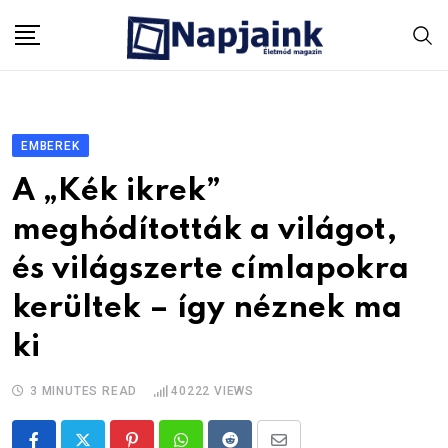
Skip
to
content
EMBEREK
A „Kék ikrek”
meghódították a világot,
és világszerte címlapokra
kerültek – így néznek ma
ki
3 MINUTES READ
40222
VIEWS