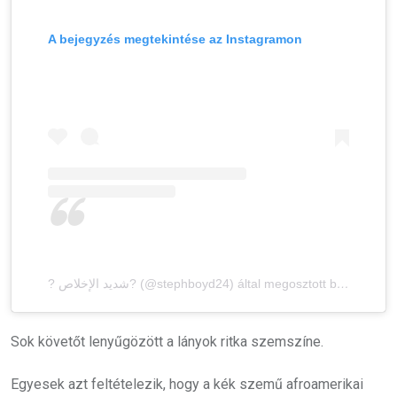
A bejegyzés megtekintése az Instagramon
? شديد الإخلاص? (@stephboyd24) által megosztott bejegyzés
Sok követőt lenyűgözött a lányok ritka szemszíne.
Egyesek azt feltételezik, hogy a kék szemű afroamerikai