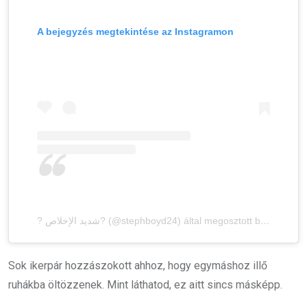
A bejegyzés megtekintése az Instagramon
? شديد الإخلاص? (@stephboyd24) által megosztott bejegyzés
Sok ikerpár hozzászokott ahhoz, hogy egymáshoz illő
ruhákba öltözzenek. Mint láthatod, ez aitt sincs másképp.