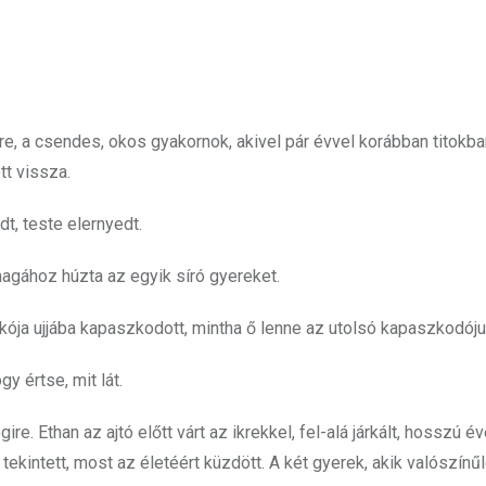
e, a csendes, okos gyakornok, akivel pár évvel korábban titokban 
tt vissza.
t, teste elernyedt.
magához húzta az egyik síró gyereket.
zakója ujjába kapaszkodott, mintha ő lenne az utolsó kapaszkodóju
y értse, mit lát.
e. Ethan az ajtó előtt várt az ikrekkel, fel-alá járkált, hosszú é
ekintett, most az életéért küzdött. A két gyerek, akik valószínű