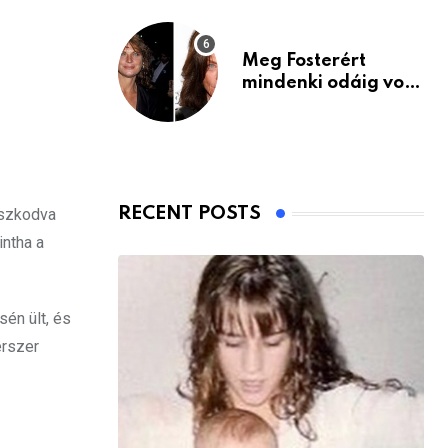
Meg Fosterért
mindenki odáig volt
– itt van ma, 77
évesen
RECENT POSTS
aszkodva
intha a
sén ült, és
erszer