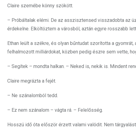
Claire szemébe könny szökött.
– Próbáltalak elérni. De az asszisztensed visszadobta az ü
érdekelne. Elköltöztem a városból, aztán egyre rosszabb let
Ethan leült a székre, és olyan bűntudat szorította a gyomrát, 
felhalmozott milliárdokat, közben pedig észre sem vette, hogy
– Segítek – mondta halkan. – Neked is, nekik is. Mindent ren
Claire megrázta a fejét.
– Ne szánalomból tedd.
– Ez nem szánalom – vágta rá. – Felelősség.
Hosszú idő óta először érzett valami valódit. Nem tárgyalást