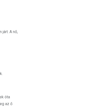
járt. A nő,
k.
vek óta
leg az ő