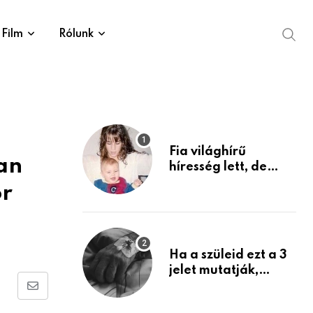
Film
Rólunk
Fia világhírű
lan
híresség lett, de
édesanyja tragikus
or
múltja rosszabb,
mint azt el tudnád
képzelni
Ha a szüleid ezt a 3
jelet mutatják,
életük végéhez
Share
közeledhetnek.