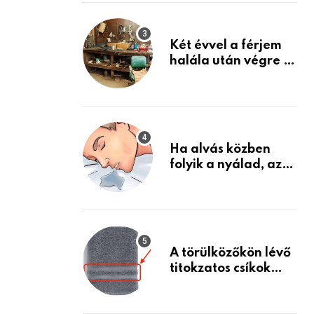
via
Készülj fel arra, ami
jön
Email
Két évvel a férjem
halála után végre át
mertem nézni a
garázsban lévő
holmiját – amit
találtam,
megváltoztatta az
Ha alvás közben
életemet
folyik a nyálad, az
annak a jele, hogy
az agyad…
A törülközőkön lévő
titokzatos csíkok
valódi célja…