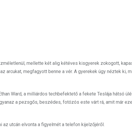
szméletlenül, mellette két alig kétéves kisgyerek zokogott, kap
 az arcukat, megfagyott benne a vér. A gyerekek úgy néztek ki, m
than Ward, a milliárdos techbefektető a fekete Teslája hátsó ülé
t, ugyanaz a pezsgős, beszédes, fotózós este várt rá, amit már ez
 az utcán elvonta a figyelmét a telefon kijelzőjéről.