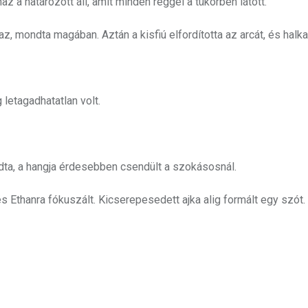
a határozott áll, amit minden reggel a tükörben látott.
az, mondta magában. Aztán a kisfiú elfordította az arcát, és halka
etagadhatatlan volt.
a, a hangja érdesebben csendült a szokásosnál.
 Ethanra fókuszált. Kicserepesedett ajka alig formált egy szót.