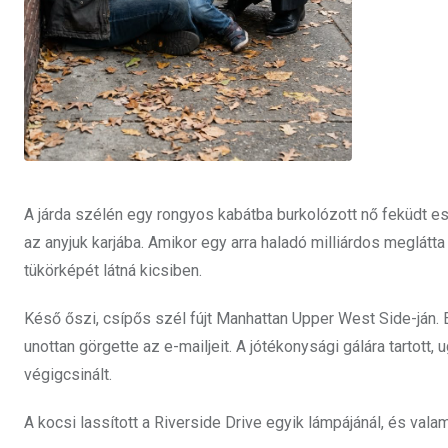
A járda szélén egy rongyos kabátba burkolózott nő feküdt e
az anyjuk karjába. Amikor egy arra haladó milliárdos meglátta
tükörképét látná kicsiben.
Késő őszi, csípős szél fújt Manhattan Upper West Side-ján. E
unottan görgette az e-mailjeit. A jótékonysági gálára tartot
végigcsinált.
A kocsi lassított a Riverside Drive egyik lámpájánál, és valami