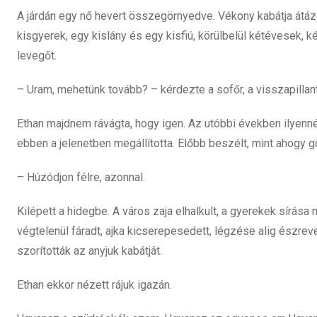
A járdán egy nő hevert összegörnyedve. Vékony kabátja átázo
kisgyerek, egy kislány és egy kisfiú, körülbelül kétévesek, k
levegőt.
– Uram, mehetünk tovább? – kérdezte a sofőr, a visszapillan
Ethan majdnem rávágta, hogy igen. Az utóbbi években ilyenné
ebben a jelenetben megállította. Előbb beszélt, mint ahogy g
– Húzódjon félre, azonnal.
Kilépett a hidegbe. A város zaja elhalkult, a gyerekek sírása
végtelenül fáradt, ajka kicserepesedett, légzése alig észrev
szorították az anyjuk kabátját.
Ethan ekkor nézett rájuk igazán.