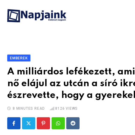
Skip
to
content
EMBEREK
A milliárdos lefékezett, am
nő elájul az utcán a síró ik
észrevette, hogy a gyereke
8 MINUTES READ
8126
VIEWS
Pinterest
Whatsapp
Reddit