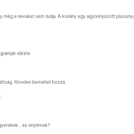
ogy még a nevüket sem tudja. A kislány egy agyonnyúzott plüssny
gramját idézte.
láltság. Röviden bemehet hozzá.
.
 a gyerekek… az enyémek?