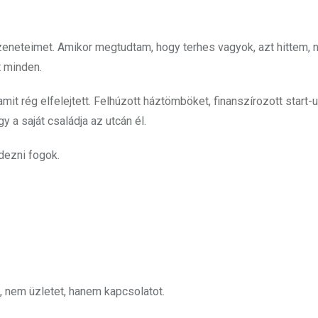
zeneteimet. Amikor megtudtam, hogy terhes vagyok, azt hittem,
t minden.
amit rég elfelejtett. Felhúzott háztömböket, finanszírozott start-
 a saját családja az utcán él.
dezni fogok.
, nem üzletet, hanem kapcsolatot.