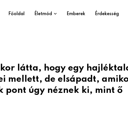
Főoldal
Életmód
Emberek
Érdekesség
ikor látta, hogy egy hajlékta
rei mellett, de elsápadt, amik
k pont úgy néznek ki, mint ő