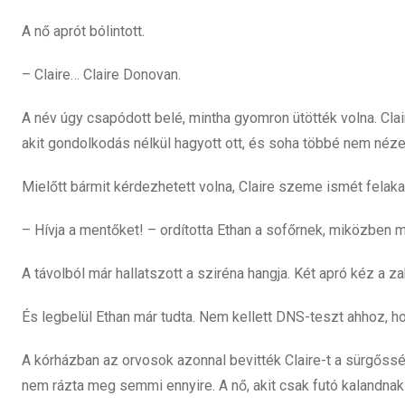
A nő aprót bólintott.
– Claire… Claire Donovan.
A név úgy csapódott belé, mintha gyomron ütötték volna. Clair
akit gondolkodás nélkül hagyott ott, és soha többé nem néze
Mielőtt bármit kérdezhetett volna, Claire szeme ismét felakad
– Hívja a mentőket! – ordította Ethan a sofőrnek, miközben 
A távolból már hallatszott a sziréna hangja. Két apró kéz a 
És legbelül Ethan már tudta. Nem kellett DNS-teszt ahhoz, hog
A kórházban az orvosok azonnal bevitték Claire-t a sürgősségir
nem rázta meg semmi ennyire. A nő, akit csak futó kalandnak t