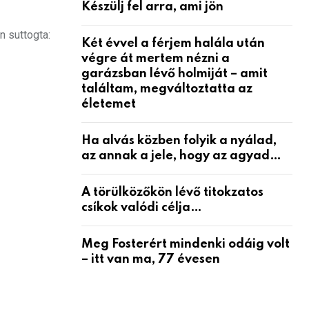
Készülj fel arra, ami jön
n suttogta:
Két évvel a férjem halála után
végre át mertem nézni a
garázsban lévő holmiját – amit
találtam, megváltoztatta az
életemet
Ha alvás közben folyik a nyálad,
az annak a jele, hogy az agyad…
A törülközőkön lévő titokzatos
csíkok valódi célja…
Meg Fosterért mindenki odáig volt
– itt van ma, 77 évesen