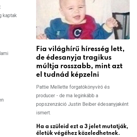
t
g kaptak
Fia világhírű híresség lett,
lami
de édesanyja tragikus
múltja rosszabb, mint azt
el tudnád képzelni
Pattie Mellette forgatókönyvíró és
producer - de ma leginkább a
en
popszenzáció Justin Beiber édesanyjaként
ismert.
Ha a szüleid ezt a 3 jelet mutatják,
életük végéhez közeledhetnek.