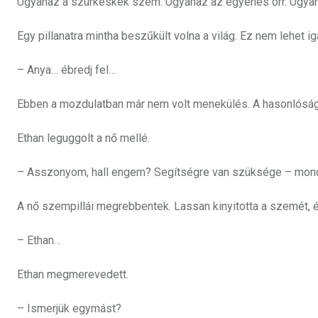
Ugyanaz a szürkéskék szem. Ugyanaz az egyenes orr. Ugyanaz 
Egy pillanatra mintha beszűkült volna a világ. Ez nem lehet ig
– Anya… ébredj fel…
Ebben a mozdulatban már nem volt menekülés. A hasonlóság l
Ethan leguggolt a nő mellé.
– Asszonyom, hall engem? Segítségre van szüksége – mondt
A nő szempillái megrebbentek. Lassan kinyitotta a szemét, és
– Ethan…
Ethan megmerevedett.
– Ismerjük egymást?