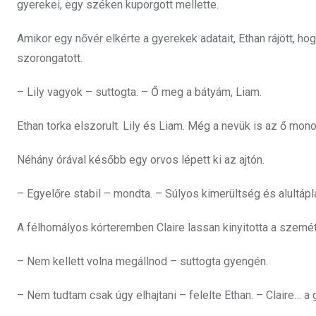
gyerekei, egy széken kuporgott mellette.
Amikor egy nővér elkérte a gyerekek adatait, Ethan rájött, h
szorongatott.
– Lily vagyok – suttogta. – Ő meg a bátyám, Liam.
Ethan torka elszorult. Lily és Liam. Még a nevük is az ő mono
Néhány órával később egy orvos lépett ki az ajtón.
– Egyelőre stabil – mondta. – Súlyos kimerültség és alultáp
A félhomályos kórteremben Claire lassan kinyitotta a szemét
– Nem kellett volna megállnod – suttogta gyengén.
– Nem tudtam csak úgy elhajtani – felelte Ethan. – Claire…