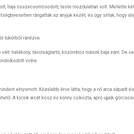
tt, haja összecsomósodott, teste mozdulatlan volt. Mellette ké
étségbeesetten rángatták az anyjuk kezét, és úgy sírtak, hogy ali
tó tükörből ránézve.
 vált: hatékony, távolságtartó, közömbös mások baja iránt. De va
ondolkodott volna.
 mindent elnyomott. Közelebb érve látta, hogy a nő arca sápadt és
ehető. A kicsik arcát kosz és könny csíkozta, apró ujjaik görcsös