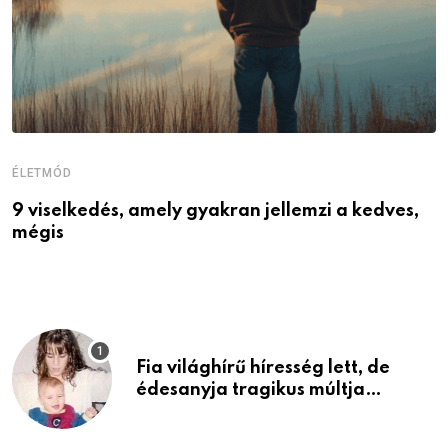
ÉLETMÓD
É
9 viselkedés, amely gyakran jellemzi a kedves,
N
mégis
r
Fia világhírű híresség lett, de
édesanyja tragikus múltja
rosszabb, mint azt el tudnád
képzelni