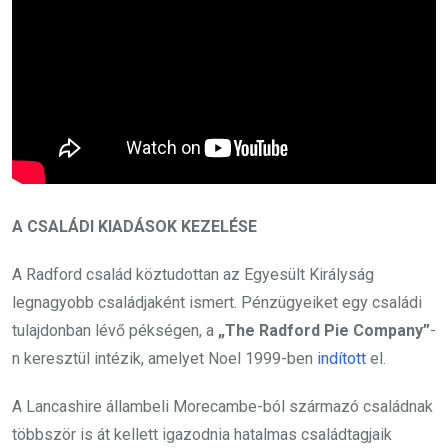
A CSALÁDI KIADÁSOK KEZELÉSE
A Radford család köztudottan az Egyesült Királyság
legnagyobb családjaként ismert. Pénzügyeiket egy családi
tulajdonban lévő pékségen, a
„The Radford Pie Company”
-
n keresztül intézik, amelyet Noel 1999-ben
indított
el.
A Lancashire állambeli Morecambe-ból származó családnak
többször is át kellett igazodnia hatalmas családtagjaik