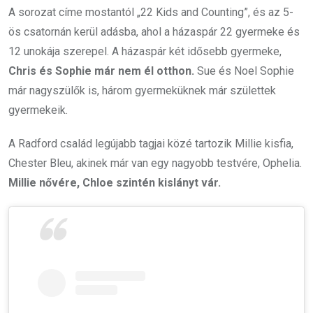
A sorozat címe mostantól „22 Kids and Counting”, és az 5-
ös csatornán kerül adásba, ahol a házaspár 22 gyermeke és
12 unokája szerepel. A házaspár két idősebb gyermeke,
Chris és Sophie már nem él otthon.
Sue és Noel Sophie
már nagyszülők is, három gyermeküknek már születtek
gyermekeik.
A Radford család legújabb tagjai közé tartozik Millie kisfia,
Chester Bleu, akinek már van egy nagyobb testvére, Ophelia.
Millie nővére, Chloe szintén kislányt vár.