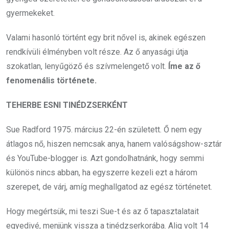
gyermekeket.
Valami hasonló történt egy brit nővel is, akinek egészen
rendkívüli élményben volt része. Az ő anyasági útja
szokatlan, lenyűgöző és szívmelengető volt.
Íme az ő
fenomenális története.
TEHERBE ESNI TINÉDZSERKÉNT
Sue Radford 1975. március 22-én született. Ő nem egy
átlagos nő, hiszen nemcsak anya, hanem valóságshow-sztár
és YouTube-blogger is. Azt gondolhatnánk, hogy semmi
különös nincs abban, ha egyszerre kezeli ezt a három
szerepet, de várj, amíg meghallgatod az egész történetet.
Hogy megértsük, mi teszi Sue-t és az ő tapasztalatait
egyedivé, menjünk vissza a tinédzserkorába. Alig volt 14