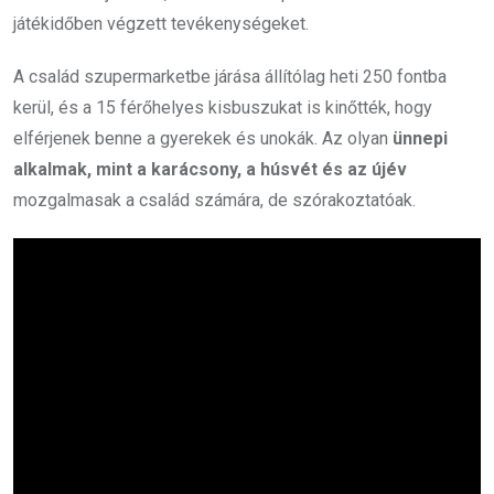
játékidőben végzett tevékenységeket.
A család szupermarketbe járása állítólag heti 250 fontba
kerül, és a 15 férőhelyes kisbuszukat is kinőtték, hogy
elférjenek benne a gyerekek és unokák. Az olyan
ünnepi
alkalmak, mint a karácsony, a húsvét és az újév
mozgalmasak a család számára, de szórakoztatóak.