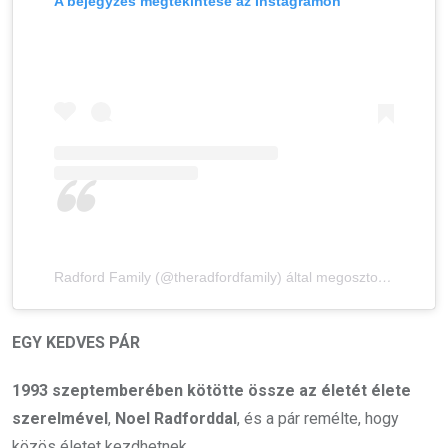
A bejegyzés megtekintése az Instagramon
Radford Family (@theradfordfamily) által megosztott bejegyzés
EGY KEDVES PÁR
1993 szeptemberében kötötte össze az életét élete
szerelmével
,
Noel Radforddal
, és a pár remélte, hogy
közös életet kezdhetnek.