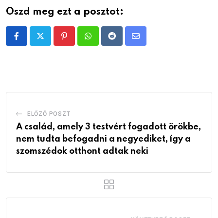
Oszd meg ezt a posztot:
Pinterest
Whatsapp
Reddit
Share
via
Email
ELŐZŐ POSZT
A család, amely 3 testvért fogadott örökbe,
nem tudta befogadni a negyediket, így a
szomszédok otthont adtak neki