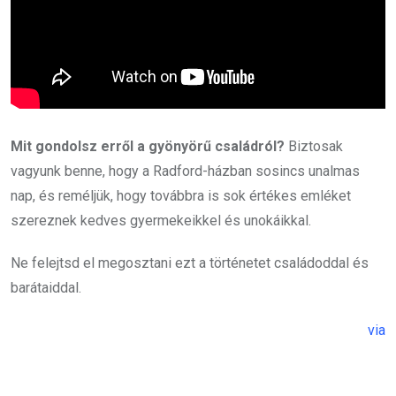
Mit gondolsz erről a gyönyörű családról?
Biztosak
vagyunk benne, hogy a Radford-házban sosincs unalmas
nap, és reméljük, hogy továbbra is sok értékes emléket
szereznek kedves gyermekeikkel és unokáikkal.
Ne felejtsd el megosztani ezt a történetet családoddal és
barátaiddal.
via