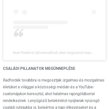
Noel Radford (@noelradford) által megosztott bejegyzés
CSALÁDI PILLANATOK MEGÜNNEPLÉSE
Radfordék továbbra is megosztják izgalmas és mozgalmas
életüket a világgal a közösségi médián és a YouTube-
csatornájukon keresztül, ahol hatalmas rajongótáborral
rendelkeznek. Lenyűgöző betekintést nyújtanak nyüzsgő
családi rutinjukba is, beleértve a napi étkezéseket és a