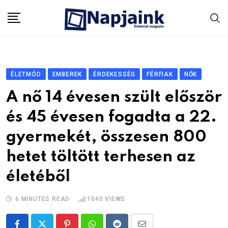
Skip
to
content
ÉLETMÓD
EMBEREK
ÉRDEKESSÉG
FÉRFIAK
NŐK
A nő 14 évesen szült először
és 45 évesen fogadta a 22.
gyermekét, összesen 800
hetet töltött terhesen az
életéből
6 MINUTES READ
1040
VIEWS