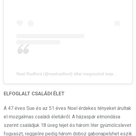
Noel Radford (@noelradford) által megosztott bejegyzés
ELFOGLALT CSALÁDI ÉLET
A 47 éves Sue és az 51 éves Noel érdekes tényeket árultak
el mozgalmas családi életükről. A házaspár elmondása
szerint családjuk 18 üveg tejet és három liter gyümölcslevet
fogyaszt, reggelire pedig három doboz gabonapelyhet eszik