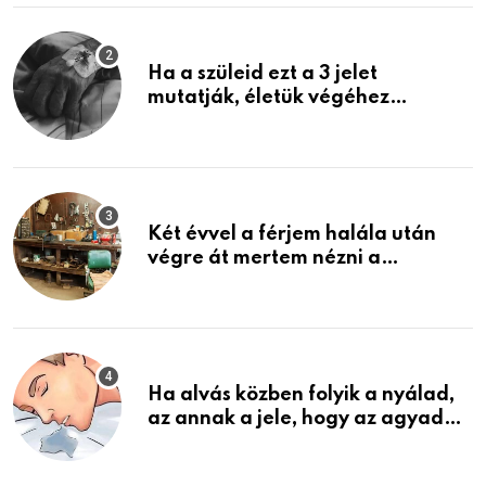
Ha a szüleid ezt a 3 jelet
mutatják, életük végéhez
közeledhetnek. Készülj fel arra,
ami jön
Két évvel a férjem halála után
végre át mertem nézni a
garázsban lévő holmiját – amit
találtam, megváltoztatta az
életemet
Ha alvás közben folyik a nyálad,
az annak a jele, hogy az agyad…