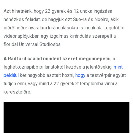
Azt hihetnénk, hogy 22 gyerek és 12 unoka ingázása
nehézkes feladat, de hagyjuk ezt Sue-ra és Noelre, akik
időről időre nyaralási kirándulásokra is indulnak. Legutóbbi
videónaplójukban egy izgalmas kirándulás szerepelt a
floridai Universal Studiosba.
A Radford család mindent szeret megünnepelni,
a
leghétköznapibb pillanatoktól kezdve a jelentősekig,
mint
például
két nagyobb asztalt hozni,
hogy
a testvérpár együtt
tudjon enni, vagy mind a 22 gyereket templomba vinni a
keresztelőre.