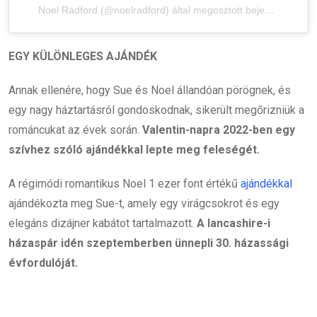
Noel Radford (@noelradford) által megosztott bejegyzés
EGY KÜLÖNLEGES AJÁNDÉK
Annak ellenére, hogy Sue és Noel állandóan pörögnek, és
egy nagy háztartásról gondoskodnak, sikerült megőrizniük a
románcukat az évek során.
Valentin-napra 2022-ben egy
szívhez szóló ajándékkal lepte meg feleségét.
A régimódi romantikus Noel 1 ezer font értékű
ajándékkal
ajándékozta meg Sue-t, amely egy virágcsokrot és egy
elegáns dizájner kabátot tartalmazott.
A lancashire-i
házaspár idén szeptemberben ünnepli 30. házassági
évfordulóját.