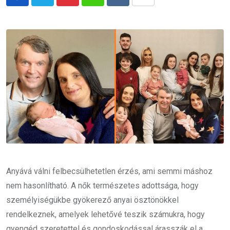
Pinterest
Whatsapp
Reddit
Share
via
Email
Anyává válni felbecsülhetetlen érzés, ami semmi máshoz
nem hasonlítható. A nők természetes adottsága, hogy
személyiségükbe gyökerező anyai ösztönökkel
rendelkeznek, amelyek lehetővé teszik számukra, hogy
gyengéd szeretettel és gondoskodással árasszák el a