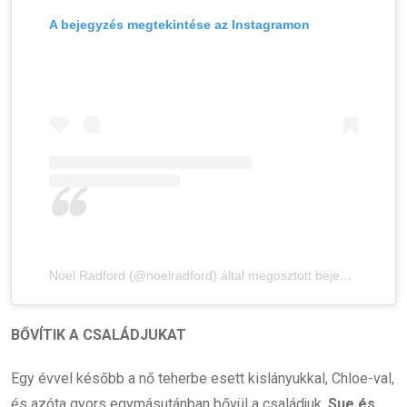
A bejegyzés megtekintése az Instagramon
Noel Radford (@noelradford) által megosztott bejegyzés
BŐVÍTIK A CSALÁDJUKAT
Egy évvel később a nő teherbe esett kislányukkal, Chloe-val,
és azóta gyors egymásutánban bővül a családjuk.
Sue és