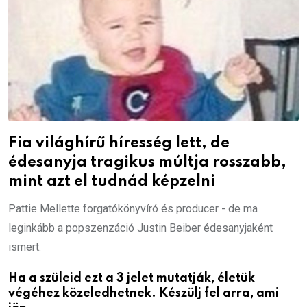
Fia világhírű híresség lett, de
édesanyja tragikus múltja rosszabb,
mint azt el tudnád képzelni
Pattie Mellette forgatókönyvíró és producer - de ma
leginkább a popszenzáció Justin Beiber édesanyjaként
ismert.
Ha a szüleid ezt a 3 jelet mutatják, életük
végéhez közeledhetnek. Készülj fel arra, ami