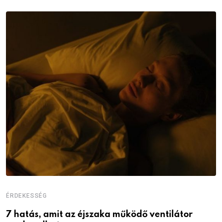
ÉRDEKESSÉG
É
7 hatás, amit az éjszaka működő ventilátor
6