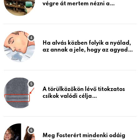
végre át mertem nézni a
garázsban lévő holmiját – amit
találtam, megváltoztatta az
életemet
Ha alvás közben folyik a nyálad,
az annak a jele, hogy az agyad…
A törülközőkön lévő titokzatos
csíkok valódi célja…
Meg Fosterért mindenki odáig