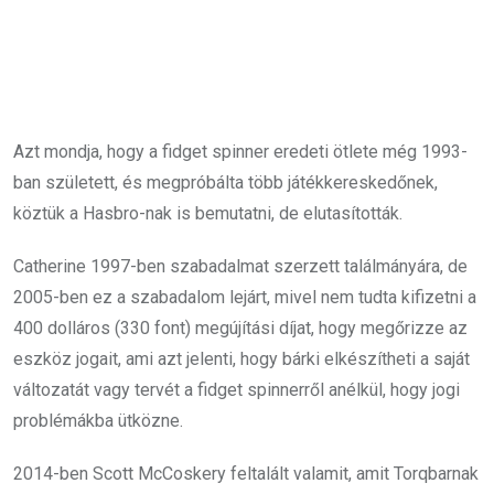
Azt mondja, hogy a fidget spinner eredeti ötlete még 1993-
ban született, és megpróbálta több játékkereskedőnek,
köztük a Hasbro-nak is bemutatni, de elutasították.
Catherine 1997-ben szabadalmat szerzett találmányára, de
2005-ben ez a szabadalom lejárt, mivel nem tudta kifizetni a
400 dolláros (330 font) megújítási díjat, hogy megőrizze az
eszköz jogait, ami azt jelenti, hogy bárki elkészítheti a saját
változatát vagy tervét a fidget spinnerről anélkül, hogy jogi
problémákba ütközne.
2014-ben Scott McCoskery feltalált valamit, amit Torqbarnak