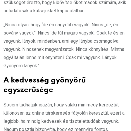
szükségét érezte, hogy kibővítse őket mások számára, akik
öntudatosak a külsejükkel kapcsolatban.
„Nincs olyan, hogy ‘de én nagyobb vagyok’. Nincs „de, én
sovány vagyok”. Nincs ‘de túl magas vagyok’. Csak te és én
vagyunk, lányok, mindenben, ami egy lányba csomagolva
vagyunk. Nincsenek magyarázatok. Nincs könnyítés. Mintha
egyáltalán lenne mit enyhíteni. Csak mi vagyunk. Lányok.
Gyönyörű lányok.”
A kedvesség gyönyörű
egyszerűsége
Sosem tudhatjuk igazán, hogy valaki min megy keresztül,
különösen az online társkeresés fátyolán keresztül, ezért a
legjobb, ha mindig kedvesek és tisztelettudóak vagyunk.
Naoum posztja bizonyítja, hogy ez mennyire fontos.