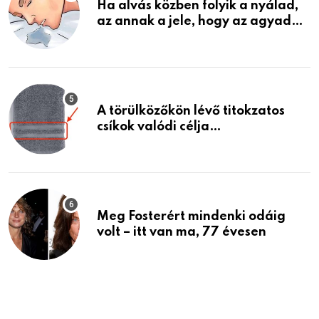
Ha alvás közben folyik a nyálad,
az annak a jele, hogy az agyad…
A törülközőkön lévő titokzatos
csíkok valódi célja…
Meg Fosterért mindenki odáig
volt – itt van ma, 77 évesen