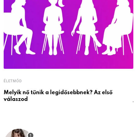
ÉLETMÓD
É
Melyik nő tűnik a legidősebbnek? Az első
D
válaszod
j