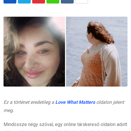
Pinterest
Whatsapp
Reddit
Share
via
Email
Ez a történet eredetileg a
Love What Matters
oldalon jelent
meg.
Mindössze négy szóval, egy online társkereső oldalon adott