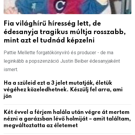
Fia világhírű híresség lett, de
édesanyja tragikus múltja rosszabb,
mint azt el tudnád képzelni
Pattie Mellette forgatókönyvíró és producer - de ma
leginkább a popszenzáció Justin Beiber édesanyjaként
ismert.
Ha a szüleid ezt a 3 jelet mutatják, életük
végéhez közeledhetnek. Készülj fel arra, ami
jön
Két évvel a férjem halála után végre át mertem
nézni a garázsban lévő holmiját – amit találtam,
megváltoztatta az életemet