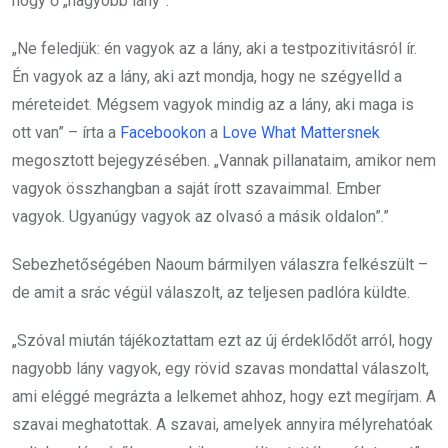
hogy ő „nagyobb lány”.
„Ne feledjük: én vagyok az a lány, aki a testpozitivitásról ír.
Én vagyok az a lány, aki azt mondja, hogy ne szégyelld a
méreteidet. Mégsem vagyok mindig az a lány, aki maga is
ott van” – írta a
Facebookon
a
Love What Mattersnek
megosztott bejegyzésében. „Vannak pillanataim, amikor nem
vagyok összhangban a saját írott szavaimmal. Ember
vagyok. Ugyanúgy vagyok az olvasó a másik oldalon”.”
Sebezhetőségében Naoum bármilyen válaszra felkészült –
de amit a srác végül válaszolt, az teljesen padlóra küldte.
„Szóval miután tájékoztattam ezt az új érdeklődőt arról, hogy
nagyobb lány vagyok, egy rövid szavas mondattal válaszolt,
ami eléggé megrázta a lelkemet ahhoz, hogy ezt megírjam. A
szavai meghatottak. A szavai, amelyek annyira mélyrehatóak