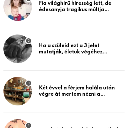
Fia világhírű híresség lett, de
édesanyja tragikus múltja
rosszabb, mint azt el tudnád
képzelni
Ha a szüleid ezt a 3 jelet
mutatják, életük végéhez
közeledhetnek. Készülj fel arra,
ami jön
Két évvel a férjem halála után
végre át mertem nézni a
garázsban lévő holmiját – amit
találtam, megváltoztatta az
életemet