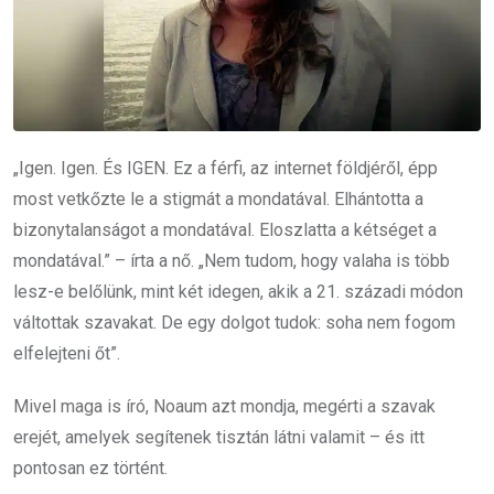
„Igen. Igen. És IGEN. Ez a férfi, az internet földjéről, épp
most vetkőzte le a stigmát a mondatával. Elhántotta a
bizonytalanságot a mondatával. Eloszlatta a kétséget a
mondatával.” – írta a nő. „Nem tudom, hogy valaha is több
lesz-e belőlünk, mint két idegen, akik a 21. századi módon
váltottak szavakat. De egy dolgot tudok: soha nem fogom
elfelejteni őt”.
Mivel maga is író, Noaum azt mondja, megérti a szavak
erejét, amelyek segítenek tisztán látni valamit – és itt
pontosan ez történt.