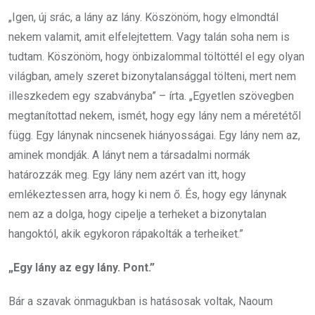
„Igen, új srác, a lány az lány. Köszönöm, hogy elmondtál
nekem valamit, amit elfelejtettem. Vagy talán soha nem is
tudtam. Köszönöm, hogy önbizalommal töltöttél el egy olyan
világban, amely szeret bizonytalansággal tölteni, mert nem
illeszkedem egy szabványba” – írta. „Egyetlen szövegben
megtanítottad nekem, ismét, hogy egy lány nem a méretétől
függ. Egy lánynak nincsenek hiányosságai. Egy lány nem az,
aminek mondják. A lányt nem a társadalmi normák
határozzák meg. Egy lány nem azért van itt, hogy
emlékeztessen arra, hogy ki nem ő. És, hogy egy lánynak
nem az a dolga, hogy cipelje a terheket a bizonytalan
hangoktól, akik egykoron rápakolták a terheiket.”
„Egy lány az egy lány. Pont.”
Bár a szavak önmagukban is hatásosak voltak, Naoum