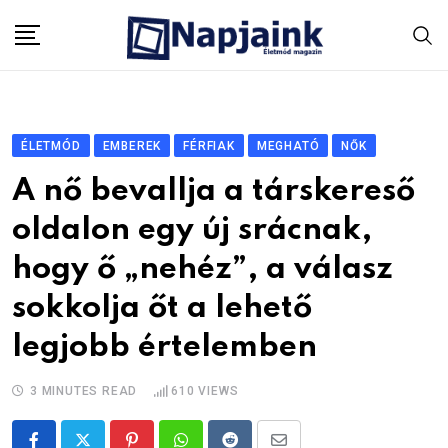
Skip
to
content
ÉLETMÓD
EMBEREK
FÉRFIAK
MEGHATÓ
NŐK
A nő bevallja a társkereső
oldalon egy új srácnak,
hogy ő „nehéz”, a válasz
sokkolja őt a lehető
legjobb értelemben
3 MINUTES READ
610
VIEWS