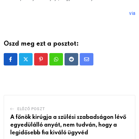
via
Oszd meg ezt a posztot:
Pinterest
Whatsapp
Reddit
Share
via
Email
ELŐZŐ POSZT
A főnök kirúgja a szülési szabadságon lévő
egyedülálló anyát, nem tudván, hogy a
legidősebb fia kiváló ügyvéd