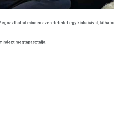
 Megoszthatod minden szeretetedet egy kisbabával, láthato
mindezt megtapasztalja.