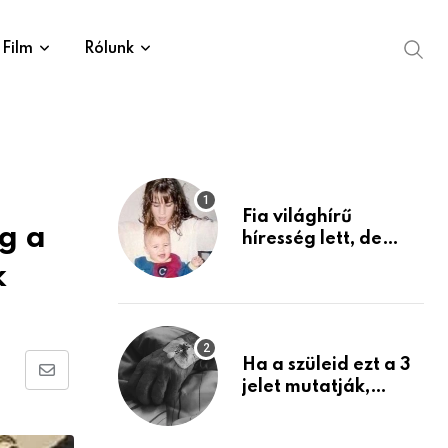
Film
Rólunk
Fia világhírű
g a
híresség lett, de
édesanyja tragikus
k
múltja rosszabb,
mint azt el tudnád
képzelni
Ha a szüleid ezt a 3
Share
jelet mutatják,
életük végéhez
via
közeledhetnek.
Email