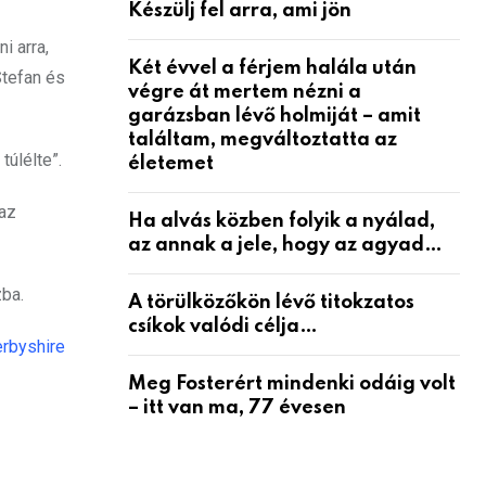
Készülj fel arra, ami jön
i arra,
Két évvel a férjem halála után
Stefan és
végre át mertem nézni a
garázsban lévő holmiját – amit
találtam, megváltoztatta az
úlélte”.
életemet
 az
Ha alvás közben folyik a nyálad,
az annak a jele, hogy az agyad…
zba.
A törülközőkön lévő titokzatos
csíkok valódi célja…
rbyshire
Meg Fosterért mindenki odáig volt
– itt van ma, 77 évesen