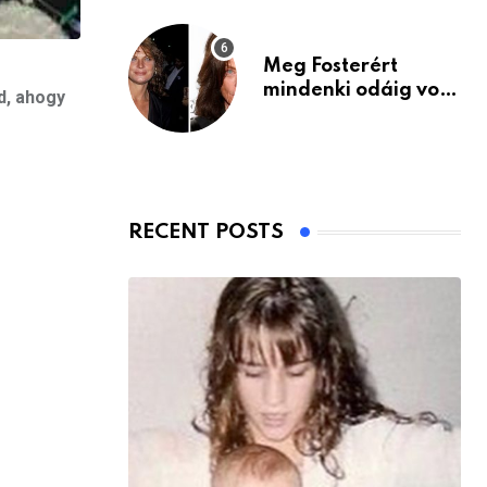
Meg Fosterért
mindenki odáig volt
d, ahogy
– itt van ma, 77
évesen
RECENT POSTS