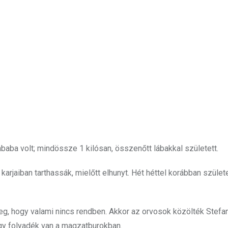
ba volt; mindössze 1 kilósan, összenőtt lábakkal született.
arjaiban tarthassák, mielőtt elhunyt. Hét héttel korábban születe
eg, hogy valami nincs rendben. Akkor az orvosok közölték Stefa
gy folyadék van a magzatburokban.