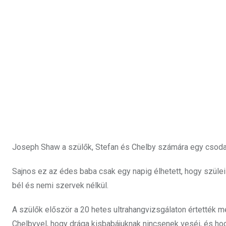
Joseph Shaw a szülők, Stefan és Chelby számára egy csodaba
Sajnos ez az édes baba csak egy napig élhetett, hogy szülei k
bél és nemi szervek nélkül.
A szülők először a 20 hetes ultrahangvizsgálaton értették m
Chelbyvel, hogy drága kisbabájuknak nincsenek veséi, és ho