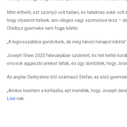
Mint érthető, ezt szörnyű volt hallani, és hatalmas sokk volt 
hogy olyasmit hallunk, ami ideges vagy szomorúvá tesz – de
Chelbys gyermeke nem fogja túlélni.
„A legrosszabbra gondoltunk, de még három hónapot kibírta
Joseph Shaw 2020 februárjában született, és hét héttel koráb
orvosok aggasztó jeleket láttak, és úgy döntöttek, hogy Jos
Az angliai Derbyshire-ből származó Stefan, az első gyermek
„Amikor beértem a kórházba, azt mondták, hogy Joseph deréktó
Live
-nak.