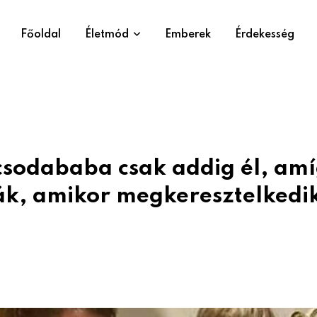
Főoldal
Életmód
Emberek
Érdekesség
 csodababa csak addig él, amí
ák, amikor megkeresztelkedi