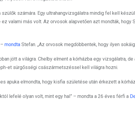
a szülők számára. Egy ultrahangvizsgálatra mindig fel kell készüln
 ez valami más volt. Az orvosok alapvetően azt mondták, hogy 
” –
mondta
Stefan. „Az orvosok megdöbbentek, hogy ilyen sokáig t
ban jött a világra. Chelby elment a kórházba egy vizsgálatra, de
eph-et sürgősségi császármetszéssel kell világra hozni.
es apuka elmondta, hogy kisfia születése után érkezett a kórhá
l lefelé olyan volt, mint egy hal” – mondta a 26 éves férfi a
De