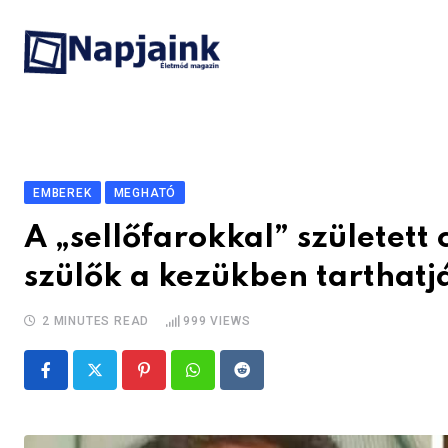
Skip
to
content
EMBEREK
MEGHATÓ
A „sellőfarokkal” született
szülők a kezükben tarthatj
2 MINUTES READ
999
VIEWS
Pinterest
Whatsapp
Reddit