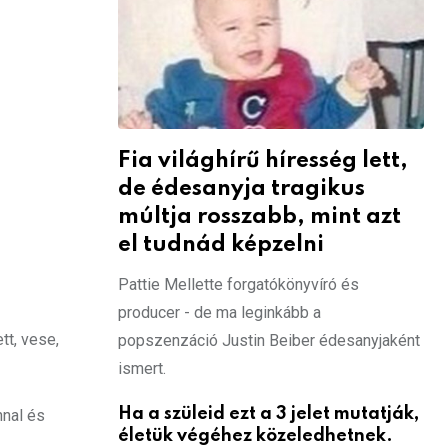
Fia világhírű híresség lett,
de édesanyja tragikus
múltja rosszabb, mint azt
el tudnád képzelni
Pattie Mellette forgatókönyvíró és
producer - de ma leginkább a
tt, vese,
popszenzáció Justin Beiber édesanyjaként
ismert.
Ha a szüleid ezt a 3 jelet mutatják,
nnal és
életük végéhez közeledhetnek.