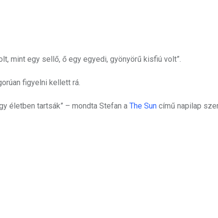
, mint egy sellő, ő egy egyedi, gyönyörű kisfiú volt”.
rúan figyelni kellett rá.
ogy életben tartsák” – mondta Stefan a
The Sun
című napilap szer