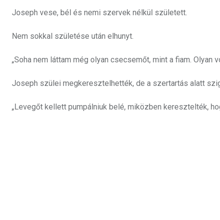
Joseph vese, bél és nemi szervek nélkül született.
Nem sokkal születése után elhunyt.
„Soha nem láttam még olyan csecsemőt, mint a fiam. Olyan volt
Joseph szülei megkeresztelhették, de a szertartás alatt szigo
„Levegőt kellett pumpálniuk belé, miközben keresztelték, h