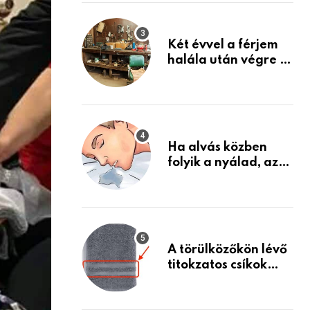
Készülj fel arra, ami
jön
Két évvel a férjem
halála után végre át
mertem nézni a
garázsban lévő
holmiját – amit
találtam,
megváltoztatta az
Ha alvás közben
életemet
folyik a nyálad, az
annak a jele, hogy
az agyad…
A törülközőkön lévő
titokzatos csíkok
valódi célja…