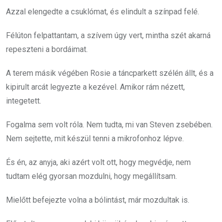
Azzal elengedte a csuklómat, és elindult a színpad felé.
Félúton felpattantam, a szívem úgy vert, mintha szét akarná
repeszteni a bordáimat.
A terem másik végében Rosie a táncparkett szélén állt, és a
kipirult arcát legyezte a kezével. Amikor rám nézett,
integetett.
Fogalma sem volt róla. Nem tudta, mi van Steven zsebében.
Nem sejtette, mit készül tenni a mikrofonhoz lépve.
És én, az anyja, aki azért volt ott, hogy megvédje, nem
tudtam elég gyorsan mozdulni, hogy megállítsam.
Mielőtt befejezte volna a bólintást, már mozdultak is.