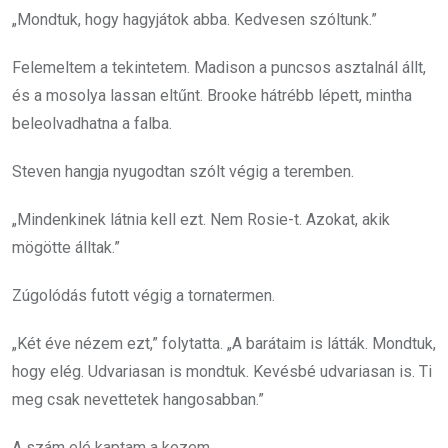
„Mondtuk, hogy hagyjátok abba. Kedvesen szóltunk.”
Felemeltem a tekintetem. Madison a puncsos asztalnál állt,
és a mosolya lassan eltűnt. Brooke hátrébb lépett, mintha
beleolvadhatna a falba.
Steven hangja nyugodtan szólt végig a teremben.
„Mindenkinek látnia kell ezt. Nem Rosie-t. Azokat, akik
mögötte álltak.”
Zúgolódás futott végig a tornatermen.
„Két éve nézem ezt,” folytatta. „A barátaim is látták. Mondtuk,
hogy elég. Udvariasan is mondtuk. Kevésbé udvariasan is. Ti
meg csak nevettetek hangosabban.”
A szám elé kaptam a kezem.