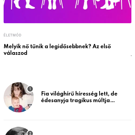
ÉLETMÓD
É
Melyik nő tűnik a legidősebbnek? Az első
D
válaszod
j
Fia világhírű híresség lett, de
édesanyja tragikus múltja
rosszabb, mint azt el tudnád
képzelni