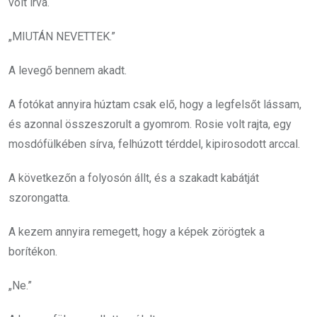
volt írva.
„MIUTÁN NEVETTEK.”
A levegő bennem akadt.
A fotókat annyira húztam csak elő, hogy a legfelsőt lássam,
és azonnal összeszorult a gyomrom. Rosie volt rajta, egy
mosdófülkében sírva, felhúzott térddel, kipirosodott arccal.
A következőn a folyosón állt, és a szakadt kabátját
szorongatta.
A kezem annyira remegett, hogy a képek zörögtek a
borítékon.
„Ne.”