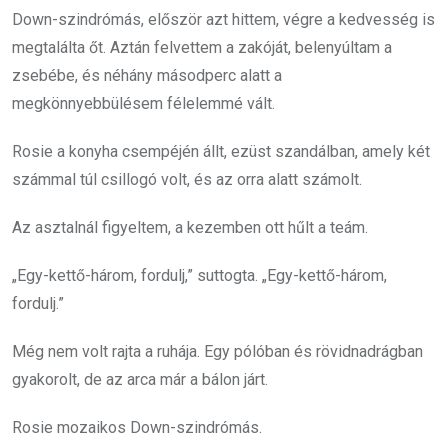
Down-szindrómás, először azt hittem, végre a kedvesség is
megtalálta őt. Aztán felvettem a zakóját, belenyúltam a
zsebébe, és néhány másodperc alatt a
megkönnyebbülésem félelemmé vált.
Rosie a konyha csempéjén állt, ezüst szandálban, amely két
számmal túl csillogó volt, és az orra alatt számolt.
Az asztalnál figyeltem, a kezemben ott hűlt a teám.
„Egy-kettő-három, fordulj,” suttogta. „Egy-kettő-három,
fordulj.”
Még nem volt rajta a ruhája. Egy pólóban és rövidnadrágban
gyakorolt, de az arca már a bálon járt.
Rosie mozaikos Down-szindrómás.