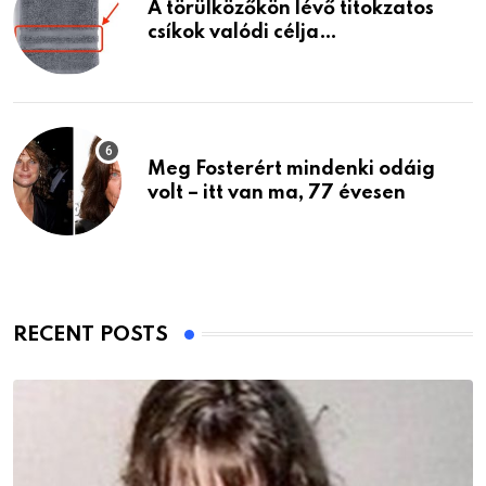
A törülközőkön lévő titokzatos
csíkok valódi célja…
Meg Fosterért mindenki odáig
volt – itt van ma, 77 évesen
RECENT POSTS