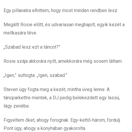
Egy pillanatra elhittem, hogy most minden rendben lesz.
Megállt Rosie előtt, és udvariasan meghajolt, egyik kezét a
mellkasára téve.
„Szabad lesz ezt a táncot?”
Rosie szája akkorára nyílt, amekkorára még sosem láttam.
„Igen,” suttogta. „Igen, szabad.”
Steven úgy fogta meg a kezét, mintha üveg lenne. A
táncparkettre mentek, a DJ pedig belekezdett egy lassú,
lágy zenébe.
Figyeltem őket, ahogy forognak. Egy-kettő-három, fordulj.
Pont úgy, ahogy a konyhában gyakorolta.