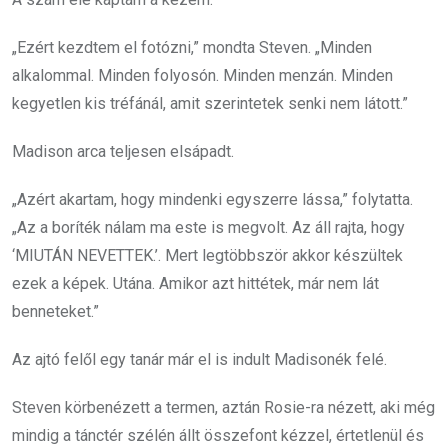
„Ezért kezdtem el fotózni,” mondta Steven. „Minden
alkalommal. Minden folyosón. Minden menzán. Minden
kegyetlen kis tréfánál, amit szerintetek senki nem látott.”
Madison arca teljesen elsápadt.
„Azért akartam, hogy mindenki egyszerre lássa,” folytatta.
„Az a boríték nálam ma este is megvolt. Az áll rajta, hogy
‘MIUTÁN NEVETTEK.’. Mert legtöbbször akkor készültek
ezek a képek. Utána. Amikor azt hittétek, már nem lát
benneteket.”
Az ajtó felől egy tanár már el is indult Madisonék felé.
Steven körbenézett a termen, aztán Rosie-ra nézett, aki még
mindig a tánctér szélén állt összefont kézzel, értetlenül és