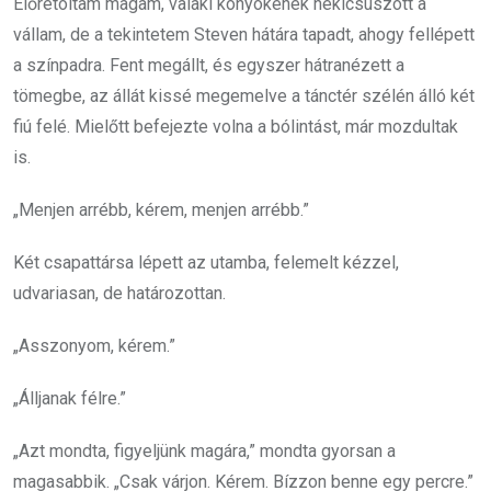
Előretoltam magam, valaki könyökének nekicsúszott a
vállam, de a tekintetem Steven hátára tapadt, ahogy fellépett
a színpadra. Fent megállt, és egyszer hátranézett a
tömegbe, az állát kissé megemelve a tánctér szélén álló két
fiú felé. Mielőtt befejezte volna a bólintást, már mozdultak
is.
„Menjen arrébb, kérem, menjen arrébb.”
Két csapattársa lépett az utamba, felemelt kézzel,
udvariasan, de határozottan.
„Asszonyom, kérem.”
„Álljanak félre.”
„Azt mondta, figyeljünk magára,” mondta gyorsan a
magasabbik. „Csak várjon. Kérem. Bízzon benne egy percre.”