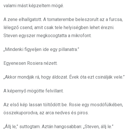
valami mást képzeltem mögé.
A zene elhallgatott. A tornaterembe beleszorult az a furcsa,
lélegző csend, amit csak tele helyiségben lehet érezni.
Steven egyszer megkocogtatta a mikrofont.
„Mindenki figyeljen ide egy pillanatra.”
Egyenesen Rosiera nézett.
„Akkor mondják rá, hogy áldozat. Évek óta ezt csinálják vele.”
A képernyő mögötte felvillant.
Az első kép lassan töltődött be. Rosie egy mosdófülkében,
összekuporodva, az arca nedves és piros.
„Állj le,” suttogtam. Aztán hangosabban: „Steven, állj le.”