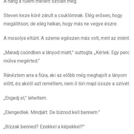
A hang a fülem mellett szólalt meg.
Steven keze köré zárult a csuklómnak. Elég erősen, hogy
megállítson, de elég halkan, hogy más ne vegye észre.
A mosolya eltűnt. A szeme egészen más volt, mint az imént.
„Maradj csöndben a lányod miatt,” suttogta. „Kérlek. Egy perc
múlva megérted.”
Ránéztem arra a fiúra, aki az előbb még meghajolt a lányom
előtt, és akiről azt reméltem, nem ő töri majd össze a szívét.
„Engedj el,” leheltem.
„Elengedlek. Mindjárt. De bíznod kell bennem.”
„Bízzak benned? Ezekkel a képekkel?”