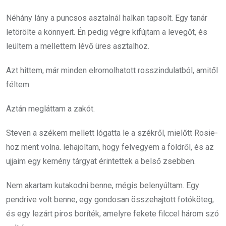
Néhány lány a puncsos asztalnál halkan tapsolt. Egy tanár
letörölte a könnyeit. Én pedig végre kifújtam a levegőt, és
leültem a mellettem lévő üres asztalhoz.
Azt hittem, már minden elromolhatott rosszindulatból, amitől
féltem.
Aztán megláttam a zakót.
Steven a székem mellett lógatta le a székről, mielőtt Rosie-
hoz ment volna. lehajoltam, hogy felvegyem a földről, és az
ujjaim egy kemény tárgyat érintettek a belső zsebben.
Nem akartam kutakodni benne, mégis belenyúltam. Egy
pendrive volt benne, egy gondosan összehajtott fotóköteg,
és egy lezárt piros boríték, amelyre fekete filccel három szó