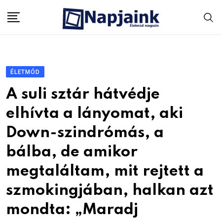
Skip
to
content
ÉLETMÓD
A suli sztár hátvédje
elhívta a lányomat, aki
Down-szindrómás, a
bálba, de amikor
megtaláltam, mit rejtett a
szmokingjában, halkan azt
mondta: „Maradj