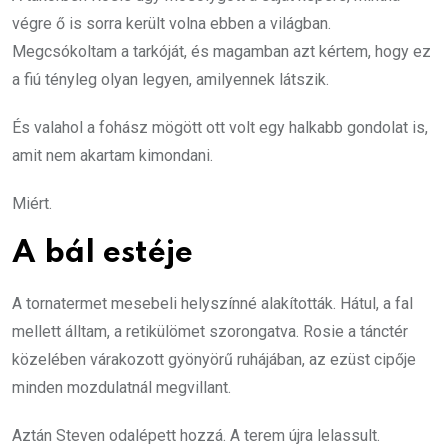
végre ő is sorra került volna ebben a világban.
Megcsókoltam a tarkóját, és magamban azt kértem, hogy ez
a fiú tényleg olyan legyen, amilyennek látszik.
És valahol a fohász mögött ott volt egy halkabb gondolat is,
amit nem akartam kimondani.
Miért.
A bál estéje
A tornatermet mesebeli helyszínné alakították. Hátul, a fal
mellett álltam, a retikülömet szorongatva. Rosie a tánctér
közelében várakozott gyönyörű ruhájában, az ezüst cipője
minden mozdulatnál megvillant.
Aztán Steven odalépett hozzá. A terem újra lelassult.