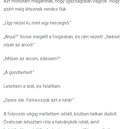
Azt mondtam magamnak, hogy igazságtalan vagyok. Hogy
azért még léteznek rendes fiúk.
„Úgy nézel ki, mint egy hercegnő.”
„Anya?” Rosie megállt a forgásban, és rám nézett. „Neked
olyan az arcod.”
„Milyen az arcom, édesem?”
„A gondterhelt.”
Letettem a teát, és felálltam.
„Gyere ide. Felvesszük azt a ruhát.”
A folyosón végig mellettem sétált, közben halkan dúdolt.
Óvatosan lehúztam róla a halványkék ruhát, amit