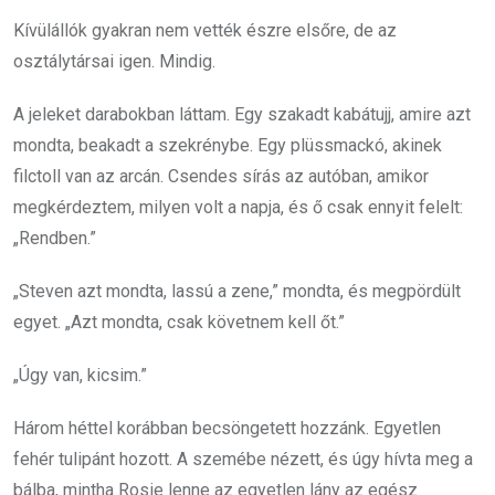
Kívülállók gyakran nem vették észre elsőre, de az
osztálytársai igen. Mindig.
A jeleket darabokban láttam. Egy szakadt kabátujj, amire azt
mondta, beakadt a szekrénybe. Egy plüssmackó, akinek
filctoll van az arcán. Csendes sírás az autóban, amikor
megkérdeztem, milyen volt a napja, és ő csak ennyit felelt:
„Rendben.”
„Steven azt mondta, lassú a zene,” mondta, és megpördült
egyet. „Azt mondta, csak követnem kell őt.”
„Úgy van, kicsim.”
Három héttel korábban becsöngetett hozzánk. Egyetlen
fehér tulipánt hozott. A szemébe nézett, és úgy hívta meg a
bálba, mintha Rosie lenne az egyetlen lány az egész