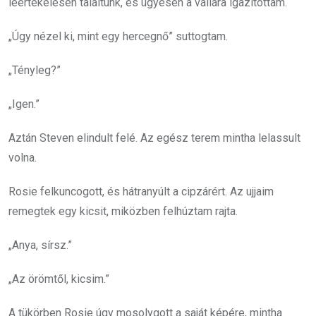
leértékelésen találtunk, és ügyesen a vállára igazítottam.
„Úgy nézel ki, mint egy hercegnő” suttogtam.
„Tényleg?”
„Igen.”
Aztán Steven elindult felé. Az egész terem mintha lelassult
volna.
Rosie felkuncogott, és hátranyúlt a cipzárért. Az ujjaim
remegtek egy kicsit, miközben felhúztam rajta.
„Anya, sírsz.”
„Az örömtől, kicsim.”
A tükörben Rosie úgy mosolygott a saját képére, mintha