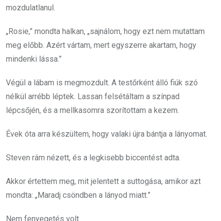
mozdulatlanul.
„Rosie,” mondta halkan, „sajnálom, hogy ezt nem mutattam
meg előbb. Azért vártam, mert egyszerre akartam, hogy
mindenki lássa.”
Végül a lábam is megmozdult. A testőrként álló fiúk szó
nélkül arrébb léptek. Lassan felsétáltam a színpad
lépcsőjén, és a mellkasomra szorítottam a kezem.
Évek óta arra készültem, hogy valaki újra bántja a lányomat.
Steven rám nézett, és a legkisebb biccentést adta.
Akkor értettem meg, mit jelentett a suttogása, amikor azt
mondta: „Maradj csöndben a lányod miatt.”
Nem fenyegetés volt.