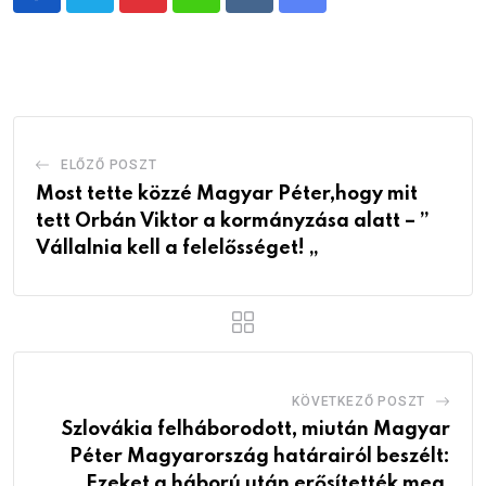
Pinterest
Whatsapp
Reddit
Share
via
Email
ELŐZŐ POSZT
Most tette közzé Magyar Péter,hogy mit
tett Orbán Viktor a kormányzása alatt – ”
Vállalnia kell a felelősséget! „
KÖVETKEZŐ POSZT
Szlovákia felháborodott, miután Magyar
Péter Magyarország határairól beszélt:
„Ezeket a háború után erősítették meg,