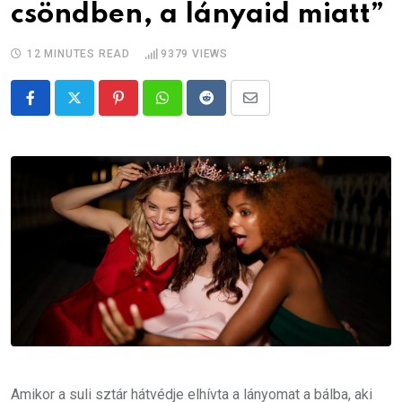
csöndben, a lányaid miatt”
12 MINUTES READ
9379
VIEWS
Pinterest
Whatsapp
Reddit
Share
via
Email
Amikor a suli sztár hátvédje elhívta a lányomat a bálba, aki