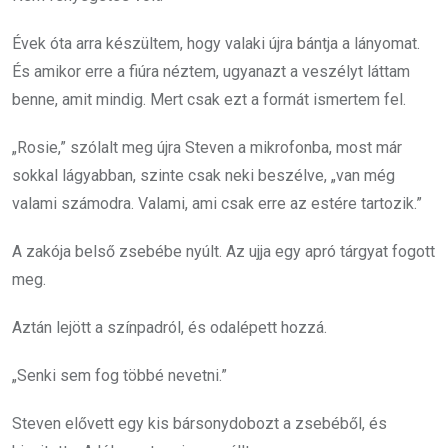
Évek óta arra készültem, hogy valaki újra bántja a lányomat.
És amikor erre a fiúra néztem, ugyanazt a veszélyt láttam
benne, amit mindig. Mert csak ezt a formát ismertem fel.
„Rosie,” szólalt meg újra Steven a mikrofonba, most már
sokkal lágyabban, szinte csak neki beszélve, „van még
valami számodra. Valami, ami csak erre az estére tartozik.”
A zakója belső zsebébe nyúlt. Az ujja egy apró tárgyat fogott
meg.
Aztán lejött a színpadról, és odalépett hozzá.
„Senki sem fog többé nevetni.”
Steven elővett egy kis bársonydobozt a zsebéből, és