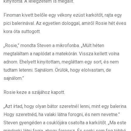
kinyitotta. A lélegzetem is megállt.
Finoman kivett belőle egy vékony ezüst karkötőt, rajta egy
pici balerinával. Az egyetlen dologgal, amiről Rosie hét éves
kora óta suttogott.
„Rosie,” mondta Steven a mikrofonba. „Múlt héten
megtaláltam a naplódat a matekórán. Vissza kellett volna
adnom. Ehelyett kinyitottam, megláttam egy sort, és nem
tudtam letenni. Sajnálom. Örülök, hogy elolvastam, de
sajnálom.”
Rosie keze a szájához kapott.
„Azt írtad, hogy olyan bátor szeretnél lenni, mint egy balerina.
Hogy szeretnéd, ha valaki látna forogni, és nem nevetne.”
Steven gyengéden a csuklójára csatolta a karkötőt. „Ma este
mindenki látni fogja, ahogy forogsz. És senki sem fog többé