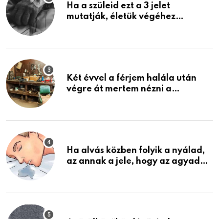
Ha a szüleid ezt a 3 jelet
mutatják, életük végéhez
közeledhetnek. Készülj fel arra,
ami jön
Két évvel a férjem halála után
végre át mertem nézni a
garázsban lévő holmiját – amit
találtam, megváltoztatta az
életemet
Ha alvás közben folyik a nyálad,
az annak a jele, hogy az agyad…