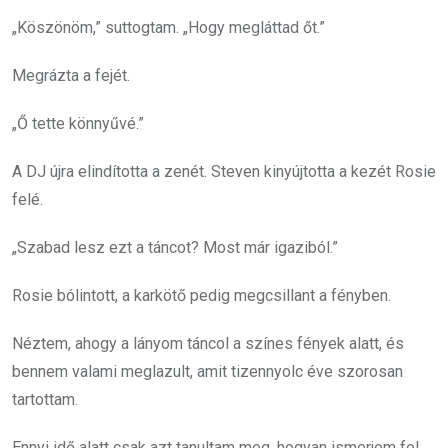
„Köszönöm,” suttogtam. „Hogy megláttad őt.”
Megrázta a fejét.
„Ő tette könnyűvé.”
A DJ újra elindította a zenét. Steven kinyújtotta a kezét Rosie
felé.
„Szabad lesz ezt a táncot? Most már igaziból.”
Rosie bólintott, a karkötő pedig megcsillant a fényben.
Néztem, ahogy a lányom táncol a színes fények alatt, és
bennem valami meglazult, amit tizennyolc éve szorosan
tartottam.
Ennyi idő alatt csak azt tanultam meg, hogyan ismerjem fel