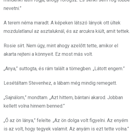
nevetni.”
A terem néma maradt. A képeken látszó lányok ott ültek
mozdulatlanul az asztaluknál, és az arcukra kiült, amit tettek.
Rosie sírt. Nem úgy, mint ahogy azelőtt tette, amikor el
akarta rejteni a könnyeit. Ez most más volt.
„Anya,” suttogta, és rám talált a tömegben. „Látott engem.”
Lesétáltam Stevenhez, a lábam még mindig remegett.
„Sajnálom,” mondtam. „Azt hittem, bántani akarod. Jobban
kellett volna hinnem benned.”
„Ő az ön lánya,” felelte. „Az ön dolga volt figyelni. Az enyém
is az volt, hogy tegyek valamit. Az anyám is ezt tette volna.”