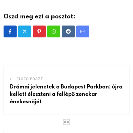
Oszd meg ezt a posztot:
Pinterest
Whatsapp
Reddit
Share
via
Email
ELŐZŐ POSZT
Drámai jelenetek a Budapest Parkban: újra
kellett éleszteni a fellépő zenekar
énekesnőjét