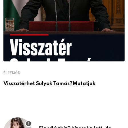
ÉLETMÓD
É
Visszatérhet Sulyok Tamás?Mutatjuk
J
p