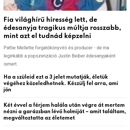
Fia világhírű híresség lett, de
édesanyja tragikus múltja rosszabb,
mint azt el tudnád képzelni
Pattie Mellette forgatókönyvíró és producer - de ma
leginkább a popszenzáció Justin Beiber édesanyjaként
ismert.
Ha a szüleid ezt a 3 jelet mutatják, életük
végéhez közeledhetnek. Készülj fel arra, ami
jön
Két évvel a férjem halála után végre át mertem
nézni a garázsban lévő holmiját – amit találtam,
megváltoztatta az életemet