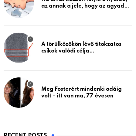
az annak a jele, hogy az agyad…
A törülközőkön lévő titokzatos
csíkok valódi célja…
Meg Fosterért mindenki odáig
volt – itt van ma, 77 évesen
RECENT POSTS