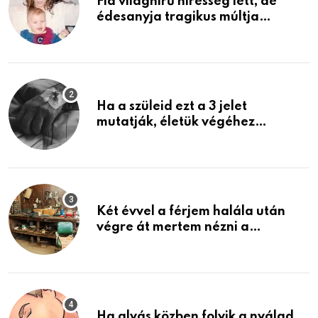
Fia világhírű híresség lett, de
édesanyja tragikus múltja
rosszabb, mint azt el tudnád
képzelni
Ha a szüleid ezt a 3 jelet
mutatják, életük végéhez
közeledhetnek. Készülj fel arra,
ami jön
Két évvel a férjem halála után
végre át mertem nézni a
garázsban lévő holmiját – amit
találtam, megváltoztatta az
életemet
Ha alvás közben folyik a nyálad,