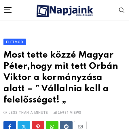
Skip
to
content
ÉLETMÓD
Most tette közzé Magyar
Péter,hogy mit tett Orbán
Viktor a kormányzása
alatt – ” Vállalnia kell a
felelősséget! „
LESS THAN A MINUTE
26981
VIEWS