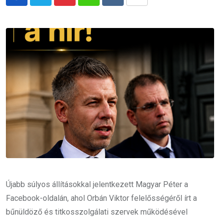
Pinterest
Whatsapp
Reddit
Share
via
Email
Újabb súlyos állításokkal jelentkezett Magyar Péter a
Facebook-oldalán, ahol Orbán Viktor felelősségéről írt a
bűnüldöző és titkosszolgálati szervek működésével