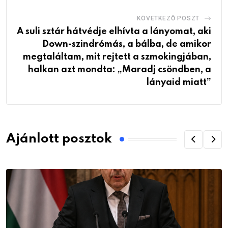
KÖVETKEZŐ POSZT
A suli sztár hátvédje elhívta a lányomat, aki
Down-szindrómás, a bálba, de amikor
megtaláltam, mit rejtett a szmokingjában,
halkan azt mondta: „Maradj csöndben, a
lányaid miatt”
Ajánlott posztok