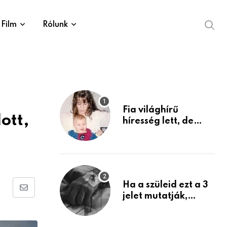
Film
Rólunk
Fia világhírű
ott,
híresség lett, de
édesanyja tragikus
múltja rosszabb,
mint azt el tudnád
képzelni
Ha a szüleid ezt a 3
Share
jelet mutatják,
életük végéhez
via
közeledhetnek.
Email