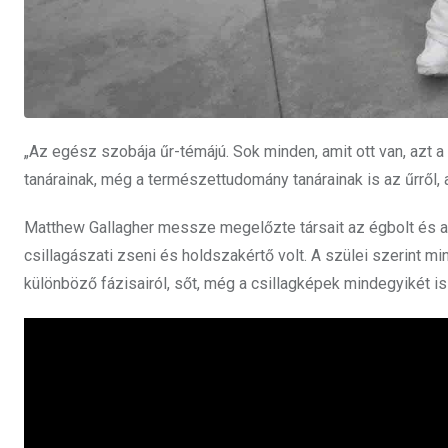
„Az egész szobája űr-témájú. Sok minden, amit ott van, azt a
tanárainak, még a természettudomány tanárainak is az űrről,
Matthew Gallagher messze megelőzte társait az égbolt és a
csillagászati zseni és holdszakértő volt. A szülei szerint mi
különböző fázisairól, sőt, még a csillagképek mindegyikét is