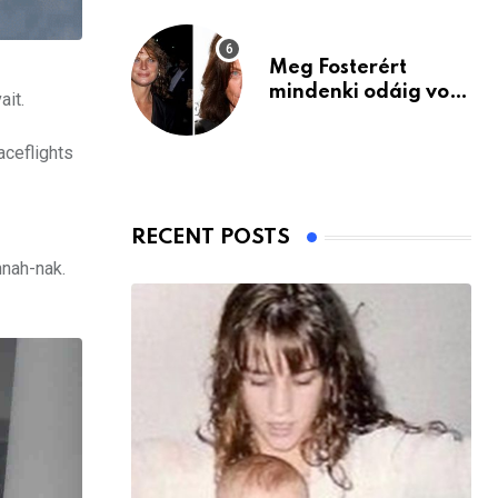
Meg Fosterért
mindenki odáig volt
ait.
– itt van ma, 77
évesen
aceflights
RECENT POSTS
nnah-nak.