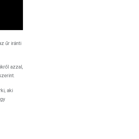
z űr iránti
kről azzal,
zerint.
ki, aki
ogy