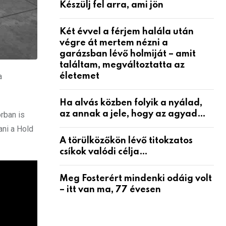
Készülj fel arra, ami jön
Két évvel a férjem halála után
végre át mertem nézni a
garázsban lévő holmiját – amit
találtam, megváltoztatta az
a
életemet
Ha alvás közben folyik a nyálad,
az annak a jele, hogy az agyad…
rban is
ani a Hold
A törülközőkön lévő titokzatos
csíkok valódi célja…
Meg Fosterért mindenki odáig volt
– itt van ma, 77 évesen