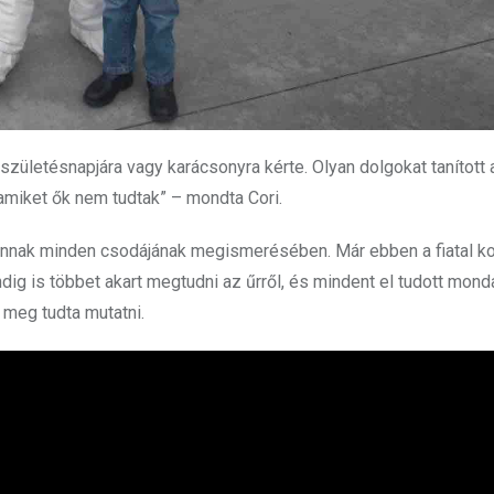
 születésnapjára vagy karácsonyra kérte. Olyan dolgokat tanított 
 amiket ők nem tudtak” – mondta Cori.
nnak minden csodájának megismerésében. Már ebben a fiatal ko
ndig is többet akart megtudni az űrről, és mindent el tudott mond
 meg tudta mutatni.