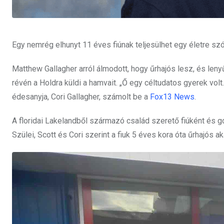
Egy nemrég elhunyt 11 éves fiúnak teljesülhet egy életre szól
Matthew Gallagher arról álmodott, hogy űrhajós lesz, és lenyű
révén a Holdra küldi a hamvait. „Ő egy céltudatos gyerek volt.
édesanyja, Cori Gallagher, számolt be a
Fox13 News
.
A floridai Lakelandből származó család szerető fiúként és 
Szülei, Scott és Cori szerint a fiuk 5 éves kora óta űrhajós aka