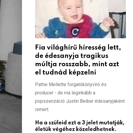
Fia világhírű híresség lett,
de édesanyja tragikus
múltja rosszabb, mint azt
el tudnád képzelni
Pattie Mellette forgatókönyvíró és
producer - de ma leginkább a
popszenzáció Justin Beiber édesanyjaként
ismert.
Ha a szüleid ezt a 3 jelet mutatják,
életük végéhez közeledhetnek.