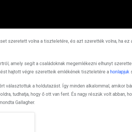
et szeretett volna a tiszteletére, és azt szerették volna, ha ez a
rtról, amely segít a családoknak megemlékezni elhunyt szerettei
ést hajtott végre szeretteik emlékének tiszteletére a
honlapjuk
s
rt választottuk a holdutazást. Így minden alkalommal, amikor bár
oldra, tudhatja, hogy ő ott van fent. És nagy részük volt abban, h
mondta Gallagher.