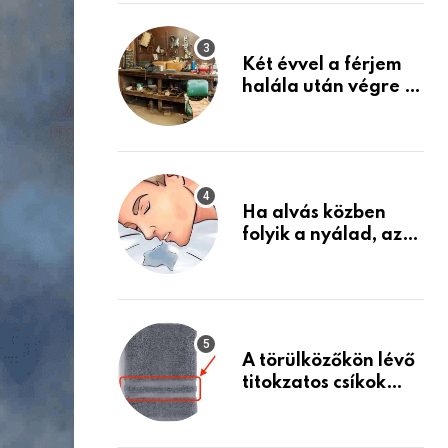
Készülj fel arra, ami
jön
Két évvel a férjem
halála után végre át
mertem nézni a
garázsban lévő
holmiját – amit
találtam,
megváltoztatta az
Ha alvás közben
életemet
folyik a nyálad, az
annak a jele, hogy
az agyad…
A törülközőkön lévő
titokzatos csíkok
valódi célja…