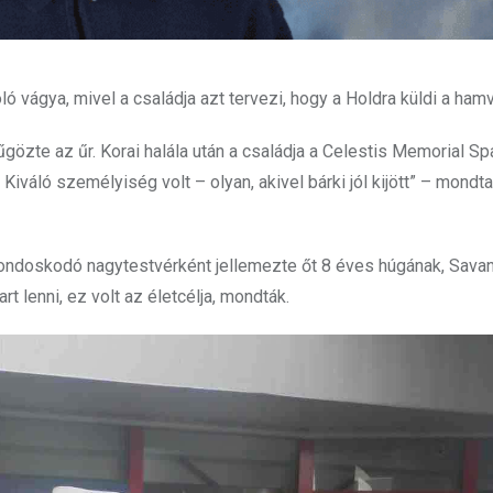
ó vágya, mivel a családja azt tervezi, hogy a Holdra küldi a hamv
gözte az űr. Korai halála után a családja a Celestis Memorial Sp
 Kiváló személyiség volt – olyan, akivel bárki jól kijött” – mondta
gondoskodó nagytestvérként jellemezte őt 8 éves húgának, Sava
rt lenni, ez volt az életcélja, mondták.