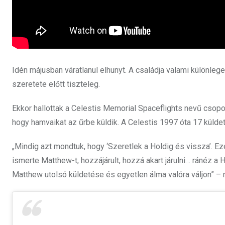
Idén májusban váratlanul elhunyt. A családja valami különleges
szeretete előtt tiszteleg.
Ekkor hallottak a Celestis Memorial Spaceflights nevű csopo
hogy hamvaikat az űrbe küldik. A Celestis 1997 óta 17 küldet
„Mindig azt mondtuk, hogy ‘Szeretlek a Holdig és vissza’. Ezé
ismerte Matthew-t, hozzájárult, hozzá akart járulni… ránéz a H
Matthew utolsó küldetése és egyetlen álma valóra váljon” – 