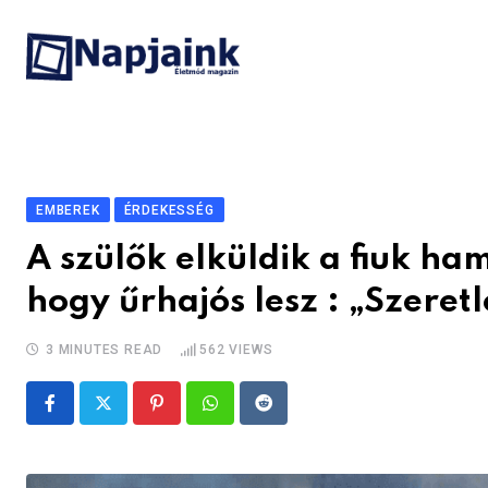
Skip
to
content
EMBEREK
ÉRDEKESSÉG
A szülők elküldik a fiuk ha
hogy űrhajós lesz : „Szeretl
3 MINUTES READ
562
VIEWS
Pinterest
Whatsapp
Reddit