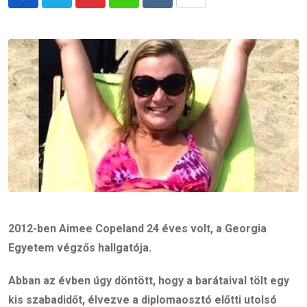
Pinterest
Whatsapp
Reddit
Share
via
Email
2012-ben Aimee Copeland 24 éves volt, a Georgia
Egyetem végzős hallgatója.
Abban az évben úgy döntött, hogy a barátaival tölt egy
kis szabadidőt, élvezve a diplomaosztó előtti utolsó