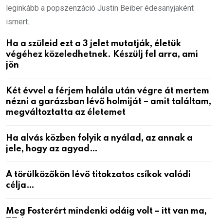
leginkább a popszenzáció Justin Beiber édesanyjaként
ismert.
Ha a szüleid ezt a 3 jelet mutatják, életük
végéhez közeledhetnek. Készülj fel arra, ami
jön
Két évvel a férjem halála után végre át mertem
nézni a garázsban lévő holmiját – amit találtam,
megváltoztatta az életemet
Ha alvás közben folyik a nyálad, az annak a
jele, hogy az agyad…
A törülközőkön lévő titokzatos csíkok valódi
célja…
Meg Fosterért mindenki odáig volt – itt van ma,