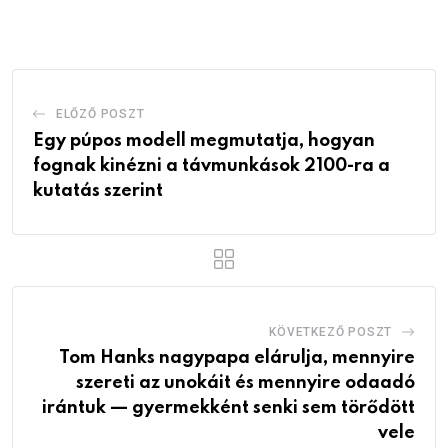
Email
ELŐZŐ POSZT
Egy púpos modell megmutatja, hogyan
fognak kinézni a távmunkások 2100-ra a
kutatás szerint
KÖVETKEZŐ POSZT
Tom Hanks nagypapa elárulja, mennyire
szereti az unokáit és mennyire odaadó
irántuk — gyermekként senki sem törődött
vele