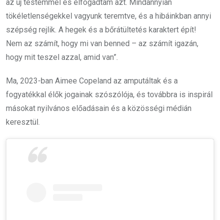
az új testemmel és elfogadtam azt. Mindannyian
tökéletlenségekkel vagyunk teremtve, és a hibáinkban annyi
szépség rejlik. A hegek és a bőrátültetés karaktert épít!
Nem az számít, hogy mi van benned – az számít igazán,
hogy mit teszel azzal, amid van”.
Ma, 2023-ban Aimee Copeland az amputáltak és a
fogyatékkal élők jogainak szószólója, és továbbra is inspirál
másokat nyilvános előadásain és a közösségi médián
keresztül.