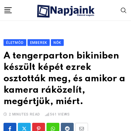
Skip
to
content
ÉLETMÓD
EMBEREK
NŐK
A tengerparton bikiniben
készült képét ezrek
osztották meg, és amikor a
kamera ráközelít,
megértjük, miért.
2 MINUTES READ
561
VIEWS