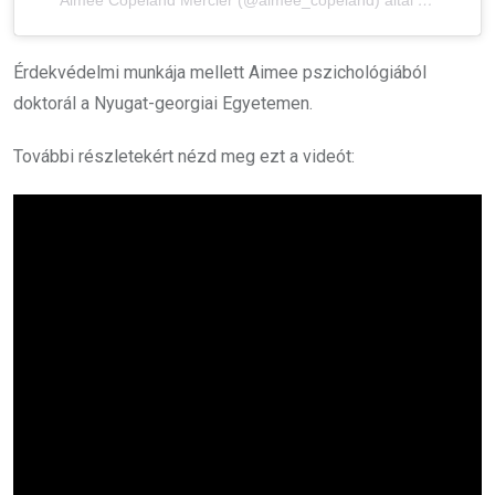
Aimee Copeland Mercier (@aimee_copeland) által megosztott bejegyzés
Érdekvédelmi munkája mellett Aimee pszichológiából
doktorál a Nyugat-georgiai Egyetemen.
További részletekért nézd meg ezt a videót: