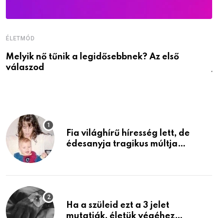
ÉLETMÓD
É
Melyik nő tűnik a legidősebbnek? Az első
D
válaszod
j
Fia világhírű híresség lett, de
édesanyja tragikus múltja
rosszabb, mint azt el tudnád
képzelni
Ha a szüleid ezt a 3 jelet
mutatják, életük végéhez