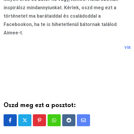
inspirálsz mindannyiunkat. Kérlek, oszd meg ezt a
történetet ma barátaiddal és családoddal a
Facebookon, ha te is hihetetlenül bátornak találod
Aimee-t.
via
Oszd meg ezt a posztot:
Pinterest
Whatsapp
Reddit
Share
via