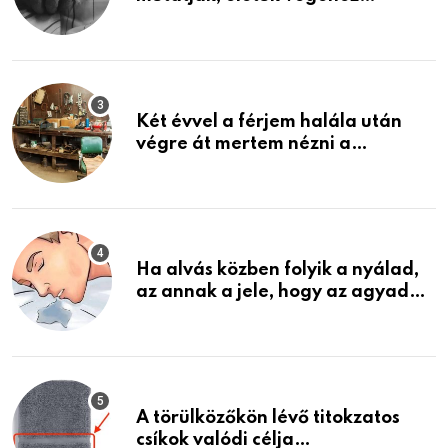
közeledhetnek. Készülj fel arra,
ami jön
Két évvel a férjem halála után
végre át mertem nézni a
garázsban lévő holmiját – amit
találtam, megváltoztatta az
életemet
Ha alvás közben folyik a nyálad,
az annak a jele, hogy az agyad…
A törülközőkön lévő titokzatos
csíkok valódi célja…