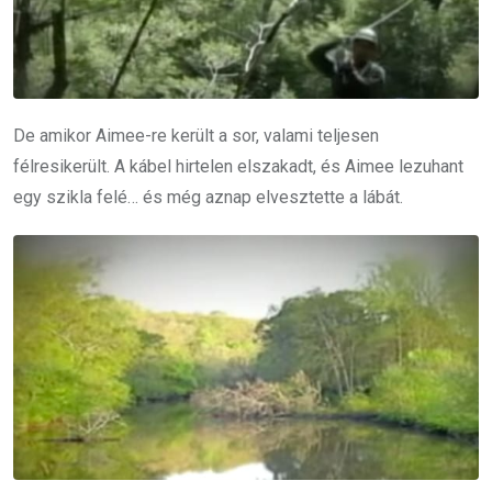
De amikor Aimee-re került a sor, valami teljesen
félresikerült. A kábel hirtelen elszakadt, és Aimee lezuhant
egy szikla felé… és még aznap elvesztette a lábát.