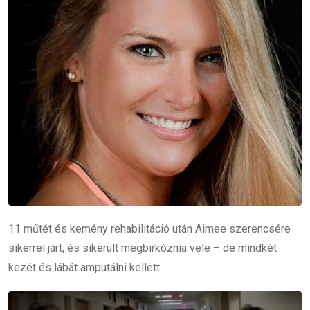
11 műtét és kemény rehabilitáció után Aimee szerencsére
sikerrel járt, és sikerült megbirkóznia vele – de mindkét
kezét és lábát amputálni kellett.