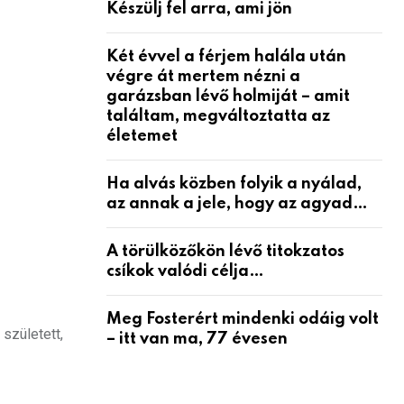
Készülj fel arra, ami jön
Két évvel a férjem halála után
végre át mertem nézni a
garázsban lévő holmiját – amit
találtam, megváltoztatta az
életemet
Ha alvás közben folyik a nyálad,
az annak a jele, hogy az agyad…
A törülközőkön lévő titokzatos
csíkok valódi célja…
Meg Fosterért mindenki odáig volt
 született,
– itt van ma, 77 évesen