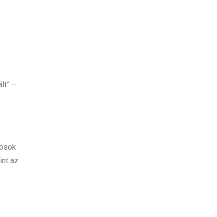
lt” –
vosok
int az