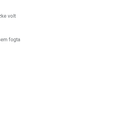
zke volt
sem fogta