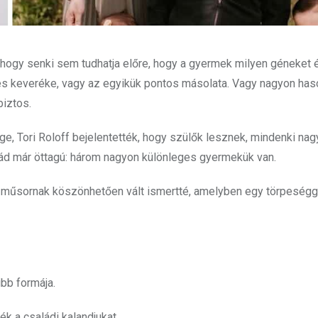
 hogy senki sem tudhatja előre, hogy a gyermek milyen géneket 
tes keveréke, vagy az egyikük pontos másolata. Vagy nagyon haso
biztos.
e, Tori Roloff bejelentették, hogy szülők lesznek, mindenki na
salád már öttagú: három nagyon különleges gyermekük van.
ű műsornak köszönhetően vált ismertté, amelyben egy törpeségg
ibb formája.
ék a családi kalandjukat.