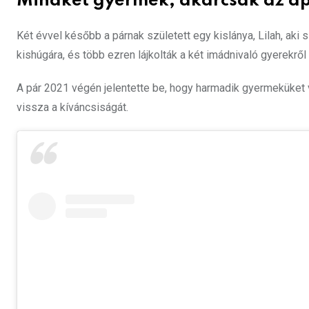
Mindkét gyermek, akárcsak az a
Két évvel később a párnak született egy kislánya, Lilah, aki
kishúgára, és több ezren lájkolták a két imádnivaló gyerekről 
A pár 2021 végén jelentette be, hogy harmadik gyermeküket 
vissza a kíváncsiságát.