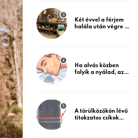
Készülj fel arra, ami
jön
Két évvel a férjem
halála után végre át
mertem nézni a
garázsban lévő
holmiját – amit
találtam,
megváltoztatta az
Ha alvás közben
életemet
folyik a nyálad, az
annak a jele, hogy
az agyad…
A törülközőkön lévő
titokzatos csíkok
valódi célja…