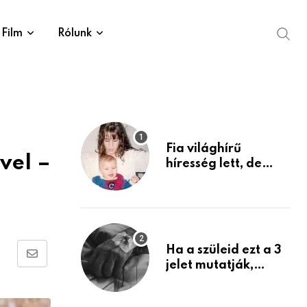
Film
Rólunk
Fia világhírű
vel –
híresség lett, de
édesanyja tragikus
múltja rosszabb,
mint azt el tudnád
képzelni
Ha a szüleid ezt a 3
Share
jelet mutatják,
életük végéhez
via
közeledhetnek.
Email