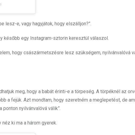
s
pe lesz-e, vagy hagyjátok, hogy elszálljon?”.
gy később egy Instagram-sztorin keresztül válaszol.
velem, hogy császármetszésre lesz szükségem, nyilvánvalóvá vá
hatjuk meg, hogy a babát érinti-e a törpeség. A törpéknél az or
bb a fejük. Azt mondtam, hogy szeretném a meglepetést, de am
 ponton nyilvánvalóvá válik”.
gy néz ki ma a három gyerek.