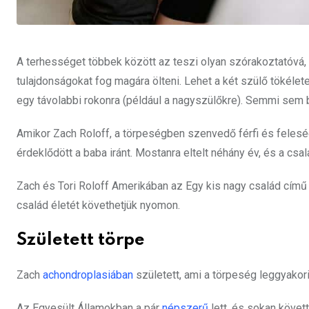
A terhességet többek között az teszi olyan szórakoztatóvá,
tulajdonságokat fog magára ölteni. Lehet a két szülő tökéle
egy távolabbi rokonra (például a nagyszülőkre). Semmi sem 
Amikor Zach Roloff, a törpeségben szenvedő férfi és feleség
érdeklődött a baba iránt. Mostanra eltelt néhány év, és a c
Zach és Tori Roloff Amerikában az Egy kis nagy család cím
család életét követhetjük nyomon.
Született törpe
Zach
achondroplasiában
született, ami a törpeség leggyakor
Az Egyesült Államokban a pár
népszerű
lett, és sokan követt