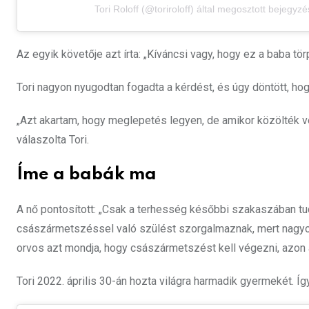
Tori Roloff (@toriroloff) által megosztott bejegyzé
Az egyik követője azt írta: „Kíváncsi vagy, hogy ez a baba tör
Tori nagyon nyugodtan fogadta a kérdést, és úgy döntött, ho
„Azt akartam, hogy meglepetés legyen, de amikor közölték 
válaszolta Tori.
Íme a babák ma
A nő pontosított: „Csak a terhesség későbbi szakaszában tud
császármetszéssel való szülést szorgalmaznak, mert nagyo
orvos azt mondja, hogy császármetszést kell végezni, azon a
Tori 2022. április 30-án hozta világra harmadik gyermekét. Í