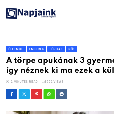
Skip
to
content
ÉLETMÓD
EMBEREK
FÉRFIAK
NŐK
A törpe apukának 3 gyerme
így néznek ki ma ezek a k
2 MINUTES READ
772
VIEWS
Pinterest
Whatsapp
Reddit