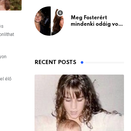
Meg Fosterért
mindenki odáig volt
és
– itt van ma, 77
nlíthat
évesen
gyon
RECENT POSTS
el élő