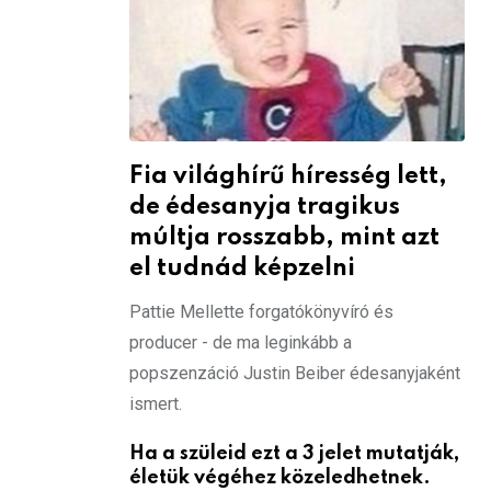
Fia világhírű híresség lett,
de édesanyja tragikus
múltja rosszabb, mint azt
el tudnád képzelni
Pattie Mellette forgatókönyvíró és
producer - de ma leginkább a
popszenzáció Justin Beiber édesanyjaként
ismert.
Ha a szüleid ezt a 3 jelet mutatják,
életük végéhez közeledhetnek.