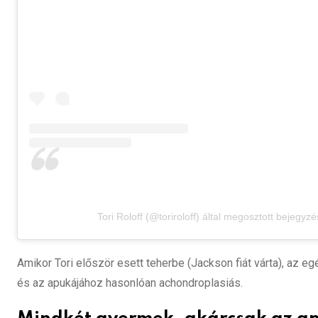
Tori Roloff (@toriroloff) által megosztott bejegyzé
Amikor Tori először esett teherbe (Jackson fiát várta), az eg
és az apukájához hasonlóan achondroplasiás.