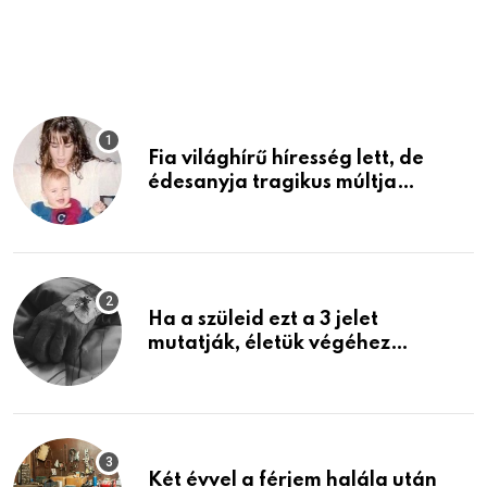
p
Fia világhírű híresség lett, de
édesanyja tragikus múltja
rosszabb, mint azt el tudnád
képzelni
Ha a szüleid ezt a 3 jelet
mutatják, életük végéhez
közeledhetnek. Készülj fel arra,
ami jön
Két évvel a férjem halála után