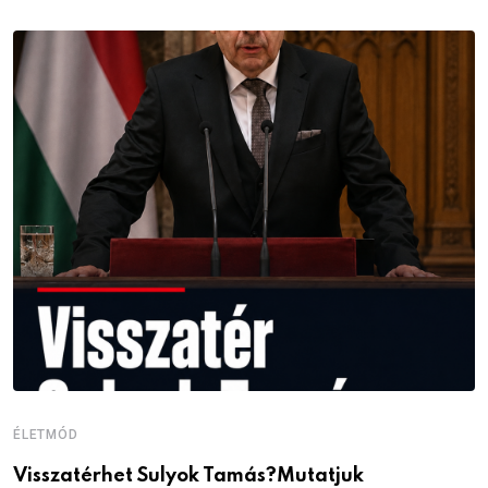
ÉLETMÓD
É
Visszatérhet Sulyok Tamás?Mutatjuk
J