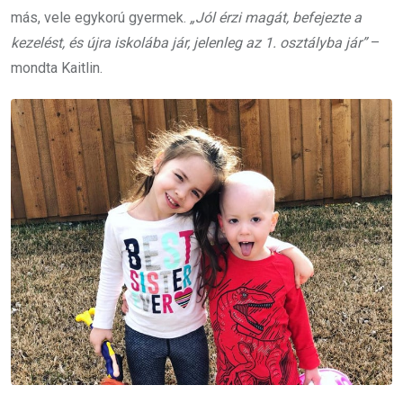
más, vele egykorú gyermek.
„Jól érzi magát, befejezte a
kezelést, és újra iskolába jár, jelenleg az 1. osztályba jár”
–
mondta Kaitlin.