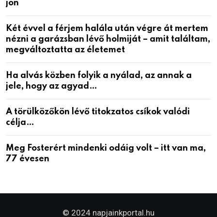
jön
Két évvel a férjem halála után végre át mertem
nézni a garázsban lévő holmiját – amit találtam,
megváltoztatta az életemet
Ha alvás közben folyik a nyálad, az annak a
jele, hogy az agyad…
A törülközőkön lévő titokzatos csíkok valódi
célja…
Meg Fosterért mindenki odáig volt – itt van ma,
77 évesen
© 2024 napjainkportal.hu