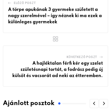
ELŐZŐ POSZT
A törpe apukának 3 gyermeke született a
nagy szerelmével – így néznek ki ma ezek a
különleges gyermekek
KÖVETKEZŐ POSZT
A hajléktalan férfi kér egy szelet
születésnapi tortát, a fodrász pedig új
külsőt és vacsorát ad neki az étteremben.
Ajánlott posztok