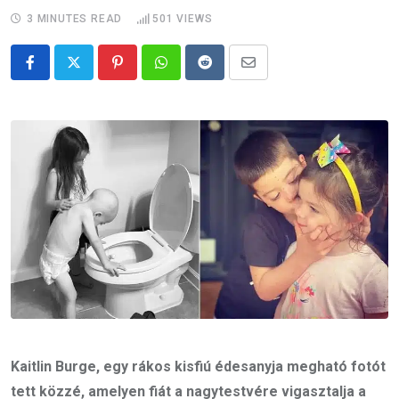
3 MINUTES READ
501
VIEWS
Pinterest
Whatsapp
Reddit
Share
via
Email
Kaitlin Burge, egy rákos kisfiú édesanyja megható fotót
tett közzé, amelyen fiát a nagytestvére vigasztalja a