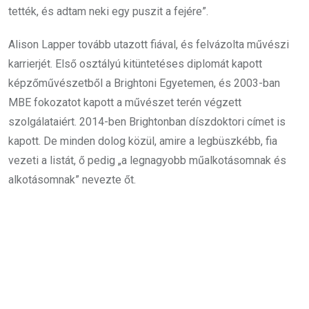
tették, és adtam neki egy puszit a fejére”.
Alison Lapper tovább utazott fiával, és felvázolta művészi
karrierjét.
Első osztályú kitüntetéses diplomát kapott
képzőművészetből a Brightoni Egyetemen, és 2003-ban
MBE fokozatot kapott a művészet terén végzett
szolgálataiért. 2014-ben Brightonban díszdoktori címet is
kapott. De minden dolog közül, amire a legbüszkébb,
fia
vezeti a listát, ő pedig „a legnagyobb műalkotásomnak és
alkotásomnak” nevezte őt.