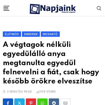
Skip
to
content
ÉLETMÓD
EMBEREK
MEGHATÓ
A végtagok nélküli
egyedülálló anya
megtanulta egyedül
felnevelni a fiát, csak hogy
később örökre elveszítse
3 MINUTES READ
599
VIEWS