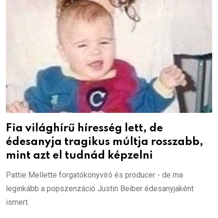
Fia világhírű híresség lett, de
édesanyja tragikus múltja rosszabb,
mint azt el tudnád képzelni
Pattie Mellette forgatókönyvíró és producer - de ma
leginkább a popszenzáció Justin Beiber édesanyjaként
ismert.