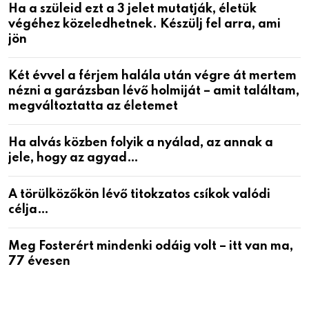
Ha a szüleid ezt a 3 jelet mutatják, életük
végéhez közeledhetnek. Készülj fel arra, ami
jön
Két évvel a férjem halála után végre át mertem
nézni a garázsban lévő holmiját – amit találtam,
megváltoztatta az életemet
Ha alvás közben folyik a nyálad, az annak a
jele, hogy az agyad…
A törülközőkön lévő titokzatos csíkok valódi
célja…
Meg Fosterért mindenki odáig volt – itt van ma,
77 évesen