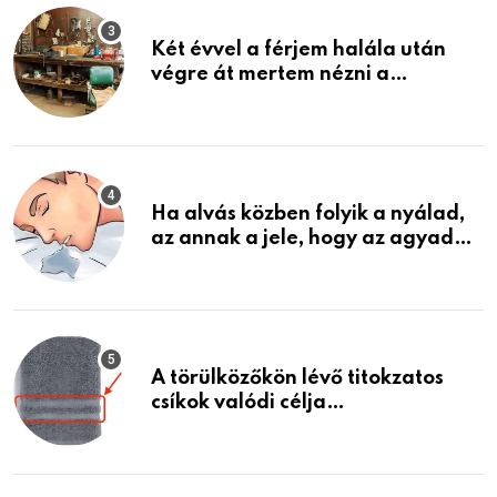
Két évvel a férjem halála után
végre át mertem nézni a
garázsban lévő holmiját – amit
találtam, megváltoztatta az
életemet
Ha alvás közben folyik a nyálad,
az annak a jele, hogy az agyad…
A törülközőkön lévő titokzatos
csíkok valódi célja…