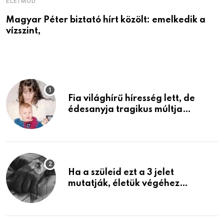
ÉLETMÓD
E
Magyar Péter biztató hírt közölt: emelkedik a
Ö
vízszint,
a
Fia világhírű híresség lett, de
édesanyja tragikus múltja
rosszabb, mint azt el tudnád
képzelni
Ha a szüleid ezt a 3 jelet
mutatják, életük végéhez
közeledhetnek. Készülj fel arra,
ami jön