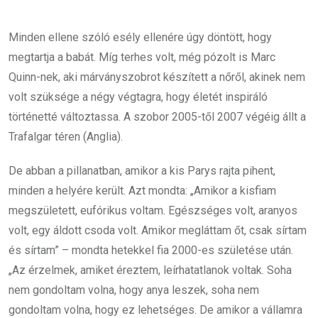
Minden ellene szóló esély ellenére úgy döntött, hogy
megtartja a babát. Míg terhes volt, még pózolt is Marc
Quinn-nek, aki márványszobrot készített a nőről, akinek nem
volt szüksége a négy végtagra, hogy életét inspiráló
történetté változtassa. A szobor 2005-től 2007 végéig állt a
Trafalgar téren (Anglia).
De abban a pillanatban, amikor a kis Parys rajta pihent,
minden a helyére került. Azt mondta: „Amikor a kisfiam
megszületett, eufórikus voltam. Egészséges volt, aranyos
volt, egy áldott csoda volt. Amikor megláttam őt, csak sírtam
és sírtam” – mondta hetekkel fia 2000-es születése után.
„Az érzelmek, amiket éreztem, leírhatatlanok voltak. Soha
nem gondoltam volna, hogy anya leszek, soha nem
gondoltam volna, hogy ez lehetséges. De amikor a vállamra