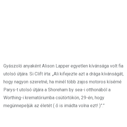
Gyászoló anyaként Alison Lapper egyetlen kívánsága volt fia
utolsó útjára. Si Clift írta: „Ali kifejezte azt a drága kívánságát,
hogy nagyon szeretné, ha minél több zajos motoros kísérné
Parys-t utolsó útjára a Shoreham by sea-i otthonából a
Worthing-i krematóriumba csütörtökön, 29-én, hogy
megünnepeljük az életét ( ő is imádta volna ezt! )”.”