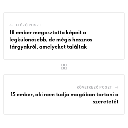
ELŐZŐ POSZT
18 ember megosztotta képeit a
legkülönösebb, de mégis hasznos
tárgyakról, amelyeket találtak
KÖVETKEZŐ POSZT
15 ember, aki nem tudja magában tartani a
szeretetét