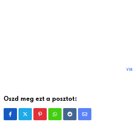
via
Oszd meg ezt a posztot:
Pinterest
Whatsapp
Reddit
Share
via
Email