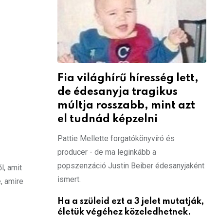
Fia világhírű híresség lett,
de édesanyja tragikus
múltja rosszabb, mint azt
el tudnád képzelni
Pattie Mellette forgatókönyvíró és
producer - de ma leginkább a
popszenzáció Justin Beiber édesanyjaként
l, amit
ismert.
, amire
Ha a szüleid ezt a 3 jelet mutatják,
életük végéhez közeledhetnek.