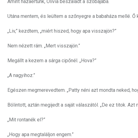
Amint hazaértünk, Olivia beszaladt a szobájába.
Utána mentem, és leültem a szőnyegre a babaháza mellé. Ő kö
„Liv,” kezdtem, „miért hiszed, hogy apa visszajön?”
Nem nézett rám. „Mert visszajön.”
Megállt a kezem a sárga cipőnél. „Hova?”
„A nagyihoz.”
Egészen megmerevedtem. „Patty néni azt mondta neked, ho
Bólintott, aztán megijedt a saját válaszától. „De ez titok. Azt 
„Mit rontanék el?”
„Hogy apa megtaláljon engem.”