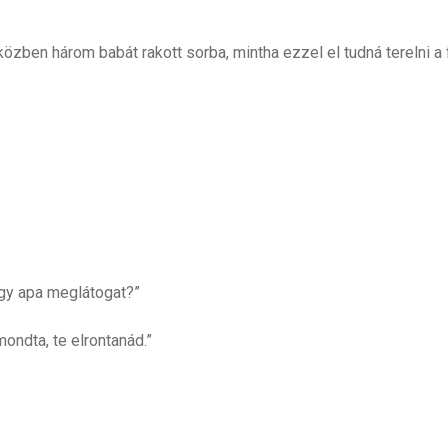
zben három babát rakott sorba, mintha ezzel el tudná terelni a 
gy apa meglátogat?”
mondta, te elrontanád.”