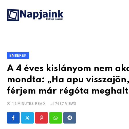
Skip
to
content
EMBEREK
A 4 éves kislányom nem akar
mondta: „Ha apu visszajön
férjem már régóta meghalt
12 MINUTES READ
7687
VIEWS
Pinterest
Whatsapp
Reddit