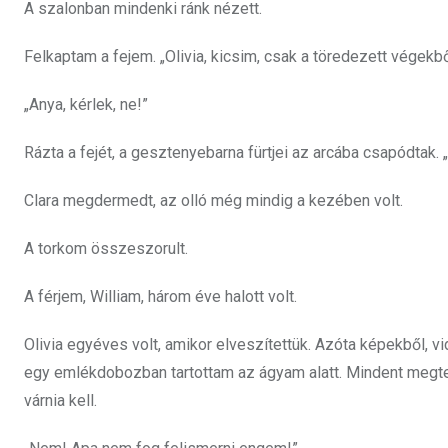
A szalonban mindenki ránk nézett.
Felkaptam a fejem. „Olivia, kicsim, csak a töredezett végekb
„Anya, kérlek, ne!”
Rázta a fejét, a gesztenyebarna fürtjei az arcába csapódtak
Clara megdermedt, az olló még mindig a kezében volt.
A torkom összeszorult.
A férjem, William, három éve halott volt.
Olivia egyéves volt, amikor elveszítettük. Azóta képekből, vi
egy emlékdobozban tartottam az ágyam alatt. Mindent megtet
várnia kell.