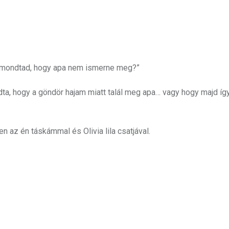
t mondtad, hogy apa nem ismerne meg?”
ndta, hogy a göndör hajam miatt talál meg apa… vagy hogy majd íg
ben az én táskámmal és Olivia lila csatjával.