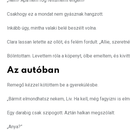
„Nem! Apa nem fog felismerni engem!”
Csakhogy ez a mondat nem gyásznak hangzott.
Inkább úgy, mintha valaki belé beszélt volna.
Clara lassan letette az ollót, és felém fordult. „Allie, szeret
Bólintottam. Levettem róla a köpenyt, ölbe emeltem, és kivit
Az autóban
Remegő kézzel kötöttem be a gyerekülésbe.
„Bármit elmondhatsz nekem, Liv. Ha kell, még fagyizni is elm
Egy darabig csak szipogott. Aztán halkan megszólalt:
„Anya?”