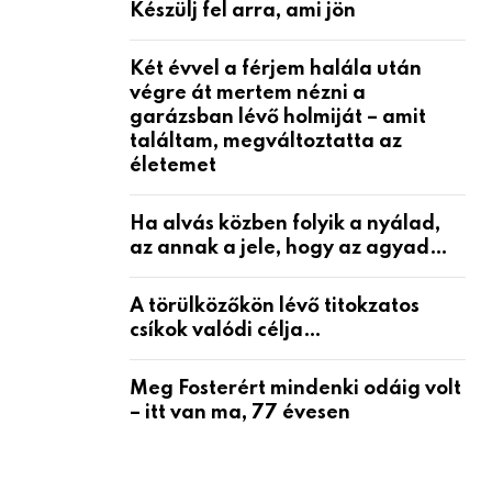
Készülj fel arra, ami jön
Két évvel a férjem halála után
végre át mertem nézni a
garázsban lévő holmiját – amit
találtam, megváltoztatta az
életemet
Ha alvás közben folyik a nyálad,
az annak a jele, hogy az agyad…
A törülközőkön lévő titokzatos
csíkok valódi célja…
Meg Fosterért mindenki odáig volt
– itt van ma, 77 évesen