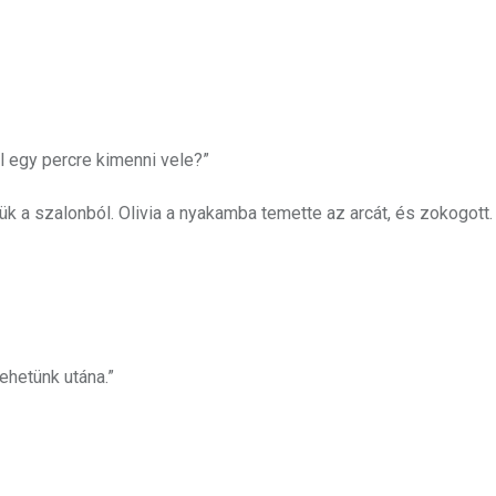
nél egy percre kimenni vele?”
tük a szalonból. Olivia a nyakamba temette az arcát, és zokogott.
ehetünk utána.”