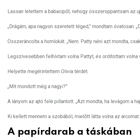
Lassan letettem a babacipőt, nehogy összeroppantsam az uj
„Drágám, apa nagyon szeretett téged,” mondtam óvatosan. „
Összeráncolta a homlokát. „Nem. Patty néni azt mondta, csak
Legszívesebben felhívtam volna Pattyt, és ordítottam volna 
Helyette megérintettem Olivia térdét.
„Mit mondott még a nagyi?”
A lányom az ajtó felé pillantott. „Azt mondta, ha levágom a h
Ki kellett mennem a szobából, mielőtt látta volna az arcomat.
A papírdarab a táskában