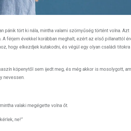
 pánik tört ki nála, mintha valami szörnyűség történt volna. Azt
. A férjem évekkel korábban meghalt, ezért az első pillanattól é
hoz, hogy elkezdjek kutakodni, és végül egy olyan családi titokra
ózsaszín köpenytől sem ijedt meg, és még akkor is mosolygott, am
gy nevessen.
, mintha valaki megégette volna őt.
kérlek, ne!”