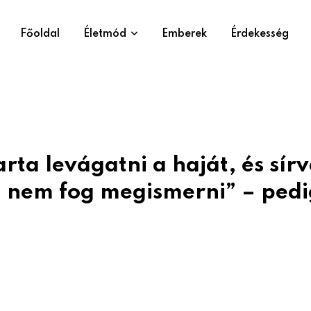
Főoldal
Életmód
Emberek
Érdekesség
ta levágatni a haját, és sír
, nem fog megismerni” – pedi