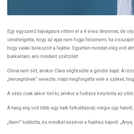
Egy egyszerű hajvágásra vittem el a 4 éves lányomat, de olyan
ismételgette, hogy az apja nem fogja felismerni, ha visszajön
hogy valaki beleszólt a fejébe. Egyetlen mondat elég volt ah
bukkantam, ami mindent szétzilált.
Olivia nem sírt, amikor Clara végfésülte a göndör haját. A r
„hercegnőnek” nevezte, majd megforgatta vele a széket, ho
A sírás csak akkor tört ki, amikor a fodrász kinyitotta az ollót.
A hang alig volt több egy halk felkiáltásnál, mégis úgy hatott
„Nem!” kiáltotta, és mindkét kezével a fejéhez kapott. „Anya, 