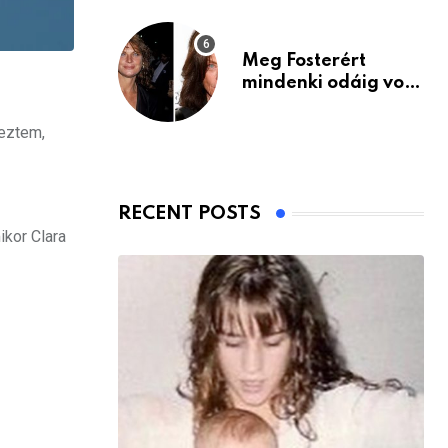
Meg Fosterért
mindenki odáig volt
– itt van ma, 77
évesen
reztem,
RECENT POSTS
ikor Clara