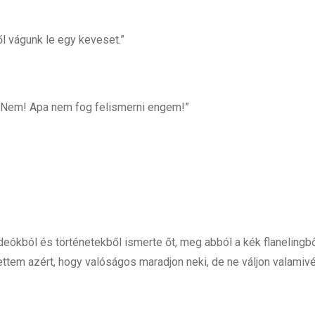
ől vágunk le egy keveset.”
. „Nem! Apa nem fog felismerni engem!”
deókból és történetekből ismerte őt, meg abból a kék flanelingbő
tem azért, hogy valóságos maradjon neki, de ne váljon valamivé