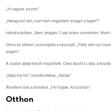
„Itt vagyok, kicsim.”
„Haragszol rám, mert nem engedtem levágni a hajam?”
Hátrafordultam. „Nem, drágám. Csak érteni szeretném. Miér
Olivia az ölében szorongatta a nyusziját. „Patty néni azt mo
engem.”
A szalon ajtaja kinyílt mögöttünk. Clara lépett ki rajta, a kezé
„Majd hívj fel,” mondta halkan. „Kérlek.”
Átvettem tőle a holmikat. „Fel foglak. Köszönöm.”
Otthon