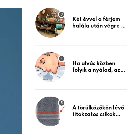
via
Készülj fel arra, ami
jön
Email
Két évvel a férjem
halála után végre át
mertem nézni a
garázsban lévő
holmiját – amit
találtam,
megváltoztatta az
Ha alvás közben
életemet
folyik a nyálad, az
annak a jele, hogy
az agyad…
A törülközőkön lévő
titokzatos csíkok
valódi célja…