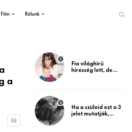
Film
Rólunk
Fia világhírű
va
híresség lett, de
édesanyja tragikus
g a
múltja rosszabb,
mint azt el tudnád
képzelni
Ha a szüleid ezt a 3
jelet mutatják,
életük végéhez
Share
közeledhetnek.