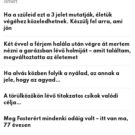
ismert.
Ha a szüleid ezt a 3 jelet mutatják, életük
végéhez közeledhetnek. Készülj fel arra, ami
jön
Két évvel a férjem halála után végre át mertem
nézni a garázsban lévő holmiját – amit találtam,
megváltoztatta az életemet
Ha alvás közben folyik a nyálad, az annak a
jele, hogy az agyad…
A törülközőkön lévő titokzatos csíkok valódi
célja…
Meg Fosterért mindenki odáig volt – itt van ma,
77 évesen