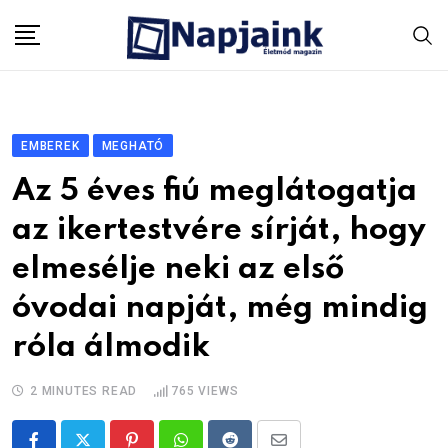
Skip
to
content
EMBEREK
MEGHATÓ
Az 5 éves fiú meglátogatja
az ikertestvére sírját, hogy
elmesélje neki az első
óvodai napját, még mindig
róla álmodik
2 MINUTES READ
765
VIEWS