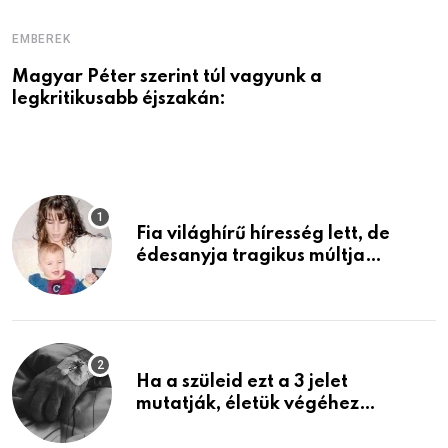
EMBEREK
E
Magyar Péter szerint túl vagyunk a
A
legkritikusabb éjszakán:
Fia világhírű híresség lett, de
édesanyja tragikus múltja
rosszabb, mint azt el tudnád
képzelni
Ha a szüleid ezt a 3 jelet
mutatják, életük végéhez
közeledhetnek. Készülj fel arra,