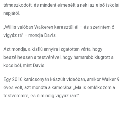
támaszkodott, és mindent elmesélt a neki az első iskolai
napjáról.
„Willis valóban Walkeren keresztül él – és szerintem ő
vigyáz rá” – mondja Davis.
Azt mondja, a kisfiú annyira izgatottan várta, hogy
beszélhessen a testvérével, hogy hamarabb kiugrott a
kocsiból, mint Davis.
Egy 2016 karácsonyán készült videóban, amikor Walker 9
éves volt, azt mondta a kamerába: „Ma is emlékszem a
testvéremre, és ő mindig vigyáz rám”.