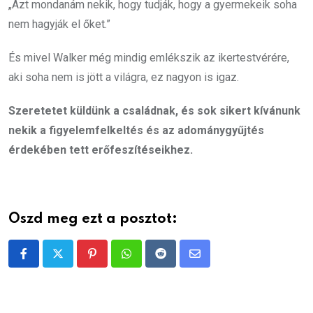
„Azt mondanám nekik, hogy tudják, hogy a gyermekeik soha
nem hagyják el őket.”
És mivel Walker még mindig emlékszik az ikertestvérére,
aki soha nem is jött a világra, ez nagyon is igaz.
Szeretetet küldünk a családnak, és sok sikert kívánunk
nekik a figyelemfelkeltés és az adománygyűjtés
érdekében tett erőfeszítéseikhez.
Oszd meg ezt a posztot:
Pinterest
Whatsapp
Reddit
Share
via
Email