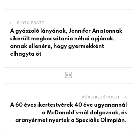
ELŐZŐ POSZT
A gyászoló lányának, Jennifer Anistonnak
sikerült megbocsátania néhai apjának,
annak ellenére, hogy gyermekként
elhagyta őt
KÖVETKEZŐ POSZT
A 60 éves ikertestvérek 40 éve ugyanannál
a McDonald’s-nál dolgoznak, és
aranyérmet nyertek a Speciális Olimpián.