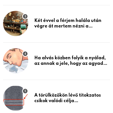
ami jön
Két évvel a férjem halála után
végre át mertem nézni a
garázsban lévő holmiját – amit
találtam, megváltoztatta az
életemet
Ha alvás közben folyik a nyálad,
az annak a jele, hogy az agyad…
A törülközőkön lévő titokzatos
csíkok valódi célja…