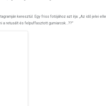
ramján keresztül. Egy friss fotójához azt írja: „Az idő jelei ell
i a retusált és felpuffasztott gumiarcok…??”