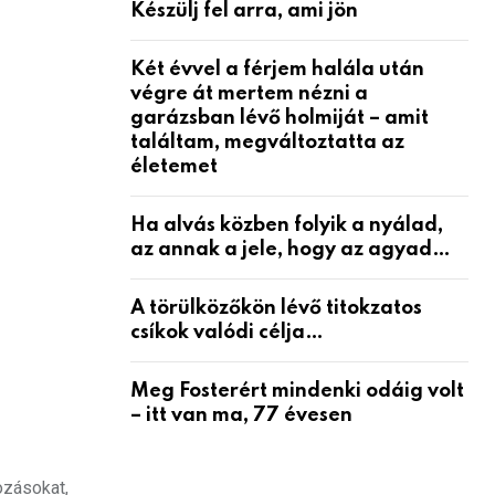
Készülj fel arra, ami jön
Két évvel a férjem halála után
végre át mertem nézni a
garázsban lévő holmiját – amit
találtam, megváltoztatta az
életemet
Ha alvás közben folyik a nyálad,
az annak a jele, hogy az agyad…
A törülközőkön lévő titokzatos
csíkok valódi célja…
Meg Fosterért mindenki odáig volt
– itt van ma, 77 évesen
ozásokat,