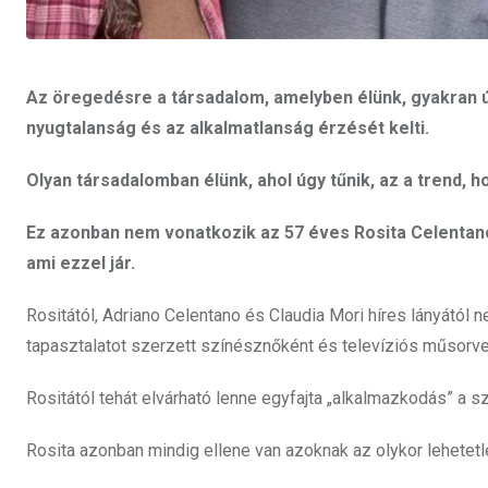
Az öregedésre a társadalom, amelyben élünk, gyakran úg
nyugtalanság és az alkalmatlanság érzését kelti.
Olyan társadalomban élünk, ahol úgy tűnik, az a trend, 
Ez azonban nem vonatkozik az 57 éves Rosita Celentanó
ami ezzel jár.
Rositától, Adriano Celentano és Claudia Mori híres lányától
tapasztalatot szerzett színésznőként és televíziós műsorve
Rositától tehát elvárható lenne egyfajta „alkalmazkodás” a
Rosita azonban mindig ellene van azoknak az olykor lehetetl