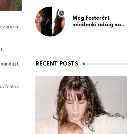
Meg Fosterért
mindenki odáig volt
szinte a
– itt van ma, 77
évesen
t.
 mindazt,
RECENT POSTS
os fontos