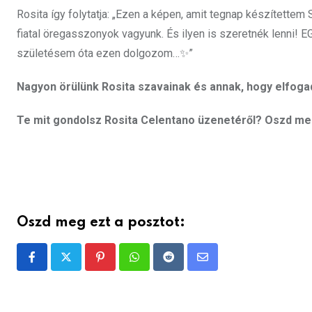
Rosita így folytatja: „Ezen a képen, amit tegnap készítette
fiatal öregasszonyok vagyunk. És ilyen is szeretnék lenni
születésem óta ezen dolgozom…✨”
Nagyon örülünk Rosita szavainak és annak, hogy elfogad
Te mit gondolsz Rosita Celentano üzenetéről? Oszd meg 
Oszd meg ezt a posztot:
Pinterest
Whatsapp
Reddit
Share
via
Email