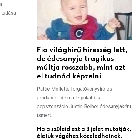
a
 tudása
Fia világhírű híresség lett,
de édesanyja tragikus
múltja rosszabb, mint azt
el tudnád képzelni
Pattie Mellette forgatókönyvíró és
producer - de ma leginkább a
popszenzáció Justin Beiber édesanyjaként
ismert.
Ha a szüleid ezt a 3 jelet mutatják,
életük végéhez közeledhetnek.