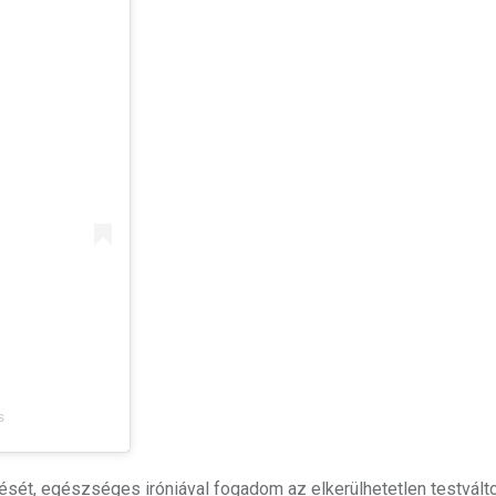
s
edését, egészséges iróniával fogadom az elkerülhetetlen testvált