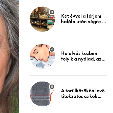
Készülj fel arra, ami
jön
Két évvel a férjem
halála után végre át
mertem nézni a
garázsban lévő
holmiját – amit
találtam,
megváltoztatta az
Ha alvás közben
életemet
folyik a nyálad, az
annak a jele, hogy
az agyad…
A törülközőkön lévő
titokzatos csíkok
valódi célja…