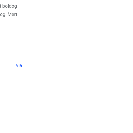
ét boldog
og. Mert
via