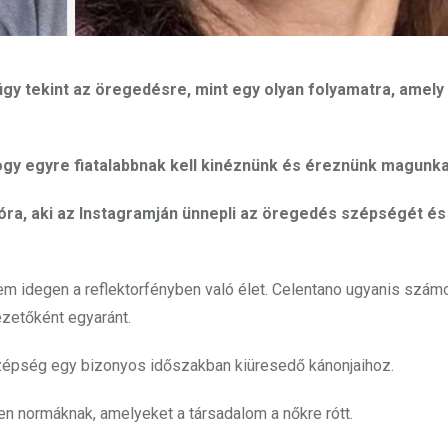
y tekint az öregedésre, mint egy olyan folyamatra, amely 
hogy egyre fiatalabbnak kell kinéznünk és éreznünk magunka
ra, aki az Instagramján ünnepli az öregedés szépségét és
 nem idegen a reflektorfényben való élet. Celentano ugyanis szám
zetőként egyaránt.
 szépség egy bizonyos időszakban kiüresedő kánonjaihoz.
en normáknak, amelyeket a társadalom a nőkre rótt.