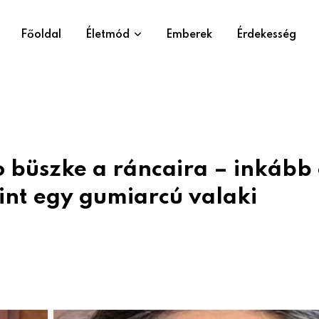
Főoldal
Életmód
Emberek
Érdekesség
o büszke a ráncaira – inkább
int egy gumiarcú valaki