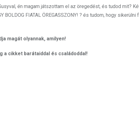
m Susyval, én magam játszottam el az öregedést, és tudod mit? K
! EGY BOLDOG FIATAL ÖREGASSZONY! ? és tudom, hogy sikerülni f
ja magát olyannak, amilyen!
a cikket barátaiddal és családoddal!