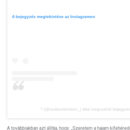
A bejegyzés megtekintése az Instagramon
? (@rositacelentano_) által megosztott bejegyzé
A továbbiakban azt állítja, hogy: „Szeretem a hajam kifehér