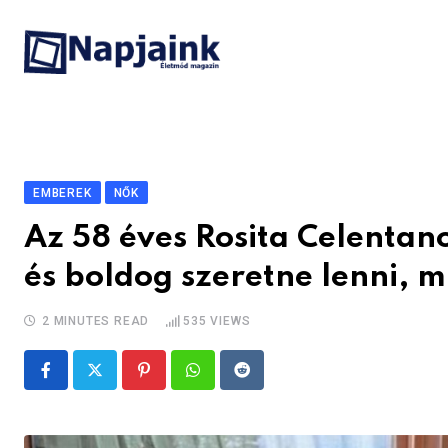
Skip
to
content
EMBEREK
NŐK
Az 58 éves Rosita Celentan
és boldog szeretne lenni, m
2 MINUTES READ
535
VIEWS
Pinterest
Whatsapp
Reddit