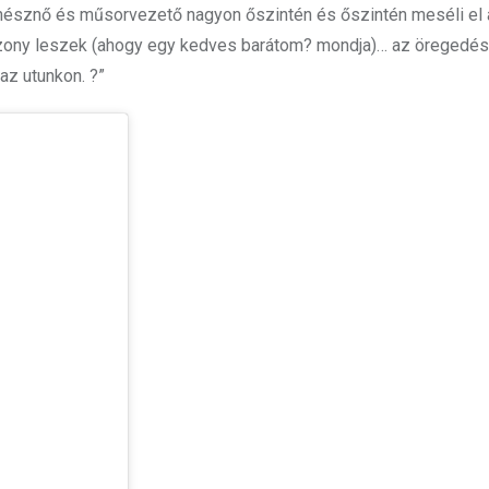
nésznő és műsorvezető nagyon őszintén és őszintén meséli el 
szony leszek (ahogy egy kedves barátom? mondja)… az öregedés
 az utunkon. ?”