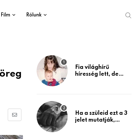
Film
Rólunk
Fia világhírű
 öreg
híresség lett, de
édesanyja tragikus
múltja rosszabb,
mint azt el tudnád
képzelni
Ha a szüleid ezt a 3
Share
jelet mutatják,
életük végéhez
via
közeledhetnek.
Email