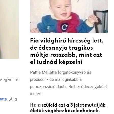
Fia világhírű híresség lett,
de édesanyja tragikus
múltja rosszabb, mint azt
el tudnád képzelni
Pattie Mellette forgatókönyvíró és
producer - de ma leginkább a
 Meg voltak
popszenzáció Justin Beiber édesanyjaként
ismert.
tette
: „Alig
Ha a szüleid ezt a 3 jelet mutatják,
életük végéhez közeledhetnek.