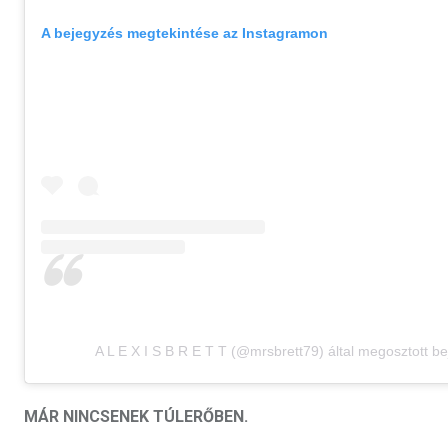
A bejegyzés megtekintése az Instagramon
A L E X I S B R E T T (@mrsbrett79) által megosztott b
MÁR NINCSENEK TÚLERŐBEN.