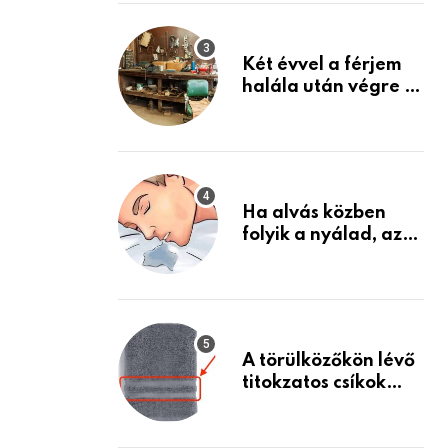
Készülj fel arra, ami
jön
Két évvel a férjem
halála után végre át
mertem nézni a
garázsban lévő
holmiját – amit
találtam,
megváltoztatta az
Ha alvás közben
életemet
folyik a nyálad, az
annak a jele, hogy
az agyad…
A törülközőkön lévő
titokzatos csíkok
valódi célja…