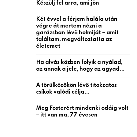
Készülj fel arra, ami jön
Két évvel a férjem halála után
végre át mertem nézni a
garázsban lévő holmiját – amit
találtam, megváltoztatta az
életemet
Ha alvás közben folyik a nyálad,
az annak a jele, hogy az agyad…
A törülközőkön lévő titokzatos
csíkok valódi célja…
Meg Fosterért mindenki odáig volt
– itt van ma, 77 évesen