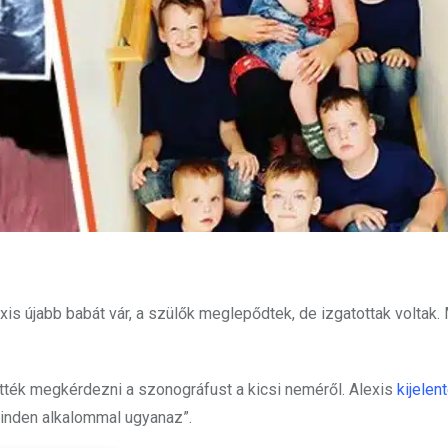
is újabb babát vár, a szülők meglepődtek, de izgatottak voltak.
tették megkérdezni a szonográfust a kicsi neméről. Alexis
kijelen
minden alkalommal ugyanaz”.