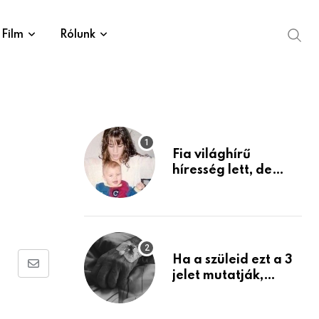
Film
Rólunk
Fia világhírű
híresség lett, de
édesanyja tragikus
múltja rosszabb,
mint azt el tudnád
képzelni
Ha a szüleid ezt a 3
Share
jelet mutatják,
életük végéhez
via
közeledhetnek.
Email