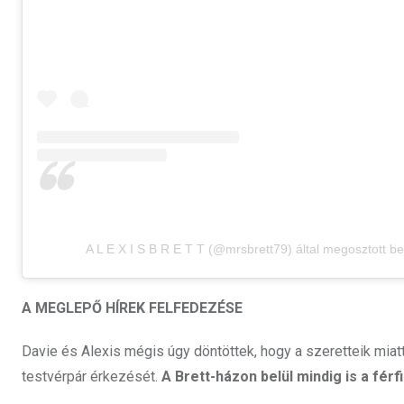
A L E X I S B R E T T (@mrsbrett79) által megosztott b
A MEGLEPŐ HÍREK FELFEDEZÉSE
Davie és Alexis mégis úgy döntöttek, hogy a szeretteik miatt 
testvérpár érkezését.
A Brett-házon belül mindig is a férf