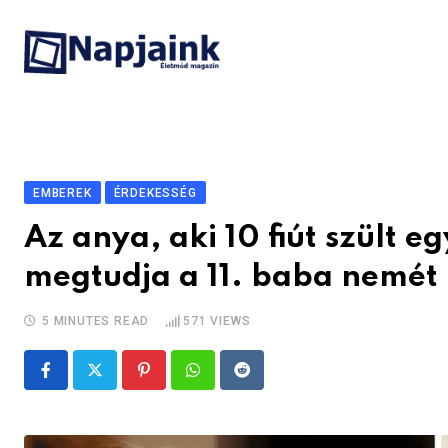
Skip
to
content
EMBEREK
ÉRDEKESSÉG
Az anya, aki 10 fiút szült e
megtudja a 11. baba nemét
5 MINUTES READ
571
VIEWS
Pinterest
Whatsapp
Reddit