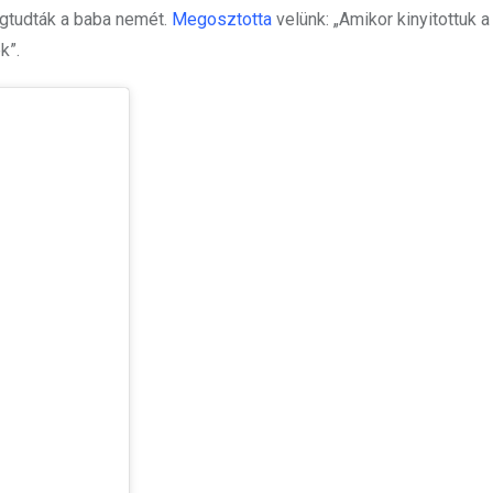
egtudták a baba nemét.
Megosztotta
velünk: „Amikor kinyitottuk a 
k”.