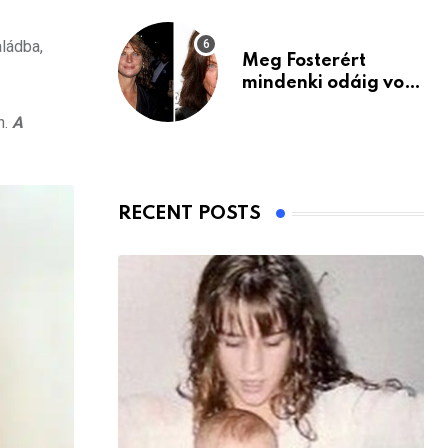
aládba,
Meg Fosterért
mindenki odáig volt
– itt van ma, 77
n.
A
évesen
RECENT POSTS