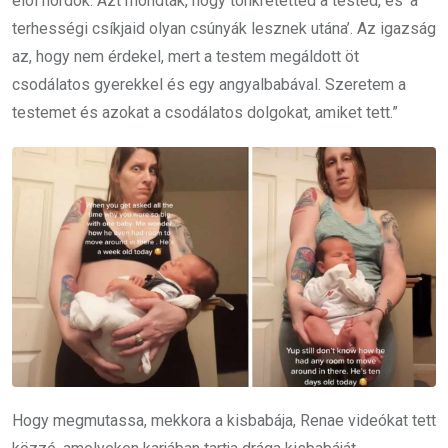
elöl hordok. Azt mondták, hogy tönkretetted a tested, és ‘a
terhességi csíkjaid olyan csúnyák lesznek utána’. Az igazság
az, hogy nem érdekel, mert a testem megáldott öt
csodálatos gyerekkel és egy angyalbabával. Szeretem a
testemet és azokat a csodálatos dolgokat, amiket tett.”
Hogy megmutassa, mekkora a kisbabája, Renae videókat tett