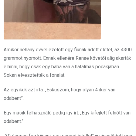
Amikor néhány évvel ezelőtt egy fiúnak adott életet, az 4300
grammot nyomott. Ennek ellenére Renae követői alig akarták
elhinni, hogy csak egy baba van a hatalmas pocakjában.
Sokan elvesztették a fonalat.
Az egyikük azt írta: „Esküszöm, hogy olyan 4 iker van
odabent”.
Egy másik felhasználó pedig így írt: „Egy kifejlett felnőtt van
odabent.”
„30 évesen fog kijönni, egy csomó hitellel” – viccelődött egy