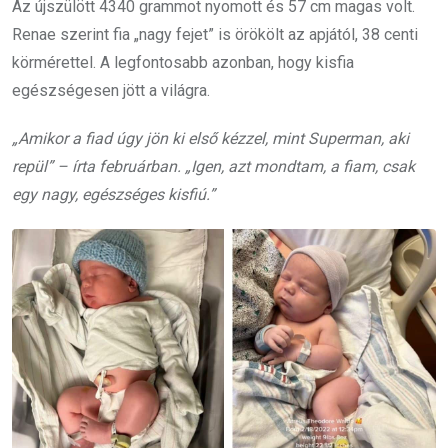
Az újszülött 4340 grammot nyomott és 57 cm magas volt.
Renae szerint fia „nagy fejet” is örökölt az apjától, 38 centi
körmérettel. A legfontosabb azonban, hogy kisfia
egészségesen jött a világra.
„Amikor a fiad úgy jön ki első kézzel, mint Superman, aki
repül” – írta februárban. „Igen, azt mondtam, a fiam, csak
egy nagy, egészséges kisfiú.”