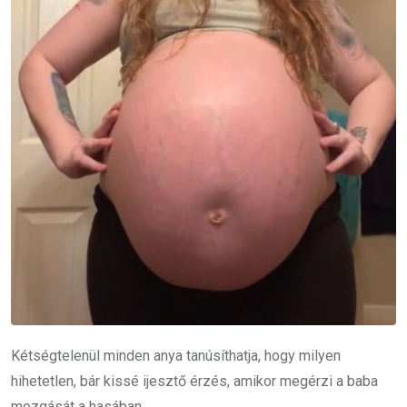
Kétségtelenül minden anya tanúsíthatja, hogy milyen
hihetetlen, bár kissé ijesztő érzés, amikor megérzi a baba
mozgását a hasában.