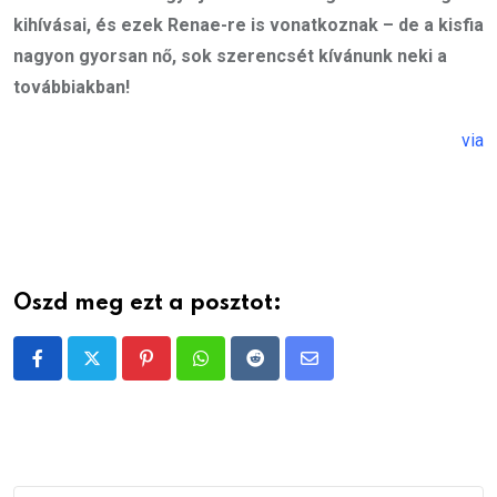
kihívásai, és ezek Renae-re is vonatkoznak – de a kisfia
nagyon gyorsan nő, sok szerencsét kívánunk neki a
továbbiakban!
via
Oszd meg ezt a posztot:
Pinterest
Whatsapp
Reddit
Share
via
Email