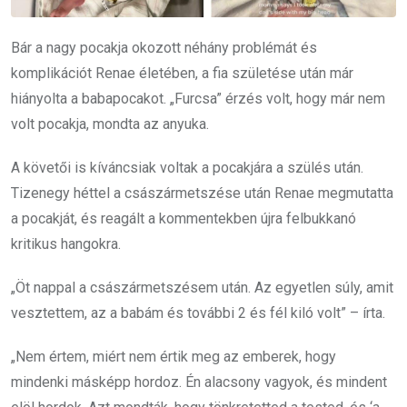
Bár a nagy pocakja okozott néhány problémát és
komplikációt Renae életében, a fia születése után már
hiányolta a babapocakot. „Furcsa” érzés volt, hogy már nem
volt pocakja, mondta az anyuka.
A követői is kíváncsiak voltak a pocakjára a szülés után.
Tizenegy héttel a császármetszése után Renae megmutatta
a pocakját, és reagált a kommentekben újra felbukkanó
kritikus hangokra.
„Öt nappal a császármetszésem után. Az egyetlen súly, amit
vesztettem, az a babám és további 2 és fél kiló volt” – írta.
„Nem értem, miért nem értik meg az emberek, hogy
mindenki másképp hordoz. Én alacsony vagyok, és mindent