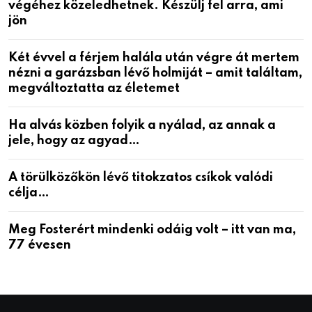
végéhez közeledhetnek. Készülj fel arra, ami
jön
Két évvel a férjem halála után végre át mertem
nézni a garázsban lévő holmiját – amit találtam,
megváltoztatta az életemet
Ha alvás közben folyik a nyálad, az annak a
jele, hogy az agyad…
A törülközőkön lévő titokzatos csíkok valódi
célja…
Meg Fosterért mindenki odáig volt – itt van ma,
77 évesen