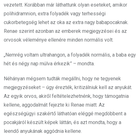
vezetett. Korábban már láthattunk olyan eseteket, amikor
polihidramnion, extra folyadék vagy terhességi
cukorbetegség lehet az oka az extra nagy babapocaknak.
Renae szerint azonban az emberek megjegyzései és az
orvosok véleménye ellenére minden normális volt.
„Nemrég voltam ultrahangon, a folyadék normális, a baba egy
hét és négy nap múlva érkezik” – mondta.
Néhányan mégsem tudták megállni, hogy ne tegyenek
megjegyzéseket – úgy érezték, kritizálniuk kell az anyukát.
Az egyik orvos, akiről feltételezhetnénk, hogy támogatnia
kellene, aggodalmát fejezte ki Renae miatt. Az
egészségügyi szakértő láthatóan eléggé megdöbbent a
pocakjáról készült képek láttán, és azt mondta, hogy a
leendő anyukának aggódnia kellene.