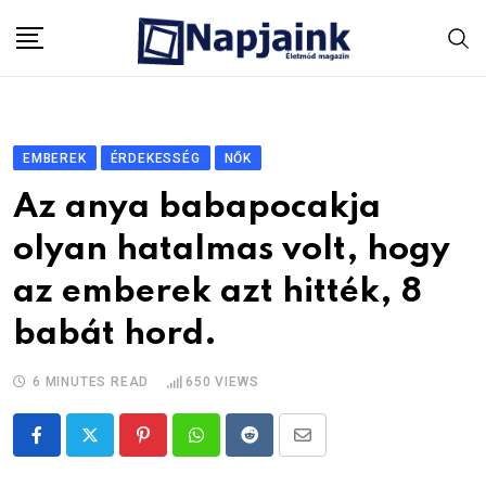
Skip
to
content
EMBEREK
ÉRDEKESSÉG
NŐK
Az anya babapocakja
olyan hatalmas volt, hogy
az emberek azt hitték, 8
babát hord.
6 MINUTES READ
650
VIEWS
Pinterest
Whatsapp
Reddit
Share
via