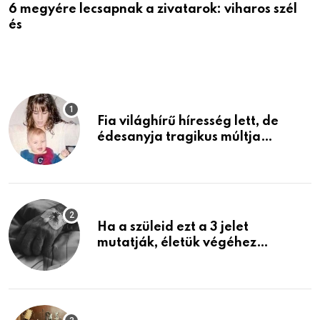
6 megyére lecsapnak a zivatarok: viharos szél
Ö
és
a
Fia világhírű híresség lett, de
édesanyja tragikus múltja
rosszabb, mint azt el tudnád
képzelni
Ha a szüleid ezt a 3 jelet
mutatják, életük végéhez
közeledhetnek. Készülj fel arra,
ami jön