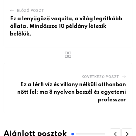
ELŐZŐ POSZT
Ez a lenyűgöző vaquita, a világ legritkább
állata. Mindössze 10 példány létezik
belőlük.
KÖVETKEZŐ POSZT
Ez a férfi víz és villany nélküli otthonban
nőtt fel: ma 8 nyelven beszél és egyetemi
professzor
Ajánlott posztok