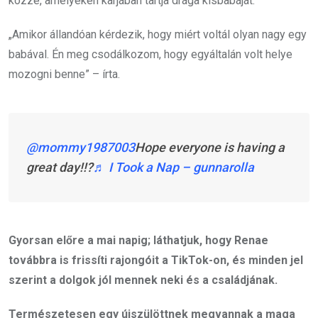
közzé, amelyeken karjában tartja drága kisbabáját.
„Amikor állandóan kérdezik, hogy miért voltál olyan nagy egy
babával. Én meg csodálkozom, hogy egyáltalán volt helye
mozogni benne” – írta.
@mommy1987003
Hope everyone is having a
great day!!?
♬ I Took a Nap – gunnarolla
Gyorsan előre a mai napig; láthatjuk, hogy Renae
továbbra is frissíti rajongóit a TikTok-on, és minden jel
szerint a dolgok jól mennek neki és a családjának.
Természetesen egy újszülöttnek megvannak a maga