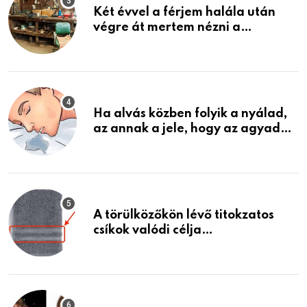
Két évvel a férjem halála után
végre át mertem nézni a
garázsban lévő holmiját – amit
találtam, megváltoztatta az
életemet
Ha alvás közben folyik a nyálad,
az annak a jele, hogy az agyad…
A törülközőkön lévő titokzatos
csíkok valódi célja…