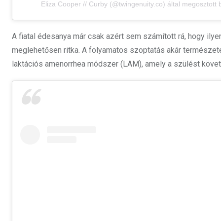
Eliza Cooper // Curby (@twingenuity.co) által megosztott
A fiatal édesanya már csak azért sem számított rá, hogy ilye
meglehetősen ritka. A folyamatos szoptatás akár természe
laktációs amenorrhea módszer (LAM), amely a szülést követ