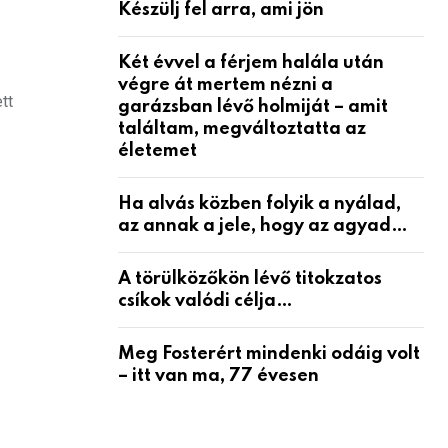
Készülj fel arra, ami jön
Két évvel a férjem halála után
végre át mertem nézni a
tt
garázsban lévő holmiját – amit
találtam, megváltoztatta az
életemet
Ha alvás közben folyik a nyálad,
az annak a jele, hogy az agyad…
A törülközőkön lévő titokzatos
csíkok valódi célja…
Meg Fosterért mindenki odáig volt
– itt van ma, 77 évesen