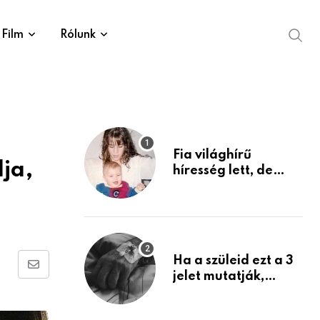
Film
Rólunk
Fia világhírű
ja,
híresség lett, de
édesanyja tragikus
múltja rosszabb,
mint azt el tudnád
képzelni
Ha a szüleid ezt a 3
Share
jelet mutatják,
életük végéhez
via
közeledhetnek.
Email