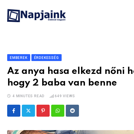
Skip
to
content
EMBEREK
ÉRDEKESSÉG
Az anya hasa elkezd nőni h
hogy 2 baba van benne
4 MINUTES READ
649
VIEWS
Pinterest
Whatsapp
Reddit