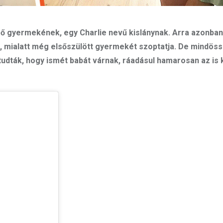
első gyermekének, egy Charlie nevű kislánynak. Arra azonba
, mialatt még elsőszülött gyermekét szoptatja. De mindöss
gtudták, hogy ismét babát várnak, ráadásul hamarosan az is k