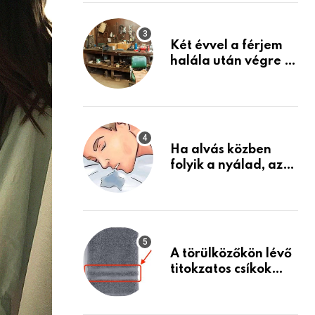
Készülj fel arra, ami
jön
Két évvel a férjem
halála után végre át
mertem nézni a
garázsban lévő
holmiját – amit
találtam,
megváltoztatta az
Ha alvás közben
életemet
folyik a nyálad, az
annak a jele, hogy
az agyad…
A törülközőkön lévő
titokzatos csíkok
valódi célja…