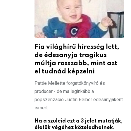
Fia világhírű híresség lett,
de édesanyja tragikus
múltja rosszabb, mint azt
el tudnád képzelni
Pattie Mellette forgatókönyvíró és
producer - de ma leginkább a
popszenzáció Justin Beiber édesanyjaként
ismert.
Ha a szüleid ezt a 3 jelet mutatják,
életük végéhez közeledhetnek.