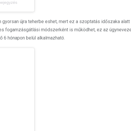
 bejegyzés
n gyorsan újra teherbe eshet, mert ez a szoptatás időszaka alatt
tes fogamzásgátlási módszerként is működhet, ez az úgyneveze
ő 6 hónapon belül alkalmazható.