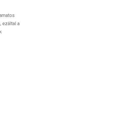
yamatos
 ezáltal a
k