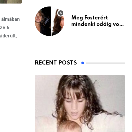
Meg Fosterért
n álmában
mindenki odáig volt
ze 6
– itt van ma, 77
iderült,
évesen
RECENT POSTS