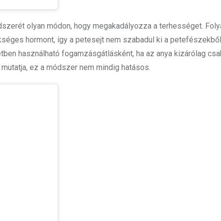
dszerét olyan módon, hogy megakadályozza a terhességet. Fol
séges hormont, így a petesejt nem szabadul ki a petefészekből,
etben használható fogamzásgátlásként, ha az anya kizárólag csa
 mutatja, ez a módszer nem mindig hatásos.