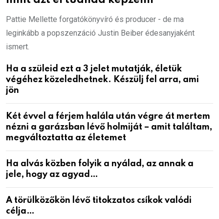
mint azt el tudnád képzelni
Pattie Mellette forgatókönyvíró és producer - de ma
leginkább a popszenzáció Justin Beiber édesanyjaként
ismert.
Ha a szüleid ezt a 3 jelet mutatják, életük
végéhez közeledhetnek. Készülj fel arra, ami
jön
Két évvel a férjem halála után végre át mertem
nézni a garázsban lévő holmiját – amit találtam,
megváltoztatta az életemet
Ha alvás közben folyik a nyálad, az annak a
jele, hogy az agyad…
A törülközőkön lévő titokzatos csíkok valódi
célja…