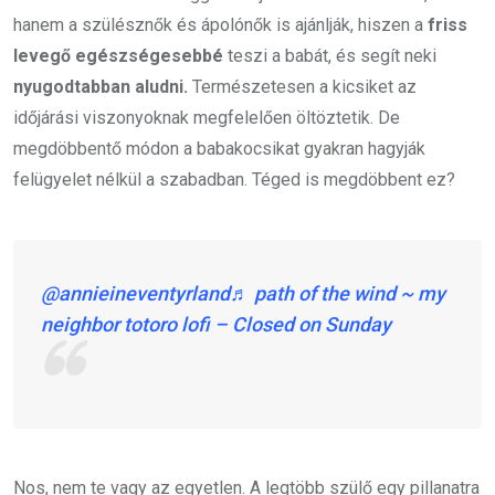
hanem a szülésznők és ápolónők is ajánlják, hiszen a
friss
levegő egészségesebbé
teszi a babát, és segít neki
nyugodtabban aludni.
Természetesen a kicsiket az
időjárási viszonyoknak megfelelően öltöztetik. De
megdöbbentő módon a babakocsikat gyakran hagyják
felügyelet nélkül a szabadban. Téged is megdöbbent ez?
@annieineventyrland
♬ path of the wind ~ my
neighbor totoro lofi – Closed on Sunday
Nos, nem te vagy az egyetlen. A legtöbb szülő egy pillanatra