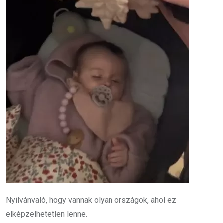
Nyilvánvaló, hogy vannak olyan országok, ahol ez
elképzelhetetlen lenne.