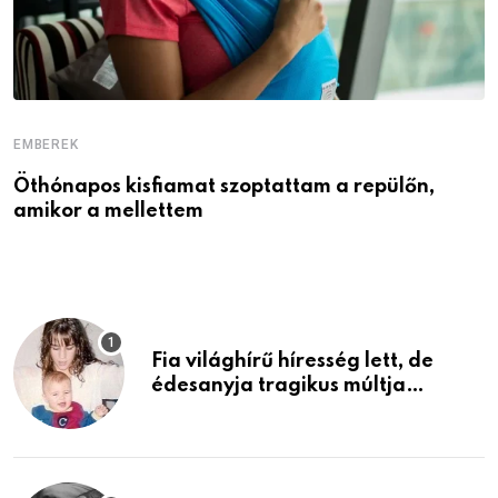
EMBEREK
E
Öthónapos kisfiamat szoptattam a repülőn,
M
amikor a mellettem
l
Fia világhírű híresség lett, de
édesanyja tragikus múltja
rosszabb, mint azt el tudnád
képzelni