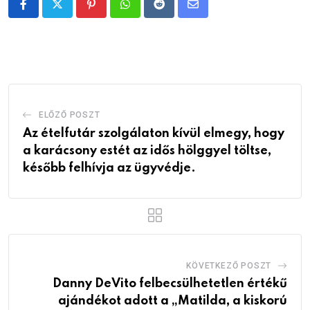
Pinterest
Whatsapp
Reddit
Share
via
Email
ELŐZŐ POSZT
Az ételfutár szolgálaton kívül elmegy, hogy
a karácsony estét az idős hölggyel töltse,
később felhívja az ügyvédje.
KÖVETKEZŐ POSZT
Danny DeVito felbecsülhetetlen értékű
ajándékot adott a „Matilda, a kiskorú