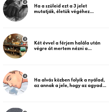
Ha a szüleid ezt a 3 jelet
mutatják, életük végéhez
közeledhetnek. Készülj fel arra,
ami jön
Két évvel a férjem halála után
végre át mertem nézni a
garázsban lévő holmiját – amit
találtam, megváltoztatta az
életemet
Ha alvás közben folyik a nyálad,
az annak a jele, hogy az agyad…