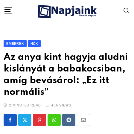
Skip
to
content
EMBEREK
NŐK
Az anya kint hagyja aludni
kislányát a babakocsiban,
amíg bevásárol: „Ez itt
normális”
2 MINUTES READ
466
VIEWS
Pinterest
Whatsapp
Reddit
Share
via