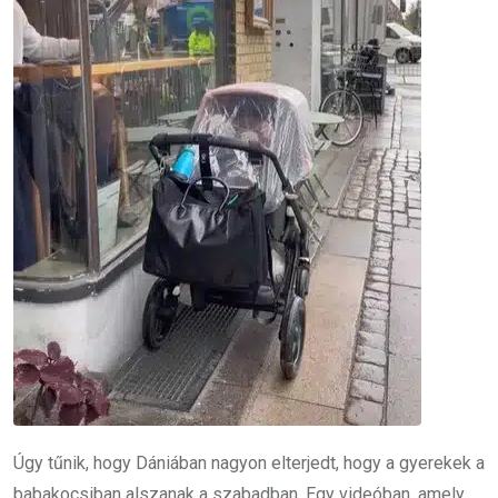
Úgy tűnik, hogy Dániában nagyon elterjedt, hogy a gyerekek a
babakocsiban alszanak a szabadban. Egy videóban, amely