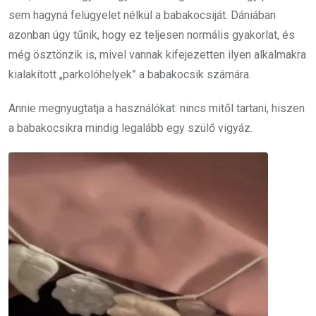
sem hagyná felügyelet nélkül a babakocsiját. Dániában
azonban úgy tűnik, hogy ez teljesen normális gyakorlat, és
még ösztönzik is, mivel vannak kifejezetten ilyen alkalmakra
kialakított „parkolóhelyek” a babakocsik számára.
Annie megnyugtatja a használókat: nincs mitől tartani, hiszen
a babakocsikra mindig legalább egy szülő vigyáz.