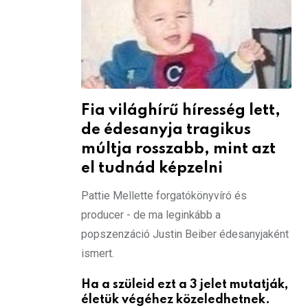
Fia világhírű híresség lett,
de édesanyja tragikus
múltja rosszabb, mint azt
el tudnád képzelni
Pattie Mellette forgatókönyvíró és
producer - de ma leginkább a
popszenzáció Justin Beiber édesanyjaként
ismert.
Ha a szüleid ezt a 3 jelet mutatják,
életük végéhez közeledhetnek.