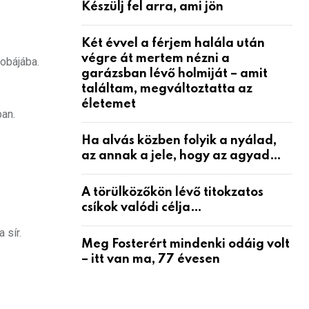
Készülj fel arra, ami jön
Két évvel a férjem halála után
végre át mertem nézni a
zobájába.
garázsban lévő holmiját – amit
találtam, megváltoztatta az
életemet
ban.
Ha alvás közben folyik a nyálad,
az annak a jele, hogy az agyad…
A törülközőkön lévő titokzatos
csíkok valódi célja…
 sír.
Meg Fosterért mindenki odáig volt
– itt van ma, 77 évesen