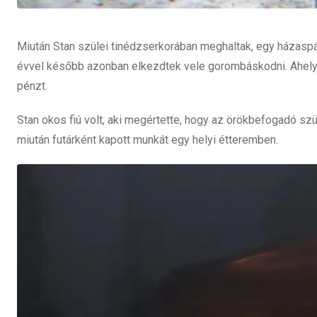
Miután Stan szülei tinédzserkorában meghaltak, egy házasp
évvel később azonban elkezdtek vele gorombáskodni. Ahelyet
pénzt.
Stan okos fiú volt, aki megértette, hogy az örökbefogadó sz
miután futárként kapott munkát egy helyi étteremben.