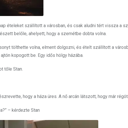
p ételeket szállított a városban, és csak aludni tért vissza a s
zett belőle, ahelyett, hogy a szemétbe dobta volna.
onyt tölthette volna, elment dolgozni, és ételt szállított a város
z ajtón kopogott be. Egy idős hölgy házába.
t tőle Stan.
észrevette, hogy a háza üres. A nő arcán látszott, hogy már régóta
ra?” – kérdezte Stan