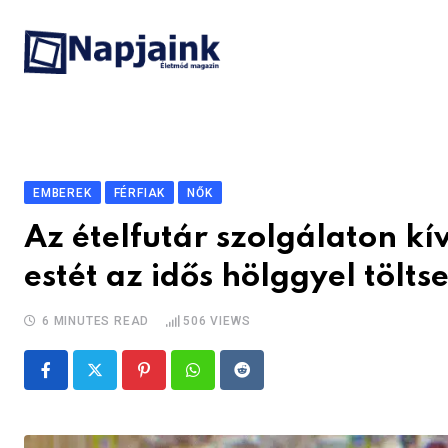
Skip
to
content
EMBEREK
FÉRFIAK
NŐK
Az ételfutár szolgálaton k
estét az idős hölggyel tölts
6 MINUTES READ
506
VIEWS
Pinterest
Whatsapp
Reddit