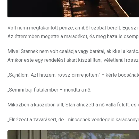
Volt némi megtakarított pénze, amiből szobát bérelt. Egész na
Az étteremben megette a maradékot, és még haza is csempés
Mivel Stannek nem volt családja vagy barátai, akikkel a karács
Amikor este egy rendelést akart kiszállítani, véletlenül ross
„Sajnálom. Azt hiszem, rossz címre jöttem” – kérte bocsánato
„Semmi baj, fiatalember – mondta a nő.
Miközben a küszöbön állt, Stan átnézett a nő válla fölött, és 
„Elnézést a zavarásért, de… nincsenek vendégeid karácsony