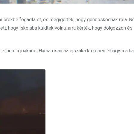
ár örökbe fogadta őt, és megígérték, hogy gondoskodnak róla. N
t, hogy iskolába küldték volna, arra kérték, hogy dolgozzon és
ülei nem a jóakarói. Hamarosan az éjszaka közepén elhagyta a há