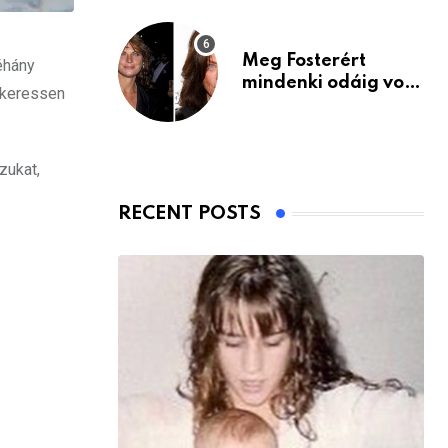
Meg Fosterért
éhány
mindenki odáig volt
 keressen
– itt van ma, 77
évesen
zukat,
RECENT POSTS