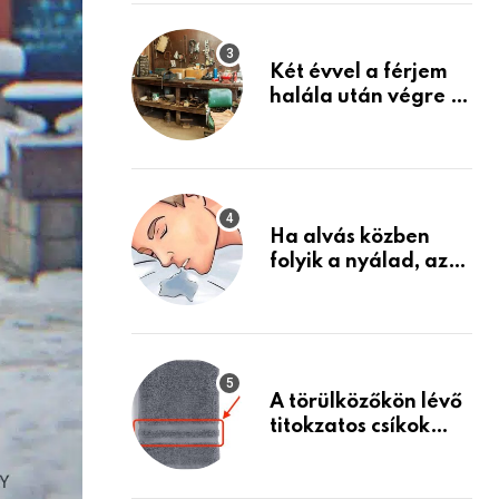
Készülj fel arra, ami
jön
Két évvel a férjem
halála után végre át
mertem nézni a
garázsban lévő
holmiját – amit
találtam,
megváltoztatta az
Ha alvás közben
életemet
folyik a nyálad, az
annak a jele, hogy
az agyad…
A törülközőkön lévő
titokzatos csíkok
valódi célja…