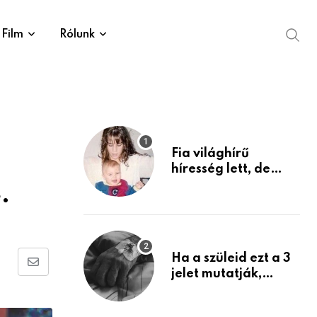
Film
Rólunk
Fia világhírű
híresség lett, de
édesanyja tragikus
.
múltja rosszabb,
mint azt el tudnád
képzelni
Ha a szüleid ezt a 3
Share
jelet mutatják,
életük végéhez
via
közeledhetnek.
Email