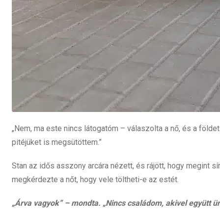
„Nem, ma este nincs látogatóm – válaszolta a nő, és a földe
pitéjüket is megsütöttem.”
Stan az idős asszony arcára nézett, és rájött, hogy megint sír
megkérdezte a nőt, hogy vele töltheti-e az estét.
„Árva vagyok” – mondta. „Nincs családom, akivel együtt 