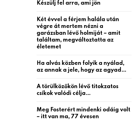
Készülj fel arra, ami jön
Két évvel a férjem halála után
végre át mertem nézni a
garázsban lévő holmiját – amit
találtam, megváltoztatta az
életemet
Ha alvás közben folyik a nyálad,
az annak a jele, hogy az agyad…
A törülközőkön lévő titokzatos
csíkok valódi célja…
Meg Fosterért mindenki odáig volt
– itt van ma, 77 évesen