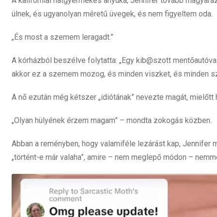
A kaliforniai hatgyermekes anyuka, Jennifer tovább magyaráz
ülnek, és ugyanolyan méretű üvegek, és nem figyeltem oda.
„És most a szemem leragadt.”
A kórházból beszélve folytatta: „Egy kib@szott mentőautóval
akkor ez a szemem mozog, és minden viszket, és minden sz
A nő ezután még kétszer „idiótának” nevezte magát, mielőtt h
„Olyan hülyének érzem magam” – mondta zokogás közben.
Abban a reményben, hogy valamiféle lezárást kap, Jennifer
„történt-e már valaha”, amire – nem meglepő módon – nemmel