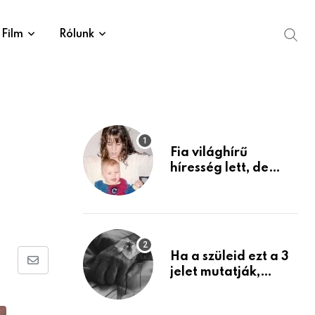
Film
Rólunk
Fia világhírű
híresség lett, de
édesanyja tragikus
múltja rosszabb,
mint azt el tudnád
képzelni
Ha a szüleid ezt a 3
Share
jelet mutatják,
életük végéhez
via
közeledhetnek.
Email