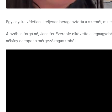
Egy anyuka véletlenül teljesen beragasztotta a szemét, mi
A szóban forgó nő, Jennifer Eversole elkövette a legnagyob
néhány cseppet a mérgező ragasztóból.