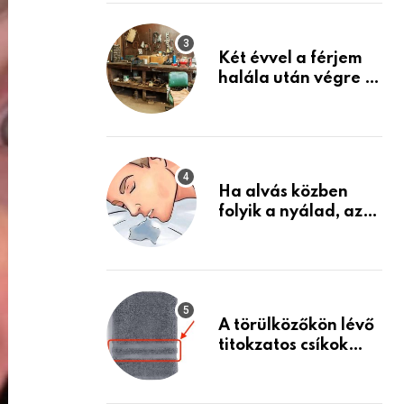
Készülj fel arra, ami
jön
Két évvel a férjem
halála után végre át
mertem nézni a
garázsban lévő
holmiját – amit
találtam,
megváltoztatta az
Ha alvás közben
életemet
folyik a nyálad, az
annak a jele, hogy
az agyad…
A törülközőkön lévő
titokzatos csíkok
valódi célja…