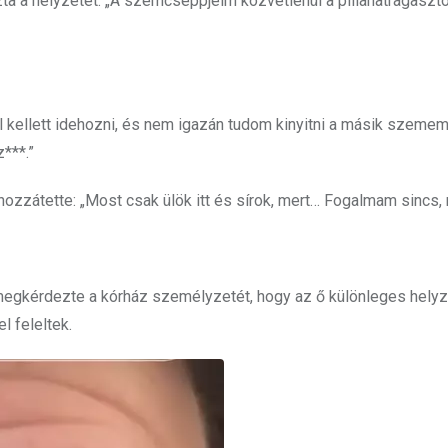
ta a helyzetet: „A szemcseppjeim közvetlenül a pillanatragasztó
 kellett idehozni, és nem igazán tudom kinyitni a másik szemem
***.”
ozzátette: „Most csak ülök itt és sírok, mert… Fogalmam sincs, 
 megkérdezte a kórház személyzetét, hogy az ő különleges hely
 feleltek.