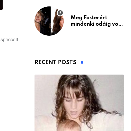
Meg Fosterért
mindenki odáig volt
– itt van ma, 77
évesen
spriccelt
RECENT POSTS