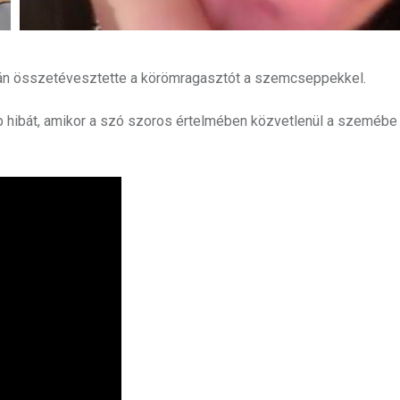
után összetévesztette a körömragasztót a szemcseppekkel.
b hibát, amikor a szó szoros értelmében közvetlenül a szemébe 