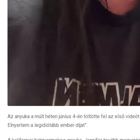
Az anyuka a múlt héten június 4-én töltötte fel az első vide
Elnyertem a legidiótább ember díjat”.