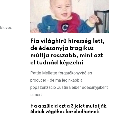
aklövés
Fia világhírű híresség lett,
de édesanyja tragikus
múltja rosszabb, mint azt
el tudnád képzelni
Pattie Mellette forgatókönyvíró és
producer - de ma leginkább a
popszenzáció Justin Beiber édesanyjaként
ismert.
Ha a szüleid ezt a 3 jelet mutatják,
életük végéhez közeledhetnek.