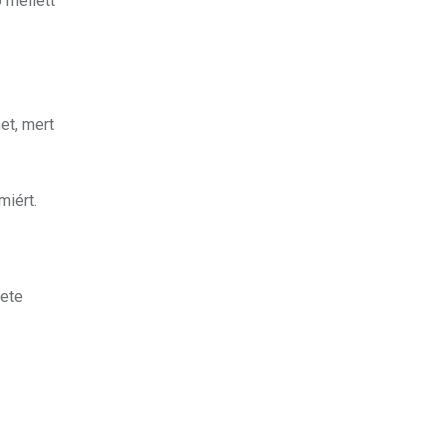
 mellett
et, mert
miért.
zete