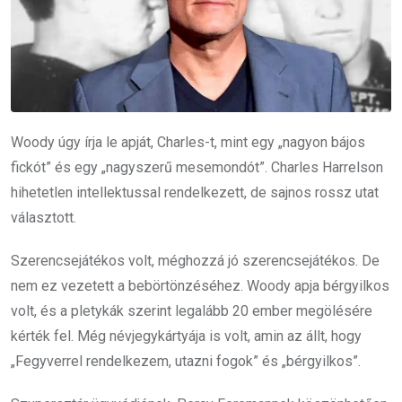
Woody úgy írja le apját, Charles-t, mint egy „nagyon bájos
fickót” és egy „nagyszerű mesemondót”. Charles Harrelson
hihetetlen intellektussal rendelkezett, de sajnos rossz utat
választott.
Szerencsejátékos volt, méghozzá jó szerencsejátékos. De
nem ez vezetett a bebörtönzéséhez. Woody apja bérgyilkos
volt, és a pletykák szerint legalább 20 ember megölésére
kérték fel. Még névjegykártyája is volt, amin az állt, hogy
„Fegyverrel rendelkezem, utazni fogok” és „bérgyilkos”.