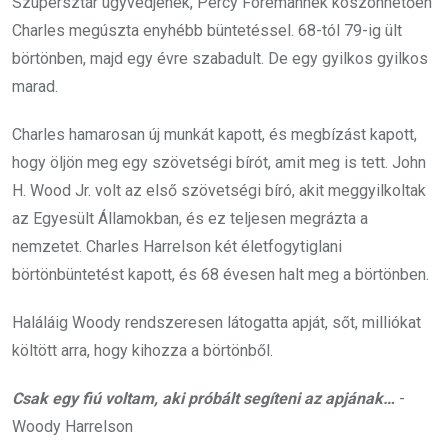
Szupersztár ügyvédjének, Percy Foremannek köszönhetően
Charles megúszta enyhébb büntetéssel. 68-tól 79-ig ült
börtönben, majd egy évre szabadult. De egy gyilkos gyilkos
marad.
Charles hamarosan új munkát kapott, és megbízást kapott,
hogy öljön meg egy szövetségi bírót, amit meg is tett. John
H. Wood Jr. volt az első szövetségi bíró, akit meggyilkoltak
az Egyesült Államokban, és ez teljesen megrázta a
nemzetet. Charles Harrelson két életfogytiglani
börtönbüntetést kapott, és 68 évesen halt meg a börtönben.
Haláláig Woody rendszeresen látogatta apját, sőt, milliókat
költött arra, hogy kihozza a börtönből.
Csak egy fiú voltam, aki próbált segíteni az apjának…
-
Woody Harrelson