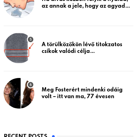
az annak a jele, hogy az agyad…
A törülközőkön lévő titokzatos
csíkok valódi célja…
Meg Fosterért mindenki odáig
volt – itt van ma, 77 évesen
RECENT POSTS