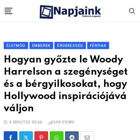
Skip
to
content
ÉLETMÓD
EMBEREK
ÉRDEKESSÉG
FÉRFIAK
Hogyan győzte le Woody
Harrelson a szegénységet
és a bérgyilkosokat, hogy
Hollywood inspirációjává
váljon
8 MINUTES READ
698
VIEWS