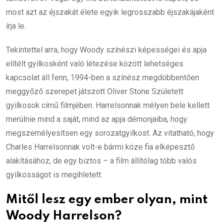
most azt az éjszakát élete egyik legrosszabb éjszakájaként
írja le.
Tekintettel arra, hogy Woody színészi képességei és apja
elítélt gyilkosként való létezése között lehetséges
kapcsolat áll fenn, 1994-ben a színész megdöbbentően
meggyőző szerepet játszott Oliver Stone Született
gyilkosok című filmjében. Harrelsonnak mélyen bele kellett
merülnie mind a saját, mind az apja démonjaiba, hogy
megszemélyesítsen egy sorozatgyilkost. Az vitatható, hogy
Charles Harrelsonnak volt-e bármi köze fia elképesztő
alakításához, de egy biztos – a film állítólag több valós
gyilkosságot is megihletett.
Mitől lesz egy ember olyan, mint
Woody Harrelson?