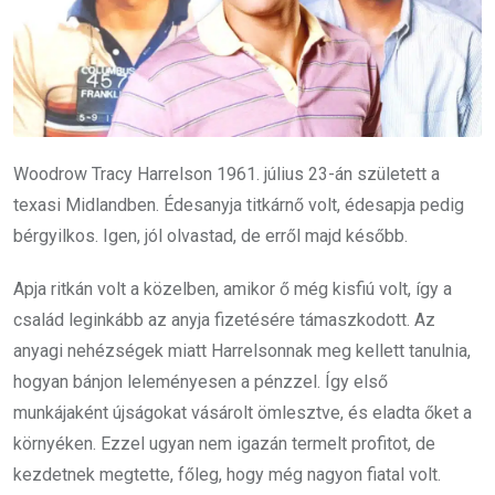
Woodrow Tracy Harrelson 1961. július 23-án született a
texasi Midlandben. Édesanyja titkárnő volt, édesapja pedig
bérgyilkos. Igen, jól olvastad, de erről majd később.
Apja ritkán volt a közelben, amikor ő még kisfiú volt, így a
család leginkább az anyja fizetésére támaszkodott. Az
anyagi nehézségek miatt Harrelsonnak meg kellett tanulnia,
hogyan bánjon leleményesen a pénzzel. Így első
munkájaként újságokat vásárolt ömlesztve, és eladta őket a
környéken. Ezzel ugyan nem igazán termelt profitot, de
kezdetnek megtette, főleg, hogy még nagyon fiatal volt.