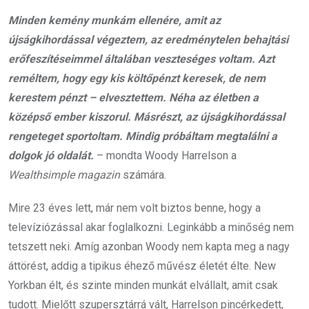
Minden kemény munkám ellenére, amit az
újságkihordással végeztem, az eredménytelen behajtási
erőfeszítéseimmel általában veszteséges voltam. Azt
reméltem, hogy egy kis költőpénzt keresek, de nem
kerestem pénzt – elvesztettem. Néha az életben a
középső ember kiszorul. Másrészt, az újságkihordással
rengeteget sportoltam. Mindig próbáltam megtalálni a
dolgok jó oldalát.
– mondta Woody Harrelson a
Wealthsimple
magazin
számára.
Mire 23 éves lett, már nem volt biztos benne, hogy a
televíziózással akar foglalkozni. Leginkább a minőség nem
tetszett neki. Amíg azonban Woody nem kapta meg a nagy
áttörést, addig a tipikus éhező művész életét élte. New
Yorkban élt, és szinte minden munkát elvállalt, amit csak
tudott. Mielőtt szupersztárrá vált, Harrelson pincérkedett,