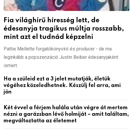
Fia világhírű híresség lett, de
édesanyja tragikus múltja rosszabb,
mint azt el tudnád képzelni
Pattie Mellette forgatókönyvíró és producer - de ma
leginkább a popszenzáció Justin Beiber édesanyjaként
ismert.
Ha a szüleid ezt a 3 jelet mutatják, életük
végéhez közeledhetnek. Készülj fel arra, ami
jön
Két évvel a férjem halála után végre át mertem
nézni a garázsban lévő holmiját – amit találtam,
megváltoztatta az életemet