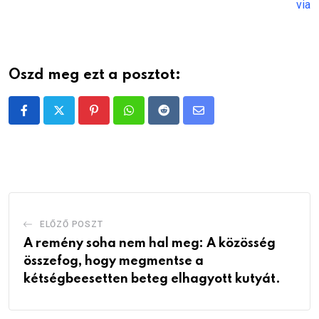
via
Oszd meg ezt a posztot:
Pinterest
Whatsapp
Reddit
Share
via
Email
ELŐZŐ POSZT
A remény soha nem hal meg: A közösség
összefog, hogy megmentse a
kétségbeesetten beteg elhagyott kutyát.