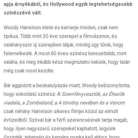
apja árnyékából, és Hollywood egyik legtehetségesebb
színészévé vált.
Woody Harrelson élete és karrierje minden, csak nem
tipikus. Több mint 30 éve szerepel a filmvásznon, és
valahányszor új szerepben látjuk, mindig úgy tűnik, hogy
felemelkedik. A most 60 éves színész keresettebb, mint
valaha, és még inkább kész megmutatni nekünk, hogy talán
még csak most kezdte.
Bár aggódott a beskatulyázás miatt, Woody bebizonyította,
hogy sokoldalú színész. A
Szemfényvesztők, az Éhezők
viadala, a Zombieland, a A törvény nevében és a Venom
csak néhány Harrelson sikeres filmjei közül az elmúlt
évtizedből. Szóval bár a férfi szerencsésnek tartja magát,
hogy ilyen nagyszerű szerepeket kaphatott, legyünk
őszinték: tehetség és kemény munka kell ahhoz, hogy