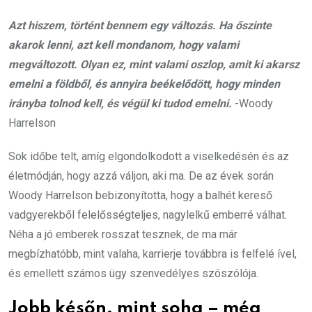
Azt hiszem, történt bennem egy változás. Ha őszinte
akarok lenni, azt kell mondanom, hogy valami
megváltozott. Olyan ez, mint valami oszlop, amit ki akarsz
emelni a földből, és annyira beékelődött, hogy minden
irányba tolnod kell, és végül ki tudod emelni.
-Woody
Harrelson
Sok időbe telt, amíg elgondolkodott a viselkedésén és az
életmódján, hogy azzá váljon, aki ma. De az évek során
Woody Harrelson bebizonyította, hogy a balhét kereső
vadgyerekből felelősségteljes, nagylelkű emberré válhat.
Néha a jó emberek rosszat tesznek, de ma már
megbízhatóbb, mint valaha, karrierje továbbra is felfelé ível,
és emellett számos ügy szenvedélyes szószólója.
Jobb későn, mint soha – még