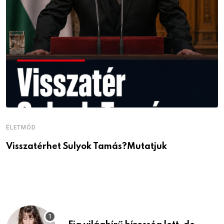
ÉLETMÓD
É
Visszatérhet Sulyok Tamás?Mutatjuk
J
p