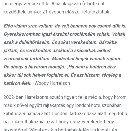
nem egyszer bukott le. A bajok igazán felnőttként
kezdődtek, amikor 21 évesen először letartóztatták.
Elég vidám srác voltam, de volt bennem egy csomó düh is.
Gyerekkoromban igazi érzelmi problémáim voltak. Voltak
ezek a dühkitöréseim. És sokat verekedtem. Bárokba
jártam, és verekedtem azokkal a srácokkal, akiket
zsarnoknak tartottam. Mindenhol hegek vannak rajtam.
De ahogy a haverom mondja: „Ha nem a határon élsz,
akkor túl sok helyet foglalsz el. És azt hiszem, tényleg a
határon élek.
-Woody Harrelson
2002-ben Harrelsonra azután figyelt fel a média, hogy három
másik nővel együtt rajtakapták egy londoni hotelszobában,
kábítószer hatása alatt. Londoni tartózkodása alatt még több
bajt sikerült okoznia azzal, hogy összeverekedett egy
taxisofőrrel. Végül egy kis börtönbüntetést is kapott, és