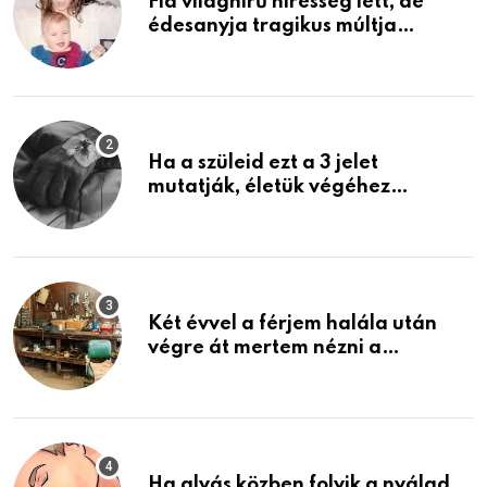
Fia világhírű híresség lett, de
édesanyja tragikus múltja
rosszabb, mint azt el tudnád
képzelni
Ha a szüleid ezt a 3 jelet
mutatják, életük végéhez
közeledhetnek. Készülj fel arra,
ami jön
Két évvel a férjem halála után
végre át mertem nézni a
garázsban lévő holmiját – amit
találtam, megváltoztatta az
életemet
Ha alvás közben folyik a nyálad,