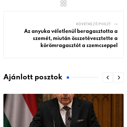
KÖVETKEZŐ POSZT
Az anyuka véletlenül beragasztotta a
szemét, miután összetévesztette a
körömragasztót a szemcseppel
Ajánlott posztok