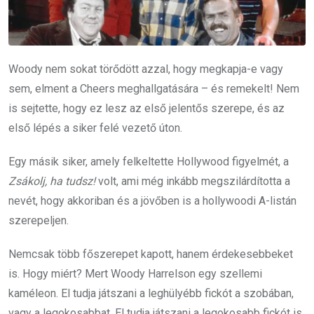
Woody nem sokat törődött azzal, hogy megkapja-e vagy
sem, elment a Cheers meghallgatására – és remekelt! Nem
is sejtette, hogy ez lesz az első jelentős szerepe, és az
első lépés a siker felé vezető úton.
Egy másik siker, amely felkeltette Hollywood figyelmét, a
Zsákolj, ha tudsz!
volt, ami még inkább megszilárdította a
nevét, hogy akkoriban és a jövőben is a hollywoodi A-listán
szerepeljen.
Nemcsak több főszerepet kapott, hanem érdekesebbeket
is. Hogy miért? Mert Woody Harrelson egy szellemi
kaméleon. El tudja játszani a leghülyébb fickót a szobában,
vagy a legokosabbat. El tudja játszani a legokosabb fickót is,