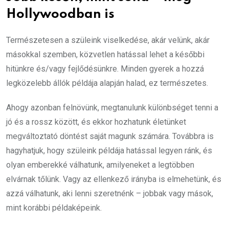
Hollywoodban is
Természetesen a szüleink viselkedése, akár velünk, akár
másokkal szemben, közvetlen hatással lehet a későbbi
hitünkre és/vagy fejlődésünkre. Minden gyerek a hozzá
legközelebb állók példája alapján halad, ez természetes.
Ahogy azonban felnövünk, megtanulunk különbséget tenni a
jó és a rossz között, és ekkor hozhatunk életünket
megváltoztató döntést saját magunk számára. Továbbra is
hagyhatjuk, hogy szüleink példája hatással legyen ránk, és
olyan emberekké válhatunk, amilyeneket a legtöbben
elvárnak tőlünk. Vagy az ellenkező irányba is elmehetünk, és
azzá válhatunk, aki lenni szeretnénk – jobbak vagy mások,
mint korábbi példaképeink.