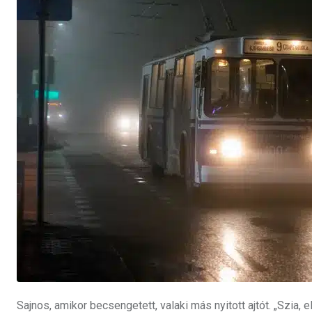
Sajnos, amikor becsengetett, valaki más nyitott ajtót. „Szia,