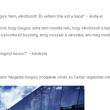
ory. Nem, elköltözött. Én vettem tőle ezt a házat” – árulta el.
 volt, hogy Gregory soha nem mondta neki, hogy elköltözött a ház
ni a következő buszútig, amíg visszaér a városába, ami még mind
regoryt keresi?” – kérdezte.
atot. Megadta Gregory irodájának címét, és Caitlyn izgatottan eli