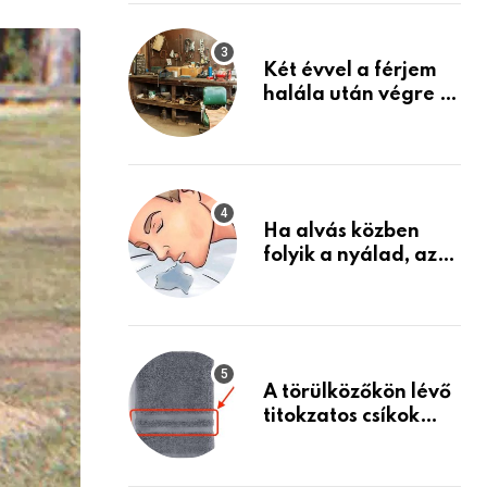
via
Készülj fel arra, ami
jön
Email
Két évvel a férjem
halála után végre át
mertem nézni a
garázsban lévő
holmiját – amit
találtam,
megváltoztatta az
Ha alvás közben
életemet
folyik a nyálad, az
annak a jele, hogy
az agyad…
A törülközőkön lévő
titokzatos csíkok
valódi célja…