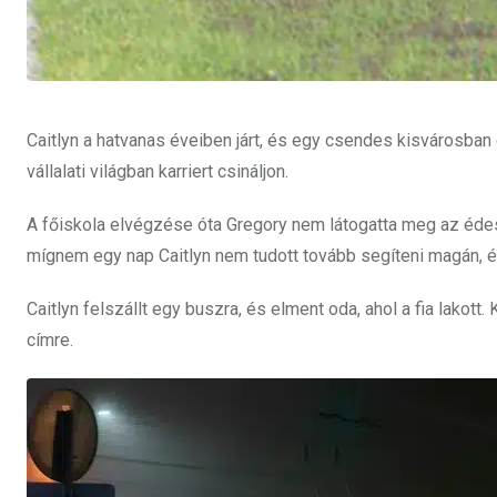
Caitlyn a hatvanas éveiben járt, és egy csendes kisvárosban 
vállalati világban karriert csináljon.
A főiskola elvégzése óta Gregory nem látogatta meg az édesa
mígnem egy nap Caitlyn nem tudott tovább segíteni magán, é
Caitlyn felszállt egy buszra, és elment oda, ahol a fia lakott.
címre.