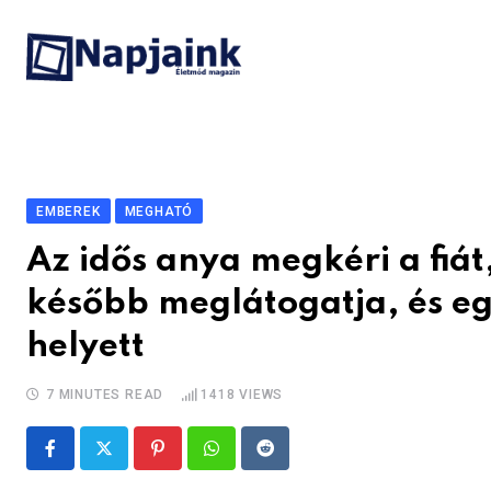
Skip
to
content
EMBEREK
MEGHATÓ
Az idős anya megkéri a fiát
később meglátogatja, és egy
helyett
7 MINUTES READ
1418
VIEWS
Pinterest
Whatsapp
Reddit