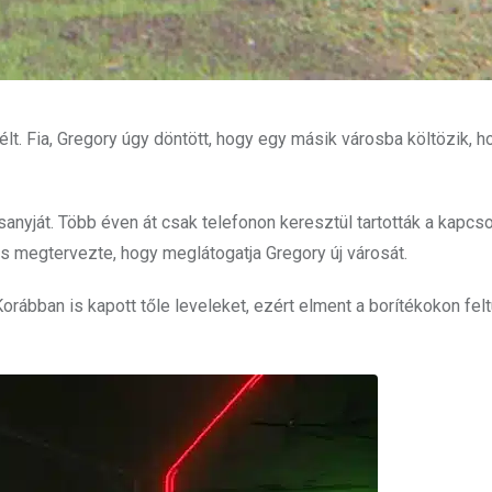
élt. Fia, Gregory úgy döntött, hogy egy másik városba költözik, h
nyját. Több éven át csak telefonon keresztül tartották a kapcso
s megtervezte, hogy meglátogatja Gregory új városát.
 Korábban is kapott tőle leveleket, ezért elment a borítékokon felt