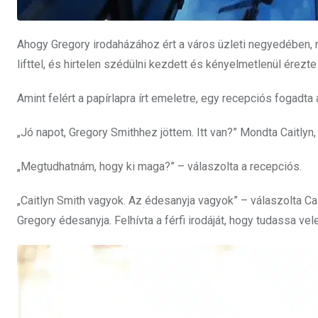
Ahogy Gregory irodaházához ért a város üzleti negyedében, m
lifttel, és hirtelen szédülni kezdett és kényelmetlenül ére
Amint felért a papírlapra írt emeletre, egy recepciós fogadta
„Jó napot, Gregory Smithhez jöttem. Itt van?” Mondta Caitlyn
„Megtudhatnám, hogy ki maga?” – válaszolta a recepciós.
„Caitlyn Smith vagyok. Az édesanyja vagyok” – válaszolta Cai
Gregory édesanyja. Felhívta a férfi irodáját, hogy tudassa ve