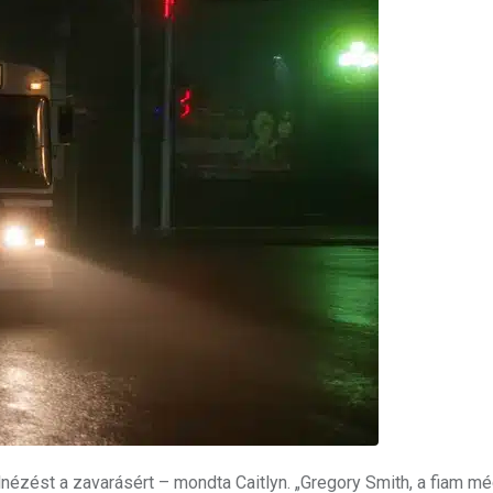
 elnézést a zavarásért – mondta Caitlyn. „Gregory Smith, a fiam m