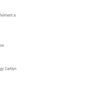
 felment a
be.
gy Caitlyn