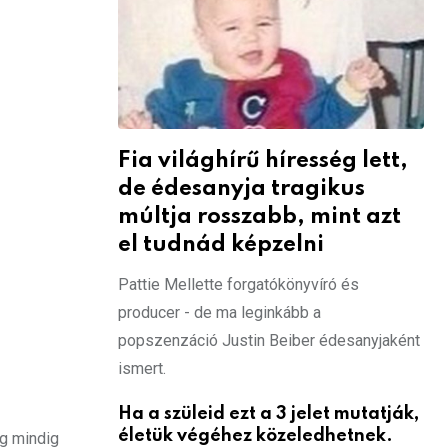
Fia világhírű híresség lett,
de édesanyja tragikus
múltja rosszabb, mint azt
el tudnád képzelni
Pattie Mellette forgatókönyvíró és
producer - de ma leginkább a
popszenzáció Justin Beiber édesanyjaként
ismert.
Ha a szüleid ezt a 3 jelet mutatják,
életük végéhez közeledhetnek.
ég mindig