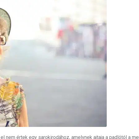
g el nem értek egy sarokirodához, amelynek ajtaja a padlótól a m