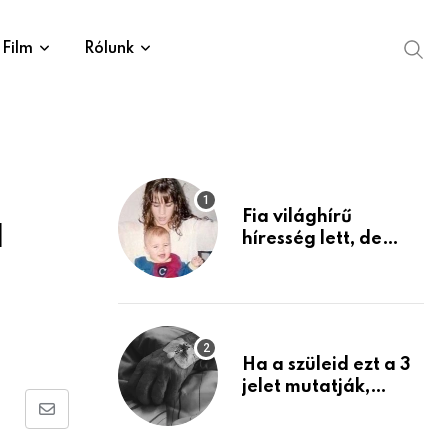
Film
Rólunk
Fia világhírű
l
híresség lett, de
édesanyja tragikus
múltja rosszabb,
mint azt el tudnád
képzelni
Ha a szüleid ezt a 3
jelet mutatják,
életük végéhez
Share
közeledhetnek.