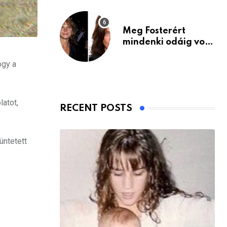
Meg Fosterért
mindenki odáig volt
– itt van ma, 77
ogy a
évesen
latot,
RECENT POSTS
üntetett