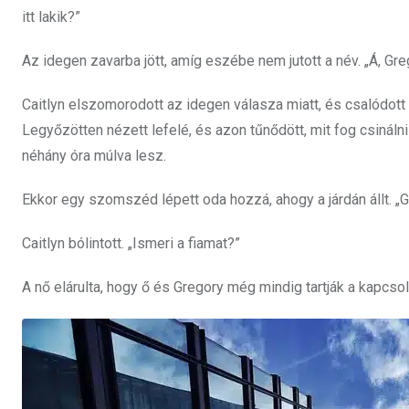
itt lakik?”
Az idegen zavarba jött, amíg eszébe nem jutott a név. „Á, Greg
Caitlyn elszomorodott az idegen válasza miatt, és csalódott
Legyőzötten nézett lefelé, és azon tűnődött, mit fog csinál
néhány óra múlva lesz.
Ekkor egy szomszéd lépett oda hozzá, ahogy a járdán állt. „G
Caitlyn bólintott. „Ismeri a fiamat?”
A nő elárulta, hogy ő és Gregory még mindig tartják a kapcsol