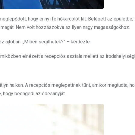
eglepődött, hogy ennyi felhőkarcolót lát. Belépett az épületbe,
zte magát. Nem volt hozzászokva az ilyen nagy magasságokhoz.
 az ajtóban. „Miben segíthetek?” – kérdezte.
, miközben elnézett a recepciós asztala mellett az irodahelyiség
tlyn halkan. A recepciós meglepettnek tűnt, amikor megtudta, ho
le, hogy beengedi az édesanyját.