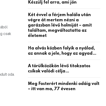
Készülj fel arra, ami jön
Két évvel a férjem halála után
végre át mertem nézni a
garázsban lévő holmiját – amit
ából.
találtam, megváltoztatta az
ig csak
életemet
Ha alvás közben folyik a nyálad,
az annak a jele, hogy az agyad…
A törülközőkön lévő titokzatos
csíkok valódi célja…
ndult oda.
Meg Fosterért mindenki odáig volt
– itt van ma, 77 évesen