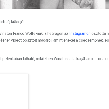
dja új külsejét.
, Winston Franco Wolfe-nak, a hétvégén az
Instagramon
osztotta 
te-fehér videót posztolt magáról, amint énekel a csecsemőnek, é
t pelenkában látható, miközben Winstonnal a karjában ide-oda ri