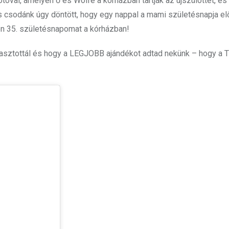
otóval, amelyen ő és Wolfe a kórházban tartják az újszülöttet, és e
s csodánk úgy döntött, hogy egy nappal a mami születésnapja el
én 35. születésnapomat a kórházban!
lasztottál és hogy a LEGJOBB ajándékot adtad nekünk – hogy a T