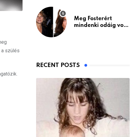
Meg Fosterért
mindenki odáig volt
– itt van ma, 77
évesen
meg
s a szülés
RECENT POSTS
ngatózik.