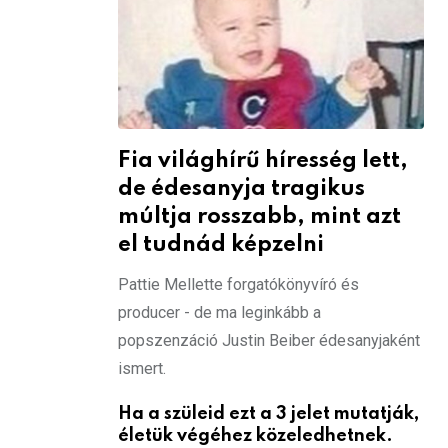
Fia világhírű híresség lett,
de édesanyja tragikus
múltja rosszabb, mint azt
el tudnád képzelni
Pattie Mellette forgatókönyvíró és
producer - de ma leginkább a
popszenzáció Justin Beiber édesanyjaként
ismert.
Ha a szüleid ezt a 3 jelet mutatják,
életük végéhez közeledhetnek.