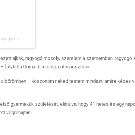
 bejegyzés
pedezett ajkak, ragyogó mosoly, szerelem a szememben, ragyogó 
 folytatta Grimaldi a testpozitív
posztban.
s a bőrömben – köszönöm neked testem mindazt, amire képes v
 első gyermekük születését, elárulva, hogy 41 hetes és egy napo
tt végrehajtani.