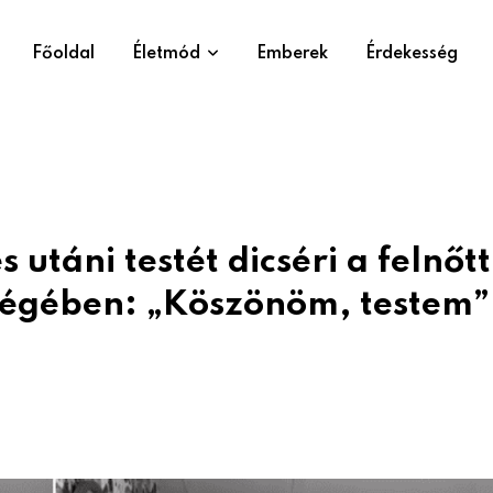
Főoldal
Életmód
Emberek
Érdekesség
 utáni testét dicséri a felnőtt
sőségében: „Köszönöm, testem”