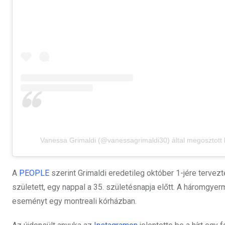
Vanessa Grimaldi (@vanessagrimaldi30) által megosztott
A
PEOPLE
szerint Grimaldi eredetileg október 1-jére tervezt
született, egy nappal a 35. születésnapja előtt. A háromgy
eseményt egy montreali kórházban.