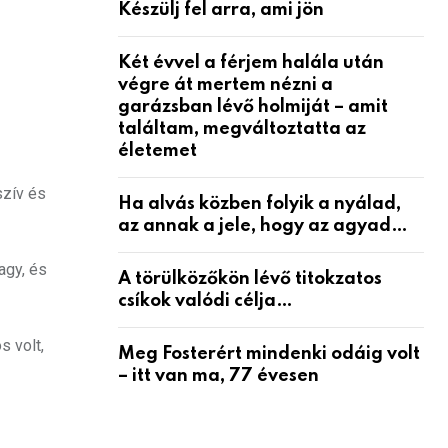
Készülj fel arra, ami jön
Két évvel a férjem halála után
végre át mertem nézni a
garázsban lévő holmiját – amit
találtam, megváltoztatta az
életemet
szív és
Ha alvás közben folyik a nyálad,
az annak a jele, hogy az agyad…
agy, és
A törülközőkön lévő titokzatos
csíkok valódi célja…
s volt,
Meg Fosterért mindenki odáig volt
– itt van ma, 77 évesen