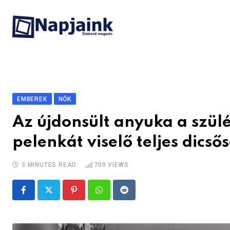
Skip
to
content
EMBEREK
NŐK
Az újdonsült anyuka a szülés
pelenkát viselő teljes dic
3 MINUTES READ
700
VIEWS
Pinterest
Whatsapp
Reddit