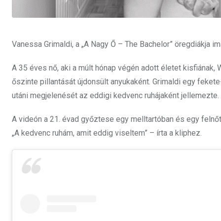
Vanessa Grimaldi, a „
A Nagy Ő – The Bachelor
” öregdiákja imá
A 35 éves nő, aki a múlt hónap végén adott életet kisfiának
őszinte pillantását újdonsült anyukaként. Grimaldi egy feke
utáni megjelenését az eddigi kedvenc ruhájaként jellemezte.
A videón a 21. évad győztese egy melltartóban és egy felnőt
„A kedvenc ruhám, amit eddig viseltem” – írta a kliphez.