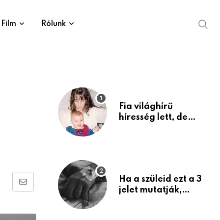
Film
Rólunk
Fia világhírű
híresség lett, de
édesanyja tragikus
múltja rosszabb,
mint azt el tudnád
képzelni
Ha a szüleid ezt a 3
Share
jelet mutatják,
életük végéhez
via
közeledhetnek.
Email