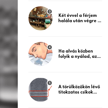
Készülj fel arra, ami
jön
Két évvel a férjem
halála után végre át
mertem nézni a
garázsban lévő
holmiját – amit
találtam,
megváltoztatta az
Ha alvás közben
életemet
folyik a nyálad, az
annak a jele, hogy
az agyad…
A törülközőkön lévő
titokzatos csíkok
valódi célja…