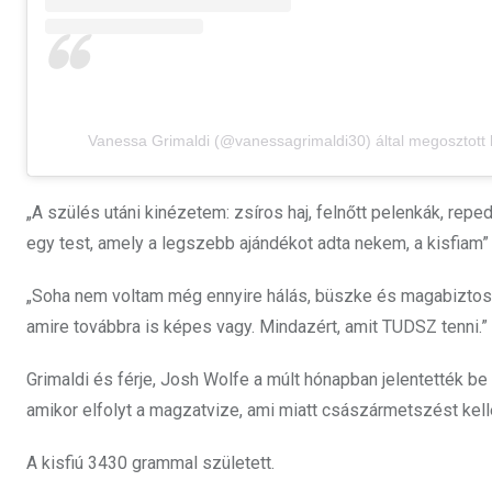
Vanessa Grimaldi (@vanessagrimaldi30) által megosztott
„A szülés utáni kinézetem: zsíros haj, felnőtt pelenkák, re
egy test, amely a legszebb ajándékot adta nekem, a kisfiam” –
„Soha nem voltam még ennyire hálás, büszke és magabizto
amire továbbra is képes vagy. Mindazért, amit TUDSZ tenni.”
Grimaldi és férje, Josh Wolfe a múlt hónapban jelentették be
amikor elfolyt a magzatvize, ami miatt császármetszést kelle
A kisfiú 3430 grammal született.