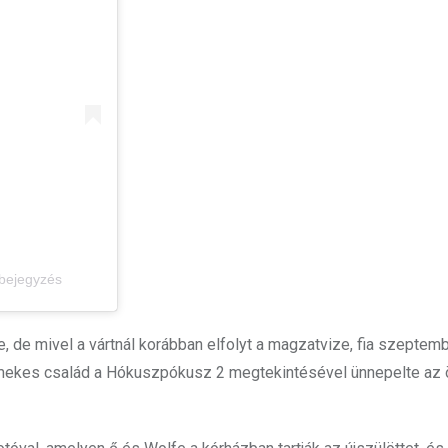
 bejegyzés
e, de mivel a vártnál korábban elfolyt a magzatvize, fia szeptem
ermekes család a Hókuszpókusz 2 megtekintésével ünnepelte az 