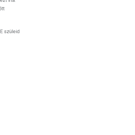
zt írta:
őtt
E szüleid