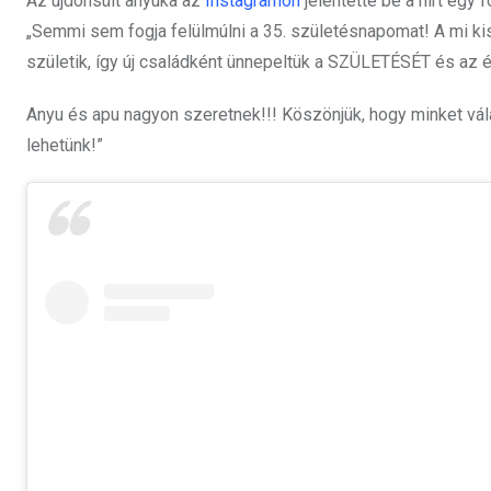
Az újdonsült anyuka az
Instagramon
jelentette be a hírt egy f
„Semmi sem fogja felülmúlni a 35. születésnapomat! A mi ki
születik, így új családként ünnepeltük a SZÜLETÉSÉT és az 
Anyu és apu nagyon szeretnek!!! Köszönjük, hogy minket vá
lehetünk!”