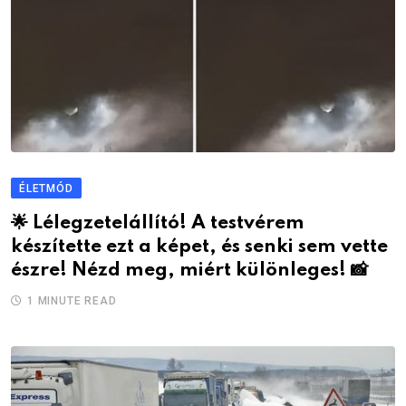
ÉLETMÓD
🌟 Lélegzetelállító! A testvérem
készítette ezt a képet, és senki sem vette
észre! Nézd meg, miért különleges! 📸
1 MINUTE READ