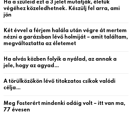
Ha a szüleid ezt a 3 jelet mutatják, életük
végéhez közeledhetnek. Készülj fel arra, ami
jön
Két évvel a férjem halála után végre át mertem
nézni a garázsban lévő holmiját – amit találtam,
megváltoztatta az életemet
Ha alvás közben folyik a nyálad, az annak a
jele, hogy az agyad…
A törülközőkön lévő titokzatos csíkok valódi
célja…
Meg Fosterért mindenki odáig volt – itt van ma,
77 évesen