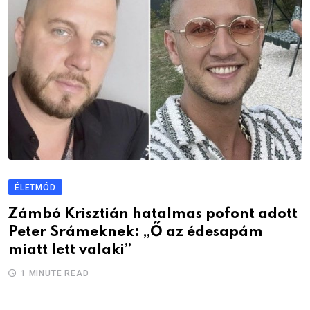
ÉLETMÓD
Zámbó Krisztián hatalmas pofont adott
Peter Srámeknek: „Ő az édesapám
miatt lett valaki”
1 MINUTE READ