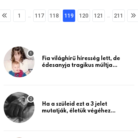
1
117
118
119
120
121
211
...
...
Fia világhírű híresség lett, de
édesanyja tragikus múltja
rosszabb, mint azt el tudnád
képzelni
Ha a szüleid ezt a 3 jelet
mutatják, életük végéhez
közeledhetnek. Készülj fel arra,
ami jön