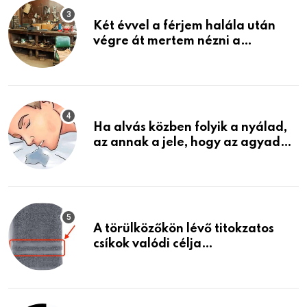
Két évvel a férjem halála után
végre át mertem nézni a
garázsban lévő holmiját – amit
találtam, megváltoztatta az
életemet
Ha alvás közben folyik a nyálad,
az annak a jele, hogy az agyad…
A törülközőkön lévő titokzatos
csíkok valódi célja…