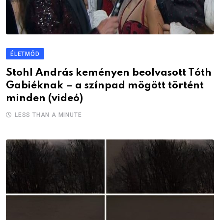
ÉLETMÓD
Stohl András keményen beolvasott Tóth
Gabiéknak – a színpad mögött történt
minden (videó)
LESS THAN A MINUTE