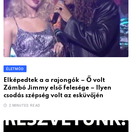
ÉLETMÓD
Elképedtek a a rajongók – Ő volt
Zámbó Jimmy első felesége – Ilyen
csodás szépség volt az esküvőjén
2 MINUTES READ