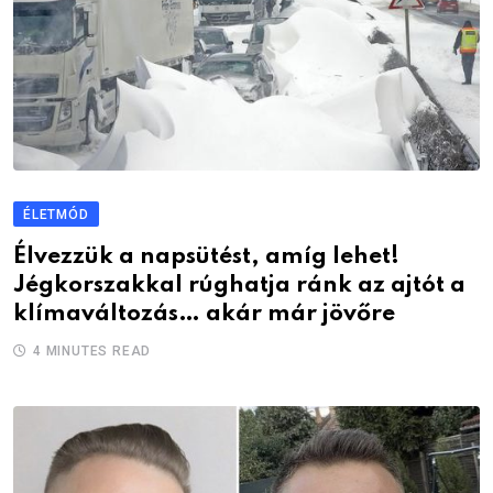
ÉLETMÓD
Élvezzük a napsütést, amíg lehet!
Jégkorszakkal rúghatja ránk az ajtót a
klímaváltozás… akár már jövőre
4 MINUTES READ