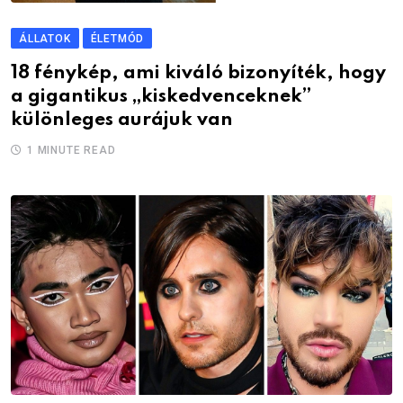
ÁLLATOK
ÉLETMÓD
18 fénykép, ami kiváló bizonyíték, hogy
a gigantikus „kiskedvenceknek”
különleges aurájuk van
1 MINUTE READ