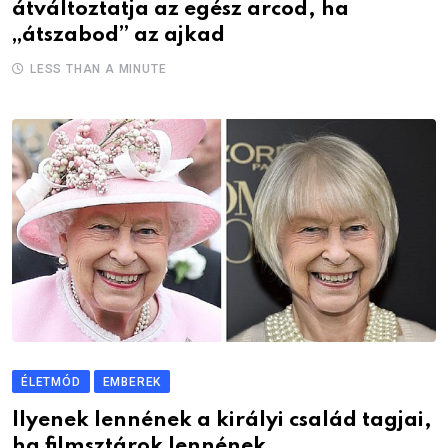
átváltoztatja az egész arcod, ha
„átszabod” az ajkad
LESS THAN A MINUTE
ÉLETMÓD
EMBEREK
Ilyenek lennének a királyi család tagjai,
ha filmsztárok lennének