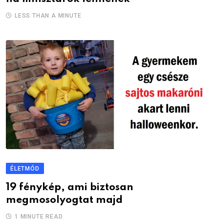
LESS THAN A MINUTE
ÉLETMÓD
19 fénykép, ami biztosan
megmosolyogtat majd
1 MINUTE READ