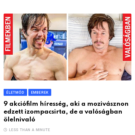
ÉLETMÓD
EMBEREK
9 akciófilm híresség, aki a mozivásznon
edzett izompacsirta, de a valóságban
ölelnivaló
LESS THAN A MINUTE