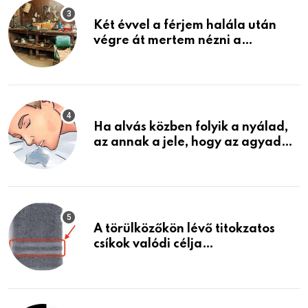
Két évvel a férjem halála után
végre át mertem nézni a
garázsban lévő holmiját – amit
találtam, megváltoztatta az
életemet
Ha alvás közben folyik a nyálad,
az annak a jele, hogy az agyad…
A törülközőkön lévő titokzatos
csíkok valódi célja…