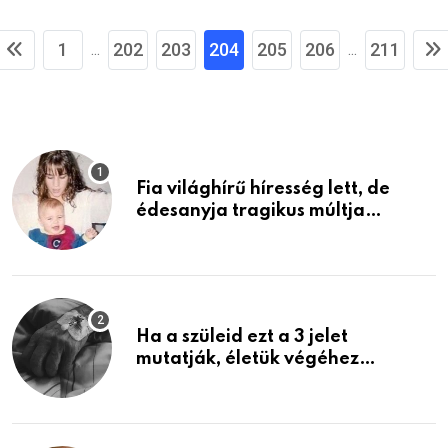
1
202
203
204
205
206
211
...
...
Fia világhírű híresség lett, de
édesanyja tragikus múltja
rosszabb, mint azt el tudnád
képzelni
Ha a szüleid ezt a 3 jelet
mutatják, életük végéhez
közeledhetnek. Készülj fel arra,
ami jön