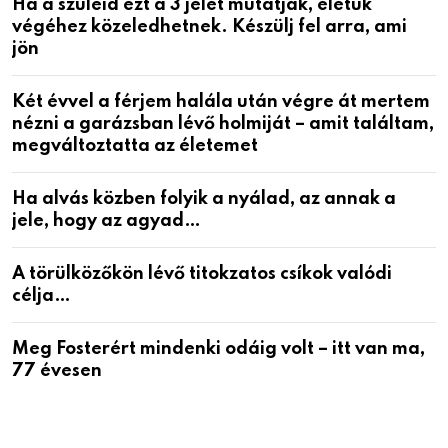
Ha a szüleid ezt a 3 jelet mutatják, életük
végéhez közeledhetnek. Készülj fel arra, ami
jön
Két évvel a férjem halála után végre át mertem
nézni a garázsban lévő holmiját – amit találtam,
megváltoztatta az életemet
Ha alvás közben folyik a nyálad, az annak a
jele, hogy az agyad…
A törülközőkön lévő titokzatos csíkok valódi
célja…
Meg Fosterért mindenki odáig volt – itt van ma,
77 évesen