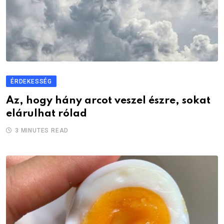
ÉRDEKESSÉG
Az, hogy hány arcot veszel észre, sokat
elárulhat rólad
3 MINUTES READ