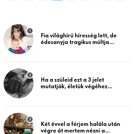
Fia világhírű híresség lett, de
édesanyja tragikus múltja
rosszabb, mint azt el tudnád
képzelni
Ha a szüleid ezt a 3 jelet
mutatják, életük végéhez
közeledhetnek. Készülj fel arra,
ami jön
Két évvel a férjem halála után
végre át mertem nézni a