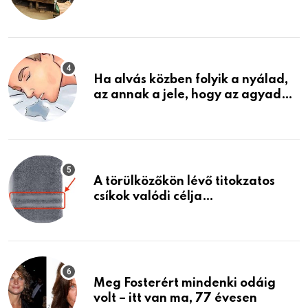
garázsban lévő holmiját – amit
találtam, megváltoztatta az
életemet
Ha alvás közben folyik a nyálad,
az annak a jele, hogy az agyad…
A törülközőkön lévő titokzatos
csíkok valódi célja…
Meg Fosterért mindenki odáig
volt – itt van ma, 77 évesen