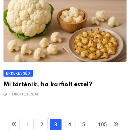
ÉRDEKESSÉG
Mi történik, ha karfiolt eszel?
4 MINUTES READ
1
2
3
4
5
105
...