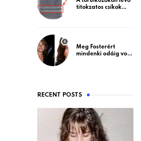
A törülközőkön lévő
titokzatos csíkok
valódi célja…
Meg Fosterért
mindenki odáig volt
– itt van ma, 77
évesen
RECENT POSTS