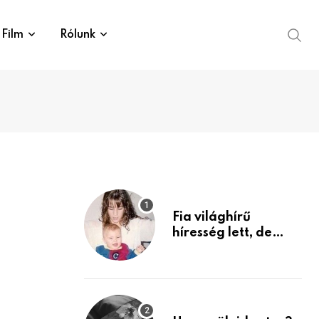
Film
Rólunk
Fia világhírű
híresség lett, de
édesanyja tragikus
múltja rosszabb,
mint azt el tudnád
képzelni