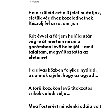
ismert.
Ha a szüleid ezt a 3 jelet mutatják,
életük végéhez közeledhetnek.
Készülj fel arra, ami jön
Két évvel a férjem halála után
végre át mertem nézni a
garázsban lévő holmiját – amit
találtam, megváltoztatta az
életemet
Ha alvás közben folyik a nyálad,
az annak a jele, hogy az agyad…
A törülközőkön lévő titokzatos
csíkok valódi célja…
Meg Fosterért mindenki odáig volt