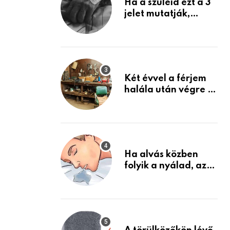
Ha a szüleid ezt a 3
jelet mutatják,
életük végéhez
közeledhetnek.
Készülj fel arra, ami
jön
Két évvel a férjem
halála után végre át
mertem nézni a
garázsban lévő
holmiját – amit
találtam,
megváltoztatta az
Ha alvás közben
életemet
folyik a nyálad, az
annak a jele, hogy
az agyad…