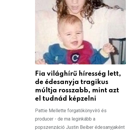
Fia világhírű híresség lett,
de édesanyja tragikus
múltja rosszabb, mint azt
el tudnád képzelni
Pattie Mellette forgatókönyvíró és
producer - de ma leginkább a
popszenzáció Justin Beiber édesanyjaként