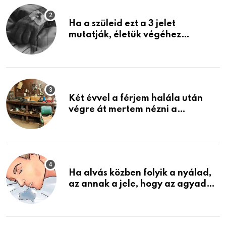
Ha a szüleid ezt a 3 jelet
mutatják, életük végéhez
közeledhetnek. Készülj fel arra,
ami jön
Két évvel a férjem halála után
végre át mertem nézni a
garázsban lévő holmiját – amit
találtam, megváltoztatta az
életemet
Ha alvás közben folyik a nyálad,
az annak a jele, hogy az agyad…