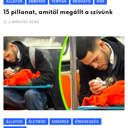
ÁLLATOK
EMBEREK
FÉRFIAK
MEGHATÓ
NŐK
15 pillanat, amitől megállt a szívünk
2 MINUTES READ
ÁLLATOK
ÉLETMÓD
EMBEREK
ÉRDEKESSÉG