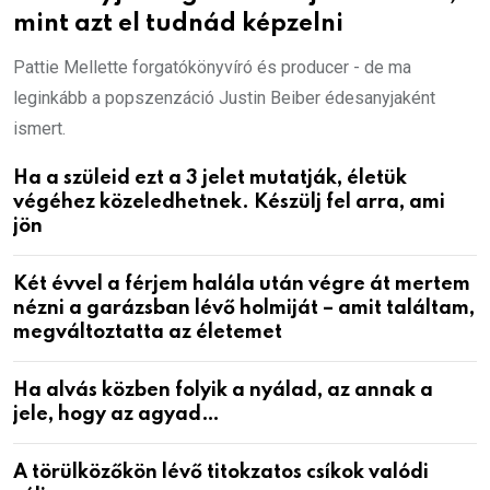
mint azt el tudnád képzelni
Pattie Mellette forgatókönyvíró és producer - de ma
leginkább a popszenzáció Justin Beiber édesanyjaként
ismert.
Ha a szüleid ezt a 3 jelet mutatják, életük
végéhez közeledhetnek. Készülj fel arra, ami
jön
Két évvel a férjem halála után végre át mertem
nézni a garázsban lévő holmiját – amit találtam,
megváltoztatta az életemet
Ha alvás közben folyik a nyálad, az annak a
jele, hogy az agyad…
A törülközőkön lévő titokzatos csíkok valódi