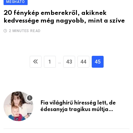
MEGHATÓ
20 fénykép emberekről, akiknek
kedvessége még nagyobb, mint a szíve
2 MINUTES READ
1
43
44
45
...
Fia világhírű híresség lett, de
édesanyja tragikus múltja
rosszabb, mint azt el tudnád
képzelni