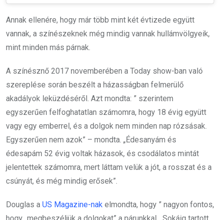
Annak ellenére, hogy már több mint két évtizede együtt
vannak, a színészeknek még mindig vannak hullámvölgyeik,
mint minden más párnak.
A színésznő 2017 novemberében a Today show-ban való
szereplése során beszélt a házasságban felmerülő
akadályok leküzdéséről. Azt mondta: ” szerintem
egyszerűen felfoghatatlan számomra, hogy 18 évig együtt
vagy egy emberrel, és a dolgok nem minden nap rózsásak.
Egyszerűen nem azok” – mondta. „Édesanyám és
édesapám 52 évig voltak házasok, és csodálatos mintát
jelentettek számomra, mert láttam velük a jót, a rosszat és a
csúnyát, és még mindig erősek”.
Douglas a
US Magazine-nak
elmondta, hogy ” nagyon fontos,
hogy „megbeszéljük a dolgokat” a párunkkal. „Sokáig tartott,