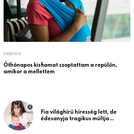
EMBEREK
E
Öthónapos kisfiamat szoptattam a repülőn,
M
amikor a mellettem
l
Fia világhírű híresség lett, de
édesanyja tragikus múltja
rosszabb, mint azt el tudnád
képzelni