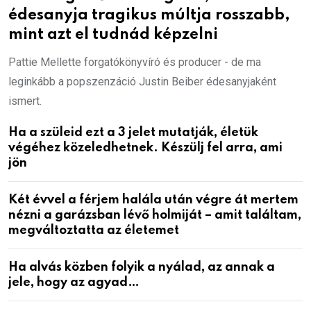
édesanyja tragikus múltja rosszabb,
mint azt el tudnád képzelni
Pattie Mellette forgatókönyvíró és producer - de ma
leginkább a popszenzáció Justin Beiber édesanyjaként
ismert.
Ha a szüleid ezt a 3 jelet mutatják, életük
végéhez közeledhetnek. Készülj fel arra, ami
jön
Két évvel a férjem halála után végre át mertem
nézni a garázsban lévő holmiját – amit találtam,
megváltoztatta az életemet
Ha alvás közben folyik a nyálad, az annak a
jele, hogy az agyad…