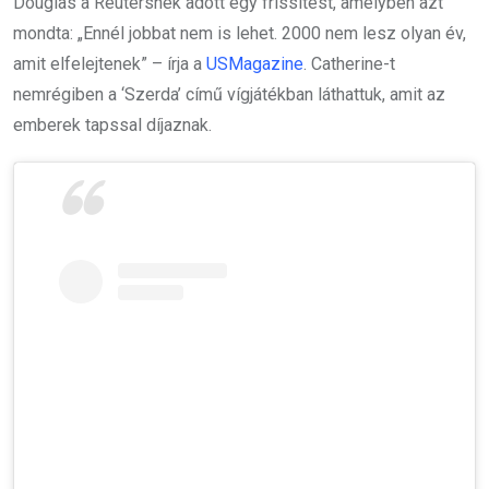
Douglas a Reutersnek adott egy frissítést, amelyben azt
mondta: „Ennél jobbat nem is lehet. 2000 nem lesz olyan év,
amit elfelejtenek” – írja a
USMagazine
. Catherine-t
nemrégiben a ‘Szerda’ című vígjátékban láthattuk, amit az
emberek tapssal díjaznak.