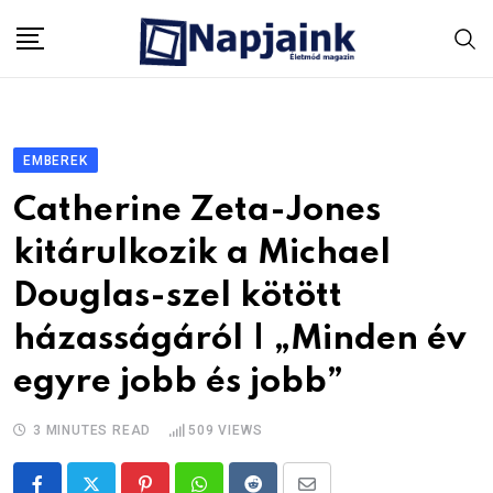
Skip
to
content
EMBEREK
Catherine Zeta-Jones
kitárulkozik a Michael
Douglas-szel kötött
házasságáról | „Minden év
egyre jobb és jobb”
3 MINUTES READ
509
VIEWS