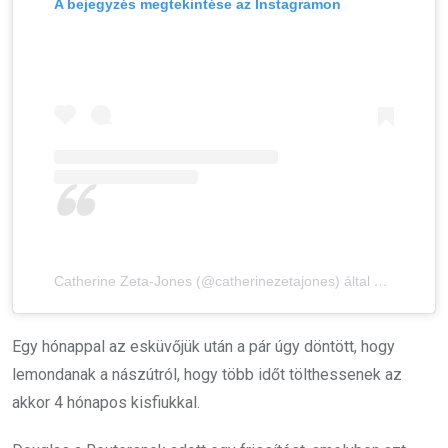
A bejegyzés megtekintése az Instagramon
Catherine Zeta-Jones (@catherinezetajones) által megosztott bejegyzés
Egy hónappal az esküvőjük után a pár úgy döntött, hogy
lemondanak a nászútról, hogy több időt tölthessenek az
akkor 4 hónapos kisfiukkal.