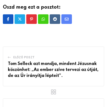
Oszd meg ezt a posztot:
Pinterest
Whatsapp
Reddit
Share
via
Email
ELŐZŐ POSZT
Tom Selleck azt mondja, mindent Jézusnak
köszönhet: „Az ember szíve tervezi az útját,
de az Úr irányítja lépteit”.