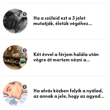
Ha a szüleid ezt a 3 jelet
mutatják, életük végéhez
közeledhetnek. Készülj fel arra,
ami jön
Két évvel a férjem halála után
végre át mertem nézni a
garázsban lévő holmiját – amit
találtam, megváltoztatta az
életemet
Ha alvás közben folyik a nyálad,
az annak a jele, hogy az agyad…