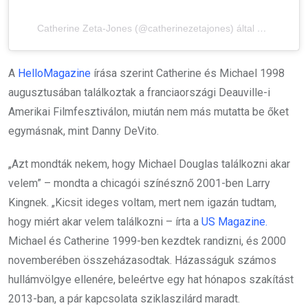
Catherine Zeta-Jones (@catherinezetajones) által megosztott bejegyzés
A
HelloMagazine
írása szerint Catherine és Michael 1998
augusztusában találkoztak a franciaországi Deauville-i
Amerikai Filmfesztiválon, miután nem más mutatta be őket
egymásnak, mint Danny DeVito.
„Azt mondták nekem, hogy Michael Douglas találkozni akar
velem” – mondta a chicagói színésznő 2001-ben Larry
Kingnek. „Kicsit ideges voltam, mert nem igazán tudtam,
hogy miért akar velem találkozni – írta a
US Magazine.
Michael és Catherine 1999-ben kezdtek randizni, és 2000
novemberében összeházasodtak. Házasságuk számos
hullámvölgye ellenére, beleértve egy hat hónapos szakítást
2013-ban, a pár kapcsolata sziklaszilárd maradt.