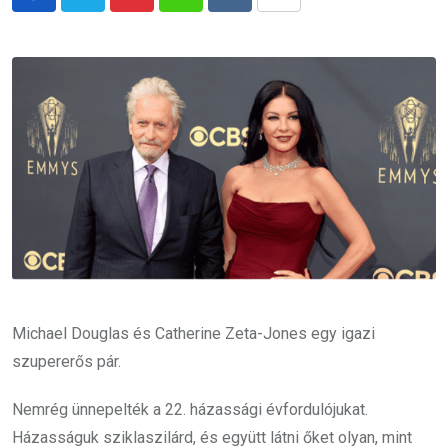
Pinterest
Whatsapp
Reddit
Share
via
Email
Michael Douglas és Catherine Zeta-Jones egy igazi
szupererős pár.
Nemrég ünnepelték a 22. házassági évfordulójukat.
Házasságuk sziklaszilárd, és együtt látni őket olyan, mint