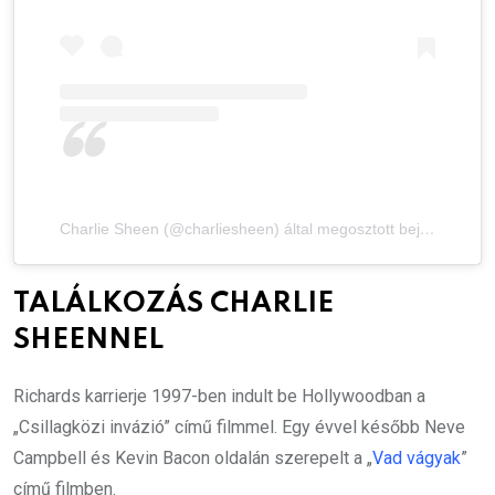
Charlie Sheen (@charliesheen) által megosztott bejegyzés
TALÁLKOZÁS CHARLIE
SHEENNEL
Richards karrierje 1997-ben indult be Hollywoodban a
„
Csillagközi invázió
” című filmmel. Egy évvel később Neve
Campbell és Kevin Bacon oldalán szerepelt a „
Vad vágyak
”
című filmben.