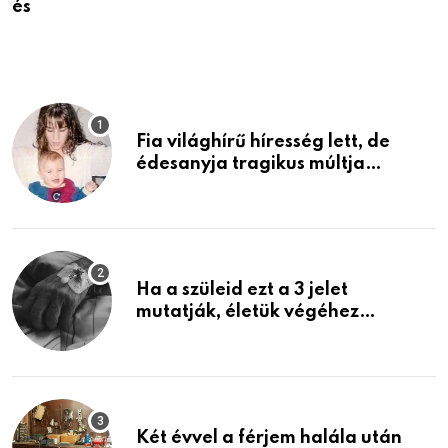
és
a
Fia világhírű híresség lett, de
édesanyja tragikus múltja
rosszabb, mint azt el tudnád
képzelni
Ha a szüleid ezt a 3 jelet
mutatják, életük végéhez
közeledhetnek. Készülj fel arra,
ami jön
Két évvel a férjem halála után