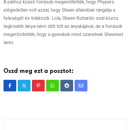
A párhoz közeli források megemlítették, hogy Phypers
elégedetlen volt azzal, hogy Sheen állandóan rángatja a
feleségét és trükközik. Lola, Sheen Richards-szal közös
legkisebb lánya némi időt tölt az anyukájával, de a források
megerősítették, hogy a gyerekek mind szeretnek Sheennel
lenni.
Oszd meg ezt a posztot:
Pinterest
Whatsapp
Reddit
Share
via
Email