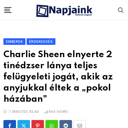
Skip
to
content
EMBEREK
ÉRDEKESSÉG
Charlie Sheen elnyerte 2
tinédzser lánya teljes
felügyeleti jogát, akik az
anyjukkal éltek a „pokol
házában”
7 MINUTES READ
860
VIEWS