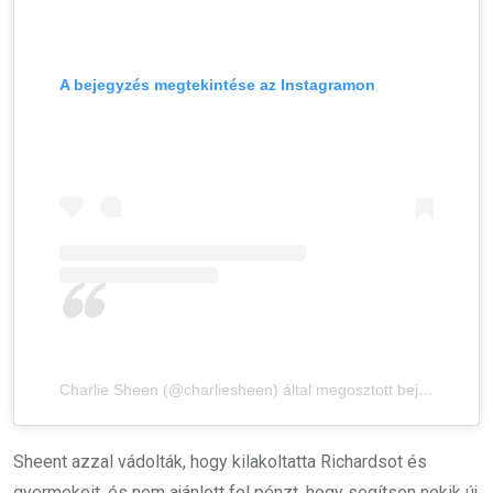
A bejegyzés megtekintése az Instagramon
Charlie Sheen (@charliesheen) által megosztott bejegyzés
Sheent azzal vádolták, hogy kilakoltatta Richardsot és
gyermekeit, és nem ajánlott fel pénzt, hogy segítsen nekik új