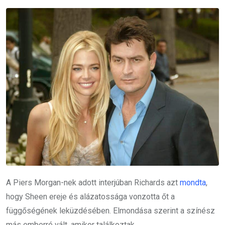
A Piers Morgan-nek adott interjúban Richards azt
mondta
,
hogy Sheen ereje és alázatossága vonzotta őt a
függőségének leküzdésében. Elmondása szerint a színész
más emberré vált, amikor találkoztak.