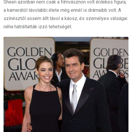
Sheen azonban nem csak a filmvásznon volt érdekes figura;
a kamerától távolabbi élete még ennél is drámaibb volt. A
színésztől sosem állt távol a káosz, és személyes válságai
néha hátráltatták izzó tehetségét.