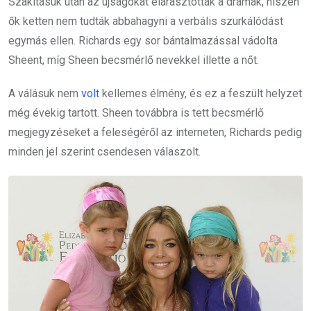
Szakításuk után az újságokat elárasztották a drámák, hiszen
ők ketten nem tudták abbahagyni a verbális szurkálódást
egymás ellen. Richards egy sor bántalmazással vádolta
Sheent, míg Sheen becsmérlő nevekkel illette a nőt.
A válásuk nem
volt
kellemes élmény, és ez a feszült helyzet
még évekig tartott. Sheen továbbra is tett becsmérlő
megjegyzéseket a feleségéről az interneten, Richards pedig
minden jel szerint csendesen válaszolt.