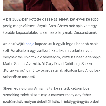
A pár 2002-ben kötötte össze az életét, két évvel később
pedig megszületett lányuk, Sam. Sheen már apja volt egy
korábbi kapcsolatából származó lányának, Cassandrának.
Az esküvőjük
napja
kapcsolatuk egyik legszínesebb napja
volt. Az alkalom egy zártkörű katolikus szertartás volt,
melynek tanúi voltak a családtagok, köztük Sheen édesapja,
Martin Sheen. Az esküvőt Gary David Goldberg, Sheen
„
Kerge város
” című tévésorozatának alkotója Los Angeles-i
otthonában tartották.
Sheen egy Giorgio Armani által készített, kétgombos
szmoking zakót viselt, míg a menyasszony egy fehér
szaténruhát, mélyen dekoltált hátú, kristálygyöngyös zakót.