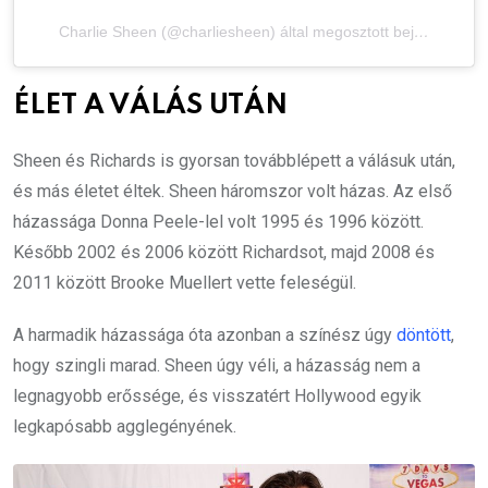
Charlie Sheen (@charliesheen) által megosztott bejegyzés
ÉLET A VÁLÁS UTÁN
Sheen és Richards is gyorsan továbblépett a válásuk után,
és más életet éltek. Sheen háromszor volt házas. Az első
házassága Donna Peele-lel volt 1995 és 1996 között.
Később 2002 és 2006 között Richardsot, majd 2008 és
2011 között Brooke Muellert vette feleségül.
A harmadik házassága óta azonban a színész úgy
döntött
,
hogy szingli marad. Sheen úgy véli, a házasság nem a
legnagyobb erőssége, és visszatért Hollywood egyik
legkapósabb agglegényének.