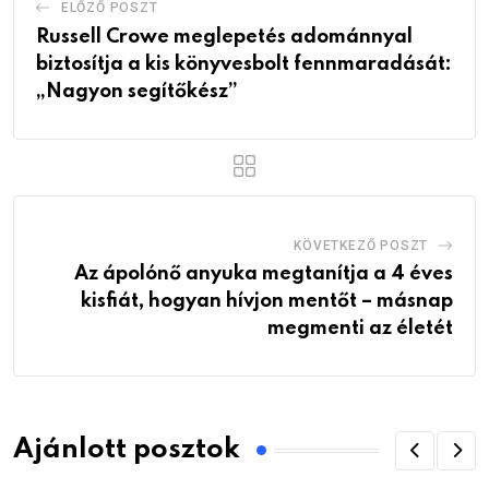
ELŐZŐ POSZT
Russell Crowe meglepetés adománnyal
biztosítja a kis könyvesbolt fennmaradását:
„Nagyon segítőkész”
KÖVETKEZŐ POSZT
Az ápolónő anyuka megtanítja a 4 éves
kisfiát, hogyan hívjon mentőt – másnap
megmenti az életét
Ajánlott posztok