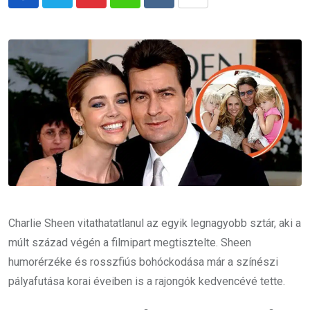
Pinterest
Whatsapp
Reddit
Share
via
Email
Charlie Sheen vitathatatlanul az egyik legnagyobb sztár, aki a
múlt század végén a filmipart megtisztelte. Sheen
humorérzéke és rosszfiús bohóckodása már a színészi
pályafutása korai éveiben is a rajongók kedvencévé tette.