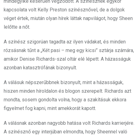
mindegyike keserűen végződött. A színésznek egykor
kapcsolata volt Kelly Preston színésznővel, de a dolgok
véget értek, miután olyan hírek láttak napvilágot, hogy Sheen
lelőtte a nőt.
A színész szigorúan tagadta az ilyen vádakat, és minden
rózsásnak tűnt a „
Két pasi – meg egy kicsi
” sztárja számára,
amikor Denise Richards-szal oltár elé lépett. A házasságuk
azonban katasztrófának bizonyult.
A válásuk népszerűbbnek bizonyult, mint a házasságuk,
hiszen minden híroldalon és blogon szerepelt. Richards azt
mondta, sosem gondolta volna, hogy a szakításuk ekkora
figyelmet fog kapni, mint amekkorát kapott.
A válásnak azonban nagyobb hatása volt Richards karrierjére.
A színésznő egy interjúban elmondta, hogy Sheennel való