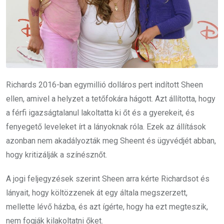
Richards 2016-ban egymillió dolláros pert indított Sheen
ellen, amivel a helyzet a tetőfokára hágott. Azt állította, hogy
a férfi igazságtalanul lakoltatta ki őt és a gyerekeit, és
fenyegető leveleket írt a lányoknak róla. Ezek az állítások
azonban nem akadályozták meg Sheent és ügyvédjét abban,
hogy kritizálják a színésznőt.
A jogi feljegyzések szerint Sheen arra kérte Richardsot és
lányait, hogy költözzenek át egy általa megszerzett,
mellette lévő házba, és azt ígérte, hogy ha ezt megteszik,
nem fogják kilakoltatni őket.