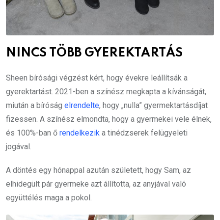
NINCS TÖBB GYEREKTARTÁS
Sheen bírósági végzést kért, hogy évekre leállítsák a
gyerektartást. 2021-ben a színész megkapta a kívánságát,
miután a bíróság
elrendelte
, hogy „nulla” gyermektartásdíjat
fizessen. A színész elmondta, hogy a gyermekei vele élnek,
és 100%-ban ő
rendelkezik
a tinédzserek felügyeleti
jogával.
A döntés egy hónappal azután született, hogy Sam, az
elhidegült pár gyermeke azt állította, az anyjával való
együttélés maga a pokol.