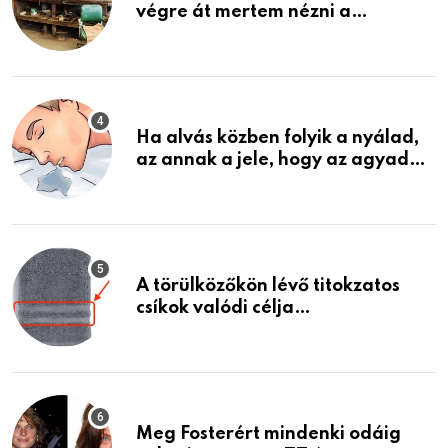
végre át mertem nézni a
garázsban lévő holmiját – amit
találtam, megváltoztatta az
életemet
Ha alvás közben folyik a nyálad,
az annak a jele, hogy az agyad…
A törülközőkön lévő titokzatos
csíkok valódi célja…
Meg Fosterért mindenki odáig